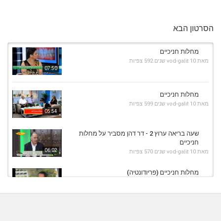
הסרטון הבא
מחלות חניכיים
מאת
10 שנים
vod-galit
592 צפיות
07:50
מחלות חניכיים
מאת
10 שנים
vod-galit
599 צפיות
05:54
שעה בריאה ערוץ 2 - דר דהן מסביר על מחלות
חניכיים
06:02
מאת
10 שנים
vod-galit
570 צפיות
מחלות חניכיים (פריודונטיה)
מאת
7 שנים
Liem-vod
755 צפיות
04:57
פרופ' ליאור שפירא - מהן מחלות חניכיים? ראיון
בערוץ 10.