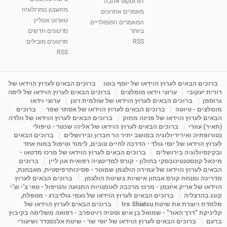
הורוסקופ אהבה
סודות בתאריך הלידה, משמעות חודש הלידה -
מחשבון נומרולוגיה
ינואר זינה ליבשיץ נומרולוגית
מאמרים אחרונים
טארוט אונליין
05:37
מאת
10 שנים
vod-galit
3,263 צפיות
המאמרים הפופולריים
ביותר
סרטונים חדשים
RSS
סרטונים מובילים
ליסה גרוסמן - המרכז לאימון התנהגותי - קשב
וריכוז ברעננה - הרצאת מבוא: אימון להצלחה של...
RSS
1:31:05
מאת
4 שנים
Shahar-vod
1,736 צפיות
מדיטציה בדמיון מודרך - היכרות עם האני הפנימי
ברוכים הבאים לערוץ הוידאו של יוסף בוטו
ברוכים הבאים לערוץ הוידאו של
דורית יעקובי
ערוצי וידאו מומלצים
ברוכים הבאים לערוץ הוידאו של ליסה
מאת
11 שנים
admin
3,650 צפיות
09:12
גרוסמן
ברוכים הבאים לערוץ הוידאו של שולמית רונן
ערוצי וידאו
מומלצים - טיוטה
ברוכים הבאים לערוץ הוידאו של אסתר שפר
ברוכים
הבאים לערוץ הוידאו של פנינה מתוק
ברוכים הבאים לערוץ הוידאו של וולדה
פנינה מתוק - מרכז "נתיב הלב" בהרצליה-
(תאיר) עוזרי
ברוכים הבאים לערוץ הוידאו של אליהו שכטר - טיפולי
מדיטציה-התחדשות
נטורופתיה ואירידיולוגיה במושב יתיר הר חברון ובירושלים
ברוכים הבאים
15:49
מאת
6 שנים
Shahar-vod
2,146 צפיות
לערוץ הוידאו של יוסי גולד - הדרכה לחיים טובים, לימוד וטיפול במוח אחד
ובקינסיולוגיה בירושלים
ברוכים הבאים לערוץ הוידאו של מרכז מדטאו -
מיכאל קונסטנטינובסקי בחולון - קורס למדיטציה רפואית און ליין
ברוכים
הבאים לערוץ הוידאו של עמירה הולצמן שמוטר - פסיכותרפיסטית, מאבחנת,
מדריכה ומנחת קורס אבחון אישיות בשיטת הולצמן.
ברוכים הבאים לערוץ
הוידאו של אריק איזנמן - מרכז מרכבה לאומנויות התנועה והטיפול - טאי צ'י וצ'י
קונג בהרצליה
ברוכים הבאים לערוץ הוידאו של נעמי גולדברג - מטפלת,
מלמדת ויוצרת את שיטת Iro Shiatsu
ברוכים הבאים לערוץ הוידאו של
קליניקת "דרך האור" - שמואל בן איש וסוניה רויטפרב - רפואה משלימה בקיבוץ
ברעם
ברוכים הבאים לערוץ הוידאו של יוסי שר - שיטת אלכסנדר ושיעורי