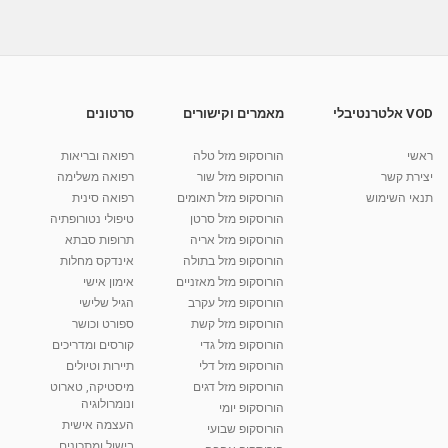
08:01
מאת
10 שנים
vod-galit
688 צפיות
הקשר בין מחלות חניכיים ואימפוטנציה דר' רונן
בורדובסקי
09:02
מאת
10 שנים
vod-galit
566 צפיות
VOD אלטרנטיבלי
מאמרים וקישורים
סרטונים
מחלות חניכיים זיהוי, טיפול ומניעה
ראשי
הורוסקופ מזל טלה
רפואה ובריאות
מאת
10 שנים
vod-galit
589 צפיות
05:45
יצירת קשר
הורוסקופ מזל שור
רפואה משלימה
תנאי השימוש
הורוסקופ מזל תאומים
רפואה סינית
קרין גורן - העוגה המתגלצ’ת ללא קמח
הורוסקופ מזל סרטן
טיפולי נטורופתיה
מאת
7 שנים
Shahar-vod
38.5k צפיות
הורוסקופ מזל אריה
תרופות סבתא
הורוסקופ מזל בתולה
אינדקס מחלות
10:17
הורוסקופ מזל מאזניים
אימון אישי
יוסי שר - מתמחה בשיטת אלכסנדר וטאי צ'י
הורוסקופ מזל עקרב
הגיל שלישי
ברחובות ובקיבוץ נען
הורוסקופ מזל קשת
ספורט וכושר
מאת
7 שנים
Shahar-vod
2,738 צפיות
הורוסקופ מזל גדי
קורסים ומדריכים
01:37
הורוסקופ מזל דלי
תיירות וטיולים
רנה רז-גילו -טיפול אנרגטי ויעוץ רוחני - נומרולוגית
הורוסקופ מזל דגים
מיסטיקה, טארוט
בגבעת שמואל
ונומרולוגיה
הורוסקופ יומי
01:46
מאת
5 שנים
Shahar-vod
2,315 צפיות
העצמה אישית
הורוסקופ שבועי
בישול ומתכונים