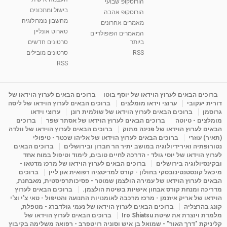
הורוסקופ שבועי
בישול ומתכונים
הורוסקופ אהבה
סודות בתאריך הלידה, משמעות חודש הלידה -
מחשבון נומרולוגיה
ינואר זינה ליבשיץ נומרולוגית
מאמרים אחרונים
טארוט אונליין
05:37
מאת
10 שנים
vod-galit
3,261 צפיות
המאמרים הפופולריים
ביותר
סרטונים חדשים
RSS
סרטונים מובילים
ליסה גרוסמן - המרכז לאימון התנהגותי - קשב
וריכוז ברעננה - הרצאת מבוא: אימון להצלחה של...
RSS
1:31:05
מאת
4 שנים
Shahar-vod
1,732 צפיות
מדיטציה בדמיון מודרך - היכרות עם האני הפנימי
ברוכים הבאים לערוץ הוידאו של יוסף בוטו
ברוכים הבאים לערוץ הוידאו של
דורית יעקובי
ערוצי וידאו מומלצים
ברוכים הבאים לערוץ הוידאו של ליסה
מאת
11 שנים
admin
3,644 צפיות
09:12
גרוסמן
ברוכים הבאים לערוץ הוידאו של שולמית רונן
ערוצי וידאו
מומלצים - טיוטה
ברוכים הבאים לערוץ הוידאו של אסתר שפר
ברוכים
הבאים לערוץ הוידאו של פנינה מתוק
ברוכים הבאים לערוץ הוידאו של וולדה
פנינה מתוק - מרכז "נתיב הלב" בהרצליה-
(תאיר) עוזרי
ברוכים הבאים לערוץ הוידאו של אליהו שכטר - טיפולי
מדיטציה-התחדשות
נטורופתיה ואירידיולוגיה במושב יתיר הר חברון ובירושלים
ברוכים הבאים
15:49
מאת
6 שנים
Shahar-vod
2,143 צפיות
לערוץ הוידאו של יוסי גולד - הדרכה לחיים טובים, לימוד וטיפול במוח אחד
ובקינסיולוגיה בירושלים
ברוכים הבאים לערוץ הוידאו של מרכז מדטאו -
מיכאל קונסטנטינובסקי בחולון - קורס למדיטציה רפואית און ליין
ברוכים
הבאים לערוץ הוידאו של עמירה הולצמן שמוטר - פסיכותרפיסטית, מאבחנת,
מדריכה ומנחת קורס אבחון אישיות בשיטת הולצמן.
ברוכים הבאים לערוץ
הוידאו של אריק איזנמן - מרכז מרכבה לאומנויות התנועה והטיפול - טאי צ'י וצ'י
קונג בהרצליה
ברוכים הבאים לערוץ הוידאו של נעמי גולדברג - מטפלת,
מלמדת ויוצרת את שיטת Iro Shiatsu
ברוכים הבאים לערוץ הוידאו של
קליניקת "דרך האור" - שמואל בן איש וסוניה רויטפרב - רפואה משלימה בקיבוץ