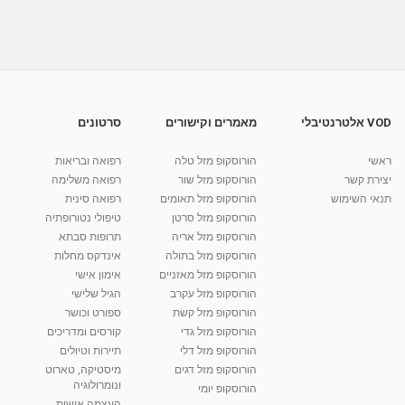
קלפי טארוט עם יואב בן-דב
מאת
11 שנים
admin
740 צפיות
08:36
ענבל לאורה ברוורמן - רייקי, קלפי טארוט ויעוץ
רוחני...
מאת
7 שנים
Shahar-vod
745 צפיות
01:18
VOD אלטרנטיבלי
מאמרים וקישורים
סרטונים
קלפי טארוט - פתיחה
ראשי
הורוסקופ מזל טלה
רפואה ובריאות
מאת
11 שנים
admin
638 צפיות
01:58
יצירת קשר
הורוסקופ מזל שור
רפואה משלימה
תנאי השימוש
הורוסקופ מזל תאומים
רפואה סינית
קרין גורן - העוגה המתגלצ’ת ללא קמח
הורוסקופ מזל סרטן
טיפולי נטורופתיה
מאת
7 שנים
Shahar-vod
38.5k צפיות
הורוסקופ מזל אריה
תרופות סבתא
הורוסקופ מזל בתולה
אינדקס מחלות
10:17
הורוסקופ מזל מאזניים
אימון אישי
יוסי שר - מתמחה בשיטת אלכסנדר וטאי צ'י
הורוסקופ מזל עקרב
הגיל שלישי
ברחובות ובקיבוץ נען
הורוסקופ מזל קשת
ספורט וכושר
מאת
7 שנים
Shahar-vod
2,734 צפיות
הורוסקופ מזל גדי
קורסים ומדריכים
01:37
הורוסקופ מזל דלי
תיירות וטיולים
רנה רז-גילו -טיפול אנרגטי ויעוץ רוחני - נומרולוגית
הורוסקופ מזל דגים
מיסטיקה, טארוט
בגבעת שמואל
ונומרולוגיה
הורוסקופ יומי
01:46
מאת
5 שנים
Shahar-vod
2,310 צפיות
העצמה אישית