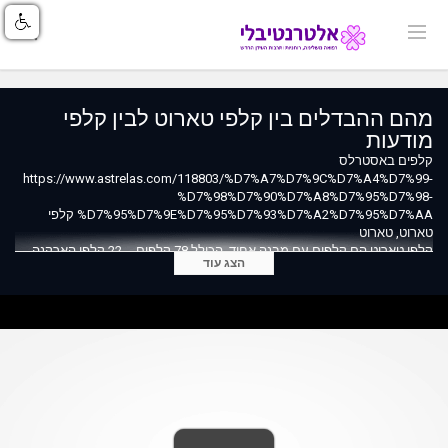
מהם ההבדלים בין קלפי טארוט לבין קלפי
מודעות
קלפים באסטרלס
https://www.astrelas.com/118803/%D7%A7%D7%9C%D7%A4%D7%99-
%D7%98%D7%90%D7%A8%D7%95%D7%98-
%D7%95%D7%9E%D7%95%D7%93%D7%A2%D7%95%D7%AA קלפי
טארוט, טארוט
קלפי טארוט הם קלפים עם מבנה אחיד, הכולל 78 קלפים -- 22 קלפי הארקנה
הצג עוד
הגדולה ו 56 קלפי הארקנה הקטנה.
פירוש קלפי הטארוט הוא קבוע, כלומר לא משנה אם קלף מסוים מצויר בחפיסות
קלפים השונות בצורה שונה, משמעותו תהיה אותה משמעות.
ישנם סוגים רבים של קלפי טארוט, כאשר השוני ביניהם הוא בסגנון הציורים ולא
בפירוש הקלפים עצמם.
ההיסטוריה של קלפי טארוט היא ארוכה והתפתחותם החלה עוד במאה ה-14.
מסיבה זו פירוש קלפי טארוט הוא תחום עשיר ביותר.
קלפי טארוט יתנו לכם מענה מדויק על שאלות הן מחיי היום יום והן על שאלות
הקשורות לפיתוח המודעות והבנת התהליכים הפנימיים של האדם. מומלץ מאוד
לרכוש ספר הדרכה כאשר לומדים לפתוח בקלפי טארוט, שכן ישנן שיטות רבות