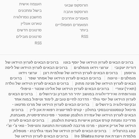
העצמה אישית
הורוסקופ שבועי
בישול ומתכונים
הורוסקופ אהבה
סודות בתאריך הלידה, משמעות חודש הלידה -
מחשבון נומרולוגיה
ינואר זינה ליבשיץ נומרולוגית
מאמרים אחרונים
טארוט אונליין
05:37
מאת
10 שנים
vod-galit
3,264 צפיות
המאמרים הפופולריים
ביותר
סרטונים חדשים
RSS
סרטונים מובילים
ליסה גרוסמן - המרכז לאימון התנהגותי - קשב
וריכוז ברעננה - הרצאת מבוא: אימון להצלחה של...
RSS
1:31:05
מאת
4 שנים
Shahar-vod
1,738 צפיות
מדיטציה בדמיון מודרך - היכרות עם האני הפנימי
ברוכים הבאים לערוץ הוידאו של יוסף בוטו
ברוכים הבאים לערוץ הוידאו של
דורית יעקובי
ערוצי וידאו מומלצים
ברוכים הבאים לערוץ הוידאו של ליסה
מאת
11 שנים
admin
3,654 צפיות
09:12
גרוסמן
ברוכים הבאים לערוץ הוידאו של שולמית רונן
ערוצי וידאו
מומלצים - טיוטה
ברוכים הבאים לערוץ הוידאו של אסתר שפר
ברוכים
הבאים לערוץ הוידאו של פנינה מתוק
ברוכים הבאים לערוץ הוידאו של וולדה
פנינה מתוק - מרכז "נתיב הלב" בהרצליה-
(תאיר) עוזרי
ברוכים הבאים לערוץ הוידאו של אליהו שכטר - טיפולי
מדיטציה-התחדשות
נטורופתיה ואירידיולוגיה במושב יתיר הר חברון ובירושלים
ברוכים הבאים
15:49
מאת
6 שנים
Shahar-vod
2,147 צפיות
לערוץ הוידאו של יוסי גולד - הדרכה לחיים טובים, לימוד וטיפול במוח אחד
ובקינסיולוגיה בירושלים
ברוכים הבאים לערוץ הוידאו של מרכז מדטאו -
מיכאל קונסטנטינובסקי בחולון - קורס למדיטציה רפואית און ליין
ברוכים
הבאים לערוץ הוידאו של עמירה הולצמן שמוטר - פסיכותרפיסטית, מאבחנת,
מדריכה ומנחת קורס אבחון אישיות בשיטת הולצמן.
ברוכים הבאים לערוץ
הוידאו של אריק איזנמן - מרכז מרכבה לאומנויות התנועה והטיפול - טאי צ'י וצ'י
קונג בהרצליה
ברוכים הבאים לערוץ הוידאו של נעמי גולדברג - מטפלת,
מלמדת ויוצרת את שיטת Iro Shiatsu
ברוכים הבאים לערוץ הוידאו של