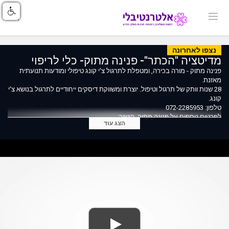
נצפו לאחרונה
מדיטציה "הכתר"- פנינה מתוק- כלי לריפוי
פנינה מתוק - מורה בכירה, ומטפלת לתרגול צ'י קונג טיפולי ומודעות תנועתית
מאזנת.
28 שנות וותק של תרגול וטיפול. יוצרת ומשווקת דיסקים ייחודיים לתרגול בנושא צ'י
קונג.
טלפון: 072-2285953
לפרטים נוספים על פנינה מתוק, קישור:
הצג עוד
https://index.alternativli.co.il/575.html