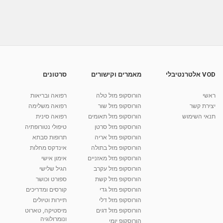
צ'י קונג - פנינה מתוק - הלב
מאת
10 שנים
vod-galit
894 צפיות
09:52
מדיטציה לריפוי ושלווה - דמיון מודרך - רותי בן אריה
מאת
8 שנים
Liem-vod
1,867 צפיות
41:11
VOD אלטרנטיבלי
מאמרים וקישורים
סרטונים
פנינה מתוק-מרכז "נתיב הלב"
בהרצליה-מדיטציה-תטא הילינג
ראשי
הורוסקופ מזל טלה
רפואה ובריאות
17:05
מאת
6 שנים
Shahar-vod
823 צפיות
יצירת קשר
הורוסקופ מזל שור
רפואה משלימה
תנאי השימוש
הורוסקופ מזל תאומים
רפואה סינית
קרין גורן - העוגה המתגלצ’ת ללא קמח
הורוסקופ מזל סרטן
טיפולי נטורופתיה
מאת
7 שנים
Shahar-vod
38.5k צפיות
הורוסקופ מזל אריה
תרופות סבתא
הורוסקופ מזל בתולה
אינדקס מחלות
10:17
הורוסקופ מזל מאזניים
אימון אישי
יוסי שר - מתמחה בשיטת אלכסנדר וטאי צ'י
הורוסקופ מזל עקרב
הגיל שלישי
ברחובות ובקיבוץ נען
הורוסקופ מזל קשת
ספורט וכושר
מאת
7 שנים
Shahar-vod
2,738 צפיות
הורוסקופ מזל גדי
קורסים ומדריכים
01:37
הורוסקופ מזל דלי
תיירות וטיולים
רנה רז-גילו -טיפול אנרגטי ויעוץ רוחני - נומרולוגית
הורוסקופ מזל דגים
מיסטיקה, טארוט
בגבעת שמואל
ונומרולוגיה
הורוסקופ יומי
01:46
מאת
5 שנים
Shahar-vod
2,316 צפיות