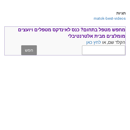
תגיות
matok-best-videos
מחפש מטפל בתחום?
כנס ל
אינדקס מטפלים ויועצים
מומלצים
מבית אלטרנטיבלי
הקלד שם, או
לחץ כאן