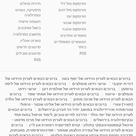
הורוסקופ מזל דלי
תיירות וטיולים
רנה רז-גילו -טיפול אנרגטי ויעוץ רוחני - נומרולוגית
הורוסקופ מזל דגים
מיסטיקה, טארוט
בגבעת שמואל
ונומרולוגיה
הורוסקופ יומי
01:46
מאת
5 שנים
Shahar-vod
2,315 צפיות
העצמה אישית
הורוסקופ שבועי
בישול ומתכונים
הורוסקופ אהבה
סודות בתאריך הלידה, משמעות חודש הלידה -
מחשבון נומרולוגיה
ינואר זינה ליבשיץ נומרולוגית
מאמרים אחרונים
טארוט אונליין
05:37
מאת
10 שנים
vod-galit
3,263 צפיות
המאמרים הפופולריים
ביותר
סרטונים חדשים
RSS
סרטונים מובילים
ליסה גרוסמן - המרכז לאימון התנהגותי - קשב
וריכוז ברעננה - הרצאת מבוא: אימון להצלחה של...
RSS
1:31:05
מאת
4 שנים
Shahar-vod
1,736 צפיות
מדיטציה בדמיון מודרך - היכרות עם האני הפנימי
ברוכים הבאים לערוץ הוידאו של יוסף בוטו
ברוכים הבאים לערוץ הוידאו של
דורית יעקובי
ערוצי וידאו מומלצים
ברוכים הבאים לערוץ הוידאו של ליסה
מאת
11 שנים
admin
3,650 צפיות
09:12
גרוסמן
ברוכים הבאים לערוץ הוידאו של שולמית רונן
ערוצי וידאו
מומלצים - טיוטה
ברוכים הבאים לערוץ הוידאו של אסתר שפר
ברוכים
הבאים לערוץ הוידאו של פנינה מתוק
ברוכים הבאים לערוץ הוידאו של וולדה
פנינה מתוק - מרכז "נתיב הלב" בהרצליה-
(תאיר) עוזרי
ברוכים הבאים לערוץ הוידאו של אליהו שכטר - טיפולי
מדיטציה-התחדשות
נטורופתיה ואירידיולוגיה במושב יתיר הר חברון ובירושלים
ברוכים הבאים
15:49
מאת
6 שנים
Shahar-vod
2,146 צפיות
לערוץ הוידאו של יוסי גולד - הדרכה לחיים טובים, לימוד וטיפול במוח אחד
ובקינסיולוגיה בירושלים
ברוכים הבאים לערוץ הוידאו של מרכז מדטאו -
מיכאל קונסטנטינובסקי בחולון - קורס למדיטציה רפואית און ליין
ברוכים
הבאים לערוץ הוידאו של עמירה הולצמן שמוטר - פסיכותרפיסטית, מאבחנת,
מדריכה ומנחת קורס אבחון אישיות בשיטת הולצמן.
ברוכים הבאים לערוץ