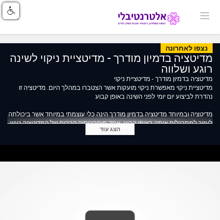
נצפו לאחרונה
מדיטציה בדמיון מודרך - מדיטציית ניקוי לשינה
רוגע ושלווה
מדיטציה בדמיון מודרך - מדיטציית ניקוי
מדיטציית ניקוי מאפשרת ניקוי מועקות אשר הצטברו במהלך היום. מדיטציה זו
נהדרת לביצוע יום יומי לפני השינה באופן קבוע
מדיטציה ובמיוחד מדיטציה בדמיון מודרך הינה כלי עוצמתי במיוחד אשר ביכולתה
לעזור למתרגלים אותה באופן קבוע. אחד מיתרונותיה הרבים של המדיטציה נעוץ
הצג עוד
בפשטות התרגול - בעצם כל אחד ואחת מאיתנו לחוות אותה- ללא מאמץ ו/או
לימוד ארוך.
מדיטציה הינה מצב מיוחד של הרפיה אך ריכוז שהוא מצב המפתח לכל
התפתחות רוחנית, קבלת מסרים, קשר עם האני הפנימי, היכולת להשתמש
בדמיון היוצר וכו'. איזון, רוגע וחשיבה חיובית הם המפתח
במדיטציה אנו מביאים את זרם המחשבות והקליטה החושית עד לידי עצירה
מוחלטת ובמקום זה יש ריכוז על דימוי מסוים, או מילת "מנטרה", שהינה מילה