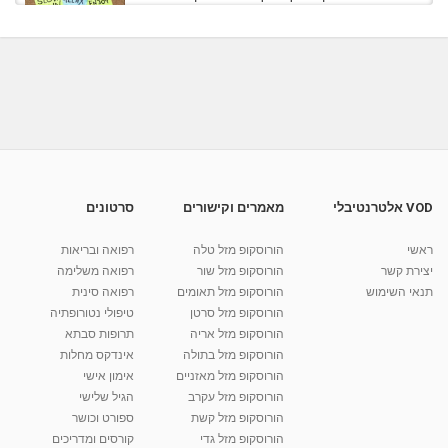
ראש? רינת...
09:49
מאת
11 שנים
vod-galit
1,338 צפיות
מדיטציה בדמיון מודרך להצלחה ורוגע
מאת
11 שנים
admin
3,084 צפיות
07:20
מדיטציה לריפוי ושלווה - דמיון מודרך - רותי בן אריה
מאת
8 שנים
Liem-vod
1,866 צפיות
41:11
VOD אלטרנטיבלי
מאמרים וקישורים
סרטונים
מדיטציה בדמיון מודרך - היכרות עם האני הפנימי
ראשי
הורוסקופ מזל טלה
רפואה ובריאות
מאת
11 שנים
admin
3,650 צפיות
09:12
יצירת קשר
הורוסקופ מזל שור
רפואה משלימה
תנאי השימוש
הורוסקופ מזל תאומים
רפואה סינית
קרין גורן - העוגה המתגלצ’ת ללא קמח
הורוסקופ מזל סרטן
טיפולי נטורופתיה
מאת
7 שנים
Shahar-vod
38.5k צפיות
הורוסקופ מזל אריה
תרופות סבתא
הורוסקופ מזל בתולה
אינדקס מחלות
10:17
הורוסקופ מזל מאזניים
אימון אישי
יוסי שר - מתמחה בשיטת אלכסנדר וטאי צ'י
הורוסקופ מזל עקרב
הגיל שלישי
ברחובות ובקיבוץ נען
הורוסקופ מזל קשת
ספורט וכושר
מאת
7 שנים
Shahar-vod
2,738 צפיות
הורוסקופ מזל גדי
קורסים ומדריכים
01:37