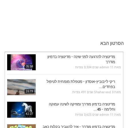
הסרטון הבא
מדיטציה להרגעה לפני שינה - מדיטציה בדמיון
מודרך
05:58
מאת
11 שנים
admin
3,334 צפיות
ריקי לייבוביץ-אוסדון - מטפלת מומחית לטיפול
בפחדים...
26:19
מאת
3 שנים
Shahar-vod
491 צפיות
מדיטציה בדמיון מודרך ומוזיקה לשינה עמוקה
וחלימה - 45...
42:27
מאת
11 שנים
admin
3,625 צפיות
מדיטציה בדמיון מודרך - איך להעביר בקלות כאב