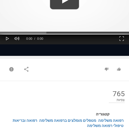
ss
Loaded
: 0%
0%
Play
Mute
Fullscreen
Current
Duration
0:00
/
0:00
Time
Time
765
צפיות
קטגוריה
רפואה משלימה
מטפלים מומלצים ברפואה משלימה
רפואה ובריאות
טיפולי רפואה משלימה