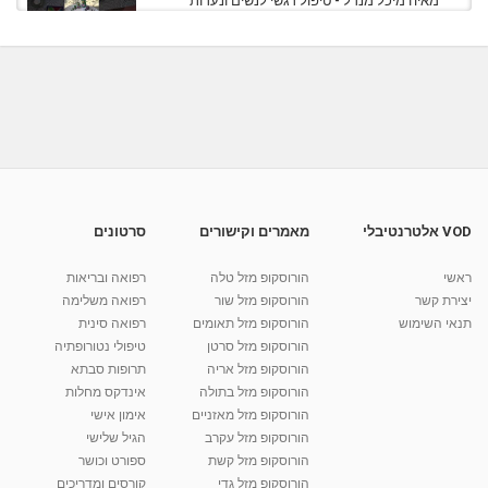
מאיה מיכל מנדל - טיפול רגשי לנשים ונערות
בנתניה -...
01:19
מאת
1 שנה
Shahar-vod
404 צפיות
מאיה מיכל מנדל - טיפול רגשי לנשים ונערות
בנתניה -...
01:15
מאת
1 שנה
Shahar-vod
407 צפיות
מאיה מיכל מנדל - טיפול רגשי לנשים ונערות
בנתניה -...
01:03
מאת
1 שנה
Shahar-vod
414 צפיות
VOD אלטרנטיבלי
מאמרים וקישורים
סרטונים
מאיה מיכל מנדל - טיפול רגשי לנשים ונערות
בנתניה - כסף...
ראשי
הורוסקופ מזל טלה
רפואה ובריאות
01:01
מאת
1 שנה
Shahar-vod
416 צפיות
יצירת קשר
הורוסקופ מזל שור
רפואה משלימה
תנאי השימוש
הורוסקופ מזל תאומים
רפואה סינית
קרין גורן - העוגה המתגלצ’ת ללא קמח
הורוסקופ מזל סרטן
טיפולי נטורופתיה
מאת
7 שנים
Shahar-vod
38.5k צפיות
הורוסקופ מזל אריה
תרופות סבתא
הורוסקופ מזל בתולה
אינדקס מחלות
10:17
הורוסקופ מזל מאזניים
אימון אישי
יוסי שר - מתמחה בשיטת אלכסנדר וטאי צ'י
הורוסקופ מזל עקרב
הגיל שלישי
ברחובות ובקיבוץ נען
הורוסקופ מזל קשת
ספורט וכושר
מאת
7 שנים
Shahar-vod
2,734 צפיות
הורוסקופ מזל גדי
קורסים ומדריכים
01:37