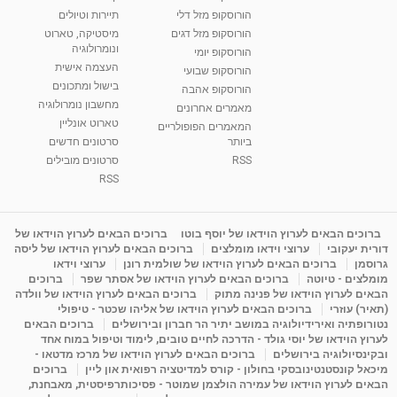
הורוסקופ מזל דלי
תיירות וטיולים
רנה רז-גילו -טיפול אנרגטי ויעוץ רוחני - נומרולוגית
הורוסקופ מזל דגים
מיסטיקה, טארוט
בגבעת שמואל
ונומרולוגיה
הורוסקופ יומי
01:46
מאת
5 שנים
Shahar-vod
2,309 צפיות
העצמה אישית
הורוסקופ שבועי
בישול ומתכונים
הורוסקופ אהבה
סודות בתאריך הלידה, משמעות חודש הלידה -
מחשבון נומרולוגיה
ינואר זינה ליבשיץ נומרולוגית
מאמרים אחרונים
טארוט אונליין
05:37
מאת
10 שנים
vod-galit
3,261 צפיות
המאמרים הפופולריים
ביותר
סרטונים חדשים
RSS
סרטונים מובילים
ליסה גרוסמן - המרכז לאימון התנהגותי - קשב
וריכוז ברעננה - הרצאת מבוא: אימון להצלחה של...
RSS
1:31:05
מאת
4 שנים
Shahar-vod
1,732 צפיות
מדיטציה בדמיון מודרך - היכרות עם האני הפנימי
ברוכים הבאים לערוץ הוידאו של יוסף בוטו
ברוכים הבאים לערוץ הוידאו של
דורית יעקובי
ערוצי וידאו מומלצים
ברוכים הבאים לערוץ הוידאו של ליסה
מאת
11 שנים
admin
3,644 צפיות
09:12
גרוסמן
ברוכים הבאים לערוץ הוידאו של שולמית רונן
ערוצי וידאו
מומלצים - טיוטה
ברוכים הבאים לערוץ הוידאו של אסתר שפר
ברוכים
הבאים לערוץ הוידאו של פנינה מתוק
ברוכים הבאים לערוץ הוידאו של וולדה
פנינה מתוק - מרכז "נתיב הלב" בהרצליה-
(תאיר) עוזרי
ברוכים הבאים לערוץ הוידאו של אליהו שכטר - טיפולי
מדיטציה-התחדשות
נטורופתיה ואירידיולוגיה במושב יתיר הר חברון ובירושלים
ברוכים הבאים
15:49
מאת
6 שנים
Shahar-vod
2,143 צפיות
לערוץ הוידאו של יוסי גולד - הדרכה לחיים טובים, לימוד וטיפול במוח אחד
ובקינסיולוגיה בירושלים
ברוכים הבאים לערוץ הוידאו של מרכז מדטאו -
מיכאל קונסטנטינובסקי בחולון - קורס למדיטציה רפואית און ליין
ברוכים
הבאים לערוץ הוידאו של עמירה הולצמן שמוטר - פסיכותרפיסטית, מאבחנת,