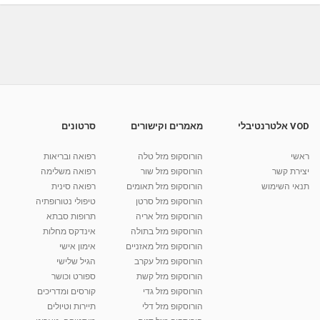
מאת
1 שנה
Shahar-vod
390 צפיות
מאיה מיכל מנדל - טיפול רגשי לנשים ונערות
בנתניה -...
01:01
מאת
1 שנה
Shahar-vod
461 צפיות
מאיה מיכל מנדל - טיפול רגשי לנשים ונערות
בנתניה -...
01:15
מאת
1 שנה
Shahar-vod
407 צפיות
VOD אלטרנטיבלי
מאמרים וקישורים
סרטונים
מאיה מיכל מנדל - טיפול רגשי לנשים ונערות
בנתניה -...
ראשי
הורוסקופ מזל טלה
רפואה ובריאות
01:03
מאת
1 שנה
Shahar-vod
476 צפיות
יצירת קשר
הורוסקופ מזל שור
רפואה משלימה
תנאי השימוש
הורוסקופ מזל תאומים
רפואה סינית
קרין גורן - העוגה המתגלצ’ת ללא קמח
הורוסקופ מזל סרטן
טיפולי נטורופתיה
מאת
7 שנים
Shahar-vod
38.5k צפיות
הורוסקופ מזל אריה
תרופות סבתא
הורוסקופ מזל בתולה
אינדקס מחלות
10:17
הורוסקופ מזל מאזניים
אימון אישי
יוסי שר - מתמחה בשיטת אלכסנדר וטאי צ'י
הורוסקופ מזל עקרב
הגיל שלישי
ברחובות ובקיבוץ נען
הורוסקופ מזל קשת
ספורט וכושר
מאת
7 שנים
Shahar-vod
2,734 צפיות
הורוסקופ מזל גדי
קורסים ומדריכים
01:37
הורוסקופ מזל דלי
תיירות וטיולים
רנה רז-גילו -טיפול אנרגטי ויעוץ רוחני - נומרולוגית