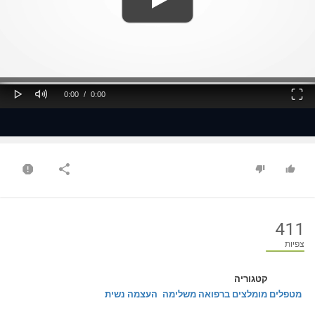
ss
Loaded
: 0%
0%
Play
Mute
Fullscreen
Current
Duration
0:00
/
0:00
Time
Time
411
צפיות
קטגוריה
מטפלים מומלצים ברפואה משלימה
העצמה נשית