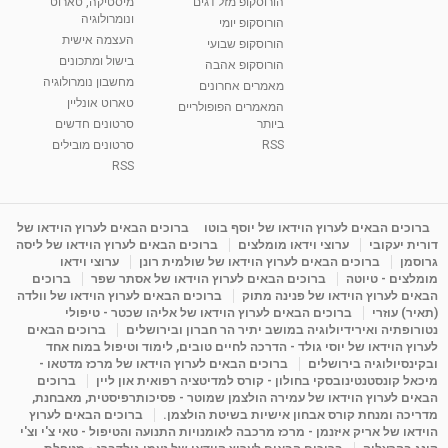
הורוסקופ מזל דגים
מיסטיקה, טארוט
בגבעת שמואל
ונומרולוגיה
הורוסקופ יומי
01:46
מאת
5 שנים
Shahar-vod
2,309 צפיות
העצמה אישית
הורוסקופ שבועי
בישול ומתכונים
הורוסקופ אהבה
סודות בתאריך הלידה, משמעות חודש הלידה -
מחשבון נומרולוגיה
ינואר זינה ליבשיץ נומרולוגית
מאמרים אחרונים
טארוט אונליין
05:37
מאת
10 שנים
vod-galit
3,261 צפיות
המאמרים הפופולריים
ביותר
סרטונים חדשים
RSS
סרטונים מובילים
ליסה גרוסמן - המרכז לאימון התנהגותי - קשב
וריכוז ברעננה - הרצאת מבוא: אימון להצלחה של...
RSS
1:31:05
מאת
4 שנים
Shahar-vod
1,719 צפיות
מדיטציה בדמיון מודרך - היכרות עם האני הפנימי
ברוכים הבאים לערוץ הוידאו של יוסף בוטו
ברוכים הבאים לערוץ הוידאו של
דורית יעקובי
ערוצי וידאו מומלצים
ברוכים הבאים לערוץ הוידאו של ליסה
מאת
11 שנים
admin
3,644 צפיות
09:12
גרוסמן
ברוכים הבאים לערוץ הוידאו של שולמית רונן
ערוצי וידאו
מומלצים - טיוטה
ברוכים הבאים לערוץ הוידאו של אסתר שפר
ברוכים
הבאים לערוץ הוידאו של פנינה מתוק
ברוכים הבאים לערוץ הוידאו של וולדה
פנינה מתוק - מרכז "נתיב הלב" בהרצליה-
(תאיר) עוזרי
ברוכים הבאים לערוץ הוידאו של אליהו שכטר - טיפולי
מדיטציה-התחדשות
נטורופתיה ואירידיולוגיה במושב יתיר הר חברון ובירושלים
ברוכים הבאים
15:49
מאת
6 שנים
Shahar-vod
2,143 צפיות
לערוץ הוידאו של יוסי גולד - הדרכה לחיים טובים, לימוד וטיפול במוח אחד
ובקינסיולוגיה בירושלים
ברוכים הבאים לערוץ הוידאו של מרכז מדטאו -
מיכאל קונסטנטינובסקי בחולון - קורס למדיטציה רפואית און ליין
ברוכים
הבאים לערוץ הוידאו של עמירה הולצמן שמוטר - פסיכותרפיסטית, מאבחנת,
מדריכה ומנחת קורס אבחון אישיות בשיטת הולצמן.
ברוכים הבאים לערוץ
הוידאו של אריק איזנמן - מרכז מרכבה לאומנויות התנועה והטיפול - טאי צ'י וצ'י