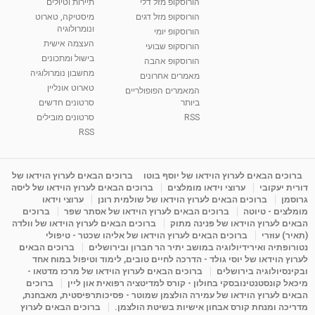
הורוסקופ מזל דלי
תיירות וטיולים
רנה רז-גילו -טיפול אנרגטי ויעוץ רוחני - נומרולוגית
הורוסקופ מזל דגים
מיסטיקה, טארוט
בגבעת שמואל
ונומרולוגיה
הורוסקופ יומי
01:46
מאת
5 שנים
Shahar-vod
2,315 צפיות
העצמה אישית
הורוסקופ שבועי
בישול ומתכונים
הורוסקופ אהבה
סודות בתאריך הלידה, משמעות חודש הלידה -
מחשבון נומרולוגיה
ינואר זינה ליבשיץ נומרולוגית
מאמרים אחרונים
טארוט אונליין
05:37
מאת
10 שנים
vod-galit
3,263 צפיות
המאמרים הפופולריים
ביותר
סרטונים חדשים
RSS
סרטונים מובילים
ליסה גרוסמן - המרכז לאימון התנהגותי - קשב
וריכוז ברעננה - הרצאת מבוא: אימון להצלחה של...
RSS
1:31:05
מאת
4 שנים
Shahar-vod
1,736 צפיות
מדיטציה בדמיון מודרך - היכרות עם האני הפנימי
ברוכים הבאים לערוץ הוידאו של יוסף בוטו
ברוכים הבאים לערוץ הוידאו של
דורית יעקובי
ערוצי וידאו מומלצים
ברוכים הבאים לערוץ הוידאו של ליסה
מאת
11 שנים
admin
3,650 צפיות
09:12
גרוסמן
ברוכים הבאים לערוץ הוידאו של שולמית רונן
ערוצי וידאו
מומלצים - טיוטה
ברוכים הבאים לערוץ הוידאו של אסתר שפר
ברוכים
הבאים לערוץ הוידאו של פנינה מתוק
ברוכים הבאים לערוץ הוידאו של וולדה
פנינה מתוק - מרכז "נתיב הלב" בהרצליה-
(תאיר) עוזרי
ברוכים הבאים לערוץ הוידאו של אליהו שכטר - טיפולי
מדיטציה-התחדשות
נטורופתיה ואירידיולוגיה במושב יתיר הר חברון ובירושלים
ברוכים הבאים
15:49
מאת
6 שנים
Shahar-vod
2,146 צפיות
לערוץ הוידאו של יוסי גולד - הדרכה לחיים טובים, לימוד וטיפול במוח אחד
ובקינסיולוגיה בירושלים
ברוכים הבאים לערוץ הוידאו של מרכז מדטאו -
מיכאל קונסטנטינובסקי בחולון - קורס למדיטציה רפואית און ליין
ברוכים
הבאים לערוץ הוידאו של עמירה הולצמן שמוטר - פסיכותרפיסטית, מאבחנת,
מדריכה ומנחת קורס אבחון אישיות בשיטת הולצמן.
ברוכים הבאים לערוץ