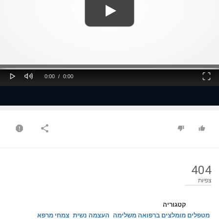
ss
Loaded
: 0%
0%
Play
Mute
Fullscreen
Current
Duration
0:00
/
0:00
Time
Time
404
צפיות
קטגוריה
מטפלים מומלצים ברפואה משלימה
העצמה נשית
צמחי מרפא