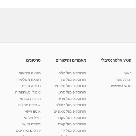
בנתניה -...
01:15
מאת
1 שנה
Shahar-vod
407 צפיות
מאיה מיכל מנדל - טיפול רגשי לנשים ונערות
בנתניה -...
01:03
מאת
1 שנה
Shahar-vod
477 צפיות
מאיה מיכל מנדל - טיפול רגשי לנשים ונערות
בנתניה - כסף...
01:01
מאת
1 שנה
Shahar-vod
416 צפיות
VOD אלטרנטיבלי
מאמרים וקישורים
סרטונים
מאיה מיכל מנדל - טיפול רגשי לנשים ונערות
בנתניה - 25...
ראשי
הורוסקופ מזל טלה
רפואה ובריאות
01:09
מאת
1 שנה
Shahar-vod
766 צפיות
יצירת קשר
הורוסקופ מזל שור
רפואה משלימה
תנאי השימוש
הורוסקופ מזל תאומים
רפואה סינית
קרין גורן - העוגה המתגלצ’ת ללא קמח
הורוסקופ מזל סרטן
טיפולי נטורופתיה
מאת
7 שנים
Shahar-vod
38.5k צפיות
הורוסקופ מזל אריה
תרופות סבתא
הורוסקופ מזל בתולה
אינדקס מחלות
10:17
הורוסקופ מזל מאזניים
אימון אישי
יוסי שר - מתמחה בשיטת אלכסנדר וטאי צ'י
הורוסקופ מזל עקרב
הגיל שלישי
ברחובות ובקיבוץ נען
הורוסקופ מזל קשת
ספורט וכושר
מאת
7 שנים
Shahar-vod
2,738 צפיות
הורוסקופ מזל גדי
קורסים ומדריכים
01:37