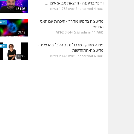
וריכוז ברעננה - הרצאת מבוא: אימון...
מאת
4 שנים
Shahar-vod
1,732 צפיות
1:31:05
מדיטציה בדמיון מודרך - היכרות עם האני
נבחר
הפנימי
מאת
11 שנים
admin
3,644 צפיות
09:12
פנינה מתוק - מרכז "נתיב הלב" בהרצליה-
נבחר
מדיטציה-התחדשות
מאת
6 שנים
Shahar-vod
2,143 צפיות
15:49