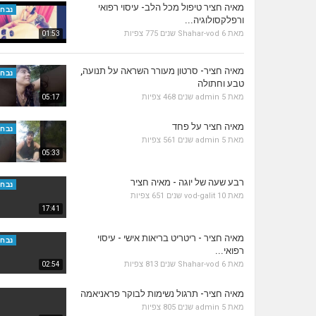
מאיה חציר טיפול מכל הלב- עיסוי רפואי
נבחר
ורפלקסולוגיה...
מאת
6 שנים
Shahar-vod
775 צפיות
01:53
מאיה חציר- סרטון מעורר השראה על תנועה,
נבחר
טבע וחתולה
מאת
5 שנים
admin
468 צפיות
05:17
מאיה חציר על פחד
נבחר
מאת
5 שנים
admin
561 צפיות
05:33
רבע שעה של יוגה - מאיה חציר
נבחר
מאת
10 שנים
vod-galit
651 צפיות
17:41
מאיה חציר - ריטריט בריאות אישי - עיסוי
נבחר
רפואי...
מאת
6 שנים
Shahar-vod
813 צפיות
02:54
מאיה חציר- תרגול נשימות לבוקר פראניאמה
מאת
5 שנים
admin
805 צפיות