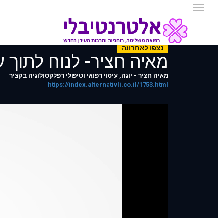
נצפו לאחרונה
מאיה חציר- לנוח לתוך ע
מאיה חציר - יוגה, עיסוי רפואי וטיפולי רפלקסולוגיה בקציר
https://index.alternativli.co.il/1753.html