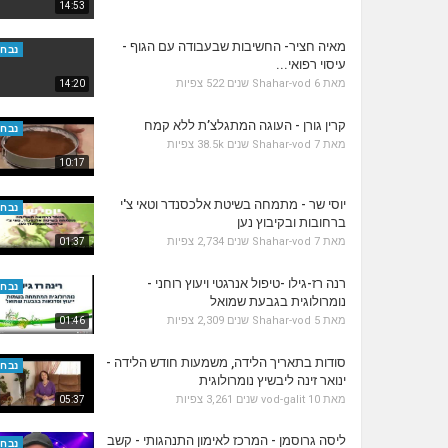
14:53
מאיה חציר- החשיבות שבעבודה עם הגוף -
נבחר
עיסוי רפואי...
מאת
6 שנים
Shahar-vod
522 צפיות
14:20
קרין גורן - העוגה המתגלצ’ת ללא קמח
נבחר
מאת
7 שנים
Shahar-vod
38.5k צפיות
10:17
יוסי שר - מתמחה בשיטת אלכסנדר וטאי צ'י
נבחר
ברחובות ובקיבוץ נען
מאת
7 שנים
Shahar-vod
2,734 צפיות
01:37
רנה רז-גילו -טיפול אנרגטי ויעוץ רוחני -
נבחר
נומרולוגית בגבעת שמואל
מאת
5 שנים
Shahar-vod
2,309 צפיות
01:46
סודות בתאריך הלידה, משמעות חודש הלידה -
נבחר
ינואר זינה ליבשיץ נומרולוגית
מאת
10 שנים
vod-galit
3,261 צפיות
05:37
ליסה גרוסמן - המרכז לאימון התנהגותי - קשב
נבחר