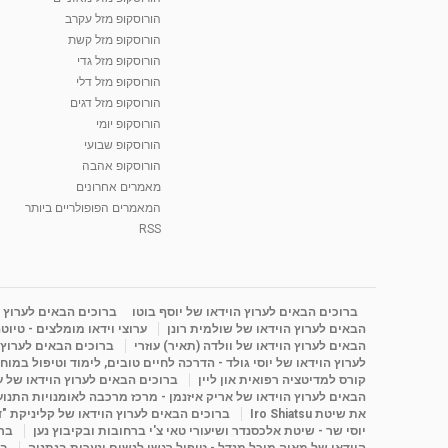
הורוסקופ מזל עקרב
הורוסקופ מזל קשת
הורוסקופ מזל גדי
הורוסקופ מזל דלי
הורוסקופ מזל דגים
הורוסקופ יומי
הורוסקופ שבועי
הורוסקופ אהבה
מאמרים אחרונים
המאמרים הפופולריים ביותר
RSS
ברוכים הבאים לערוץ הוידאו של יוסף בוטו
ברוכים הבאים לערוץ ה
הבאים לערוץ הוידאו של שולמית רונן
ערוצי וידאו מומלצים - טיוט
הבאים לערוץ הוידאו של וולדה (תאיר) עוזרי
ברוכים הבאים לערוץ ה
לערוץ הוידאו של יוסי גולד - הדרכה לחיים טובים, לימוד וטיפול במוח
קורס למדיטציה רפואית און ליין
ברוכים הבאים לערוץ הוידאו של 
הבאים לערוץ הוידאו של אריק איזנמן - מרכז מרכבה לאומנויות התנועה 
את שיטת Iro Shiatsu
ברוכים הבאים לערוץ הוידאו של קליניקת "
יוסי שר - שיטת אלכסנדר ושיעורי טאי צ'י ברחובות ובקיבוץ נען
ברו
הוידאו של מאיה מיכל מנדל - טיפול רגשי לנשים ונערות בנתניה
בר