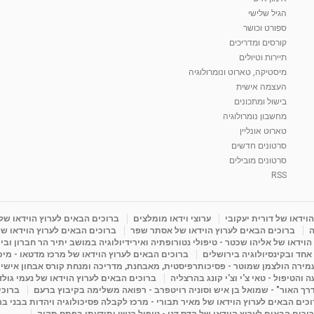
הגיל שלישי
ספורט וכושר
קורסים ומדריכים
תיירות וטיולים
מיסטיקה, טארוט ונומרולוגיה
העצמה אישית
בישול ומתכונים
מחשבון נומרולוגיה
טארוט אונליין
סרטונים חדשים
סרטונים מובילים
RSS
וידאו של דורית יעקובי
ערוצי וידאו מומלצים
ברוכים הבאים לערוץ הוידאו של
ה
ברוכים הבאים לערוץ הוידאו של אסתר שפר
ברוכים הבאים לערוץ הוידאו של
וידאו של אליהו שכטר - טיפולי נטורופתיה ואירידיולוגיה במושב יתיר הר חברון ובי
 אחד ובקינסיולוגיה בירושלים
ברוכים הבאים לערוץ הוידאו של מרכז מדטאו - מיכא
עמירה הולצמן שמוטר - פסיכותרפיסטית, מאבחנת, מדריכה ומנחת קורס אבחון אישי
והטיפול - טאי צ'י וצ'י קונג בהרצליה
ברוכים הבאים לערוץ הוידאו של נעמי גול
דרך האור" - שמואל בן איש וסוניה רויטפרב - רפואה משלימה בקיבוץ ברעם
ברוכי
כים הבאים לערוץ הוידאו של מאיר תבורי - מרכז לקבלה פסיכולוגיה ויהדות בבני ב
וכים הבאים לערוץ הוידאו של הדס דגן - טיפול רגשי ותודעתי בפתח תקוה