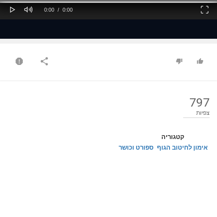
Play
Mute
Fullscreen
Current
Duration
0:00
/
0:00
Time
Time
797
צפיות
קטגוריה
אימון לחיטוב הגוף
ספורט וכושר