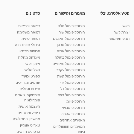
מאת
10 שנים
vod-galit
973 צפיות
10:01
VOD אלטרנטיבלי
מאמרים וקישורים
סרטונים
מאיה אמיתי - תרגילים להצרת ההקפים
ראשי
הורוסקופ מזל טלה
רפואה ובריאות
מאת
10 שנים
vod-galit
582 צפיות
08:54
יצירת קשר
הורוסקופ מזל שור
רפואה משלימה
תנאי השימוש
הורוסקופ מזל תאומים
רפואה סינית
קרין גורן - העוגה המתגלצ’ת ללא קמח
הורוסקופ מזל סרטן
טיפולי נטורופתיה
מאת
7 שנים
Shahar-vod
38.5k צפיות
הורוסקופ מזל אריה
תרופות סבתא
הורוסקופ מזל בתולה
אינדקס מחלות
10:17
הורוסקופ מזל מאזניים
אימון אישי
יוסי שר - מתמחה בשיטת אלכסנדר וטאי צ'י
הורוסקופ מזל עקרב
הגיל שלישי
ברחובות ובקיבוץ נען
הורוסקופ מזל קשת
ספורט וכושר
מאת
7 שנים
Shahar-vod
2,734 צפיות
הורוסקופ מזל גדי
קורסים ומדריכים
01:37
הורוסקופ מזל דלי
תיירות וטיולים
רנה רז-גילו -טיפול אנרגטי ויעוץ רוחני - נומרולוגית
הורוסקופ מזל דגים
מיסטיקה, טארוט
בגבעת שמואל
ונומרולוגיה
הורוסקופ יומי
01:46
מאת
5 שנים
Shahar-vod
2,309 צפיות
העצמה אישית
הורוסקופ שבועי
בישול ומתכונים
הורוסקופ אהבה
סודות בתאריך הלידה, משמעות חודש הלידה -
מחשבון נומרולוגיה
ינואר זינה ליבשיץ נומרולוגית
מאמרים אחרונים
טארוט אונליין
05:37
מאת
10 שנים
vod-galit
3,261 צפיות
המאמרים הפופולריים
ביותר
סרטונים חדשים