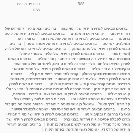
RSS
סרטונים מובילים
ליסה גרוסמן - המרכז לאימון התנהגותי - קשב
וריכוז ברעננה - הרצאת מבוא: אימון להצלחה של...
RSS
1:31:05
מאת
4 שנים
Shahar-vod
1,732 צפיות
מדיטציה בדמיון מודרך - היכרות עם האני הפנימי
ברוכים הבאים לערוץ הוידאו של יוסף בוטו
ברוכים הבאים לערוץ הוידאו של
דורית יעקובי
ערוצי וידאו מומלצים
ברוכים הבאים לערוץ הוידאו של ליסה
מאת
11 שנים
admin
3,644 צפיות
09:12
גרוסמן
ברוכים הבאים לערוץ הוידאו של שולמית רונן
ערוצי וידאו
מומלצים - טיוטה
ברוכים הבאים לערוץ הוידאו של אסתר שפר
ברוכים
הבאים לערוץ הוידאו של פנינה מתוק
ברוכים הבאים לערוץ הוידאו של וולדה
פנינה מתוק - מרכז "נתיב הלב" בהרצליה-
(תאיר) עוזרי
ברוכים הבאים לערוץ הוידאו של אליהו שכטר - טיפולי
מדיטציה-התחדשות
נטורופתיה ואירידיולוגיה במושב יתיר הר חברון ובירושלים
ברוכים הבאים
15:49
מאת
6 שנים
Shahar-vod
2,143 צפיות
לערוץ הוידאו של יוסי גולד - הדרכה לחיים טובים, לימוד וטיפול במוח אחד
ובקינסיולוגיה בירושלים
ברוכים הבאים לערוץ הוידאו של מרכז מדטאו -
מיכאל קונסטנטינובסקי בחולון - קורס למדיטציה רפואית און ליין
ברוכים
הבאים לערוץ הוידאו של עמירה הולצמן שמוטר - פסיכותרפיסטית, מאבחנת,
מדריכה ומנחת קורס אבחון אישיות בשיטת הולצמן.
ברוכים הבאים לערוץ
הוידאו של אריק איזנמן - מרכז מרכבה לאומנויות התנועה והטיפול - טאי צ'י וצ'י
קונג בהרצליה
ברוכים הבאים לערוץ הוידאו של נעמי גולדברג - מטפלת,
מלמדת ויוצרת את שיטת Iro Shiatsu
ברוכים הבאים לערוץ הוידאו של
קליניקת "דרך האור" - שמואל בן איש וסוניה רויטפרב - רפואה משלימה בקיבוץ
ברעם
ברוכים הבאים לערוץ הוידאו של יוסי שר - שיטת אלכסנדר ושיעורי
טאי צ'י ברחובות ובקיבוץ נען
ברוכים הבאים לערוץ הוידאו של מאיר תבורי -
מרכז לקבלה פסיכולוגיה ויהדות בבני ברק
ברוכים הבאים לערוץ הוידאו של
מאיה מיכל מנדל - טיפול רגשי לנשים ונערות בנתניה
ברוכים הבאים לערוץ
הוידאו של הדס דגן - טיפול רגשי ותודעתי בפתח תקוה