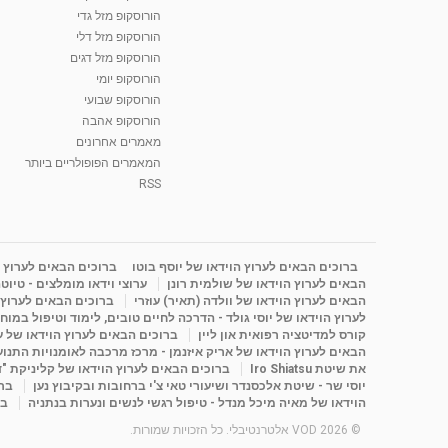
הורוסקופ מזל גדי
הורוסקופ מזל דלי
הורוסקופ מזל דגים
הורוסקופ יומי
הורוסקופ שבועי
הורוסקופ אהבה
מאמרים אחרונים
המאמרים הפופולריים ביותר
RSS
ברוכים הבאים לערוץ הוידאו של יוסף בוטו
ברוכים הבאים לערוץ ה
הבאים לערוץ הוידאו של שולמית רונן
ערוצי וידאו מומלצים - טיוט
הבאים לערוץ הוידאו של וולדה (תאיר) עוזרי
ברוכים הבאים לערוץ ה
לערוץ הוידאו של יוסי גולד - הדרכה לחיים טובים, לימוד וטיפול במוח
קורס למדיטציה רפואית און ליין
ברוכים הבאים לערוץ הוידאו של 
הבאים לערוץ הוידאו של אריק איזנמן - מרכז מרכבה לאומנויות התנועה 
את שיטת Iro Shiatsu
ברוכים הבאים לערוץ הוידאו של קליניקת "
יוסי שר - שיטת אלכסנדר ושיעורי טאי צ'י ברחובות ובקיבוץ נען
ברו
הוידאו של מאיה מיכל מנדל - טיפול רגשי לנשים ונערות בנתניה
בר
© 2026 VOD אלטרנטיבלי. כל הזכויות שמורות.