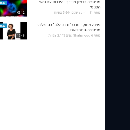
מדיטציה בדמיון מודרך - היכרות עם האני
נבחר
הפנימי
מאת
11 שנים
admin
3,644 צפיות
09:12
פנינה מתוק - מרכז "נתיב הלב" בהרצליה-
נבחר
מדיטציה-התחדשות
מאת
6 שנים
Shahar-vod
2,143 צפיות
15:49