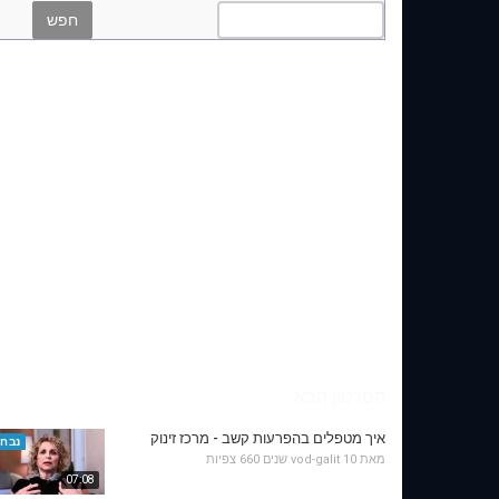
הסרטון הבא
איך מטפלים בהפרעות קשב - מרכז זינוק
נבחר
מאת
10 שנים
vod-galit
660 צפיות
07:08