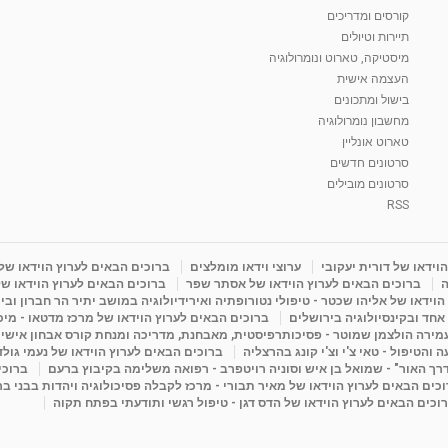
קורסים ומדריכים
תיירות וטיולים
מיסטיקה, טארוט ונומרולוגיה
העצמה אישית
בישול ומתכונים
מחשבון נומרולוגיה
טארוט אונליין
סרטונים חדשים
סרטונים מובילים
RSS
וידאו של דורית יעקובי
ערוצי וידאו מומלצים
ברוכים הבאים לערוץ הוידאו של
ה
ברוכים הבאים לערוץ הוידאו של אסתר שפר
ברוכים הבאים לערוץ הוידאו של
וידאו של אליהו שכטר - טיפולי נטורופתיה ואירידיולוגיה במושב יתיר הר חברון ובי
 אחד ובקינסיולוגיה בירושלים
ברוכים הבאים לערוץ הוידאו של מרכז מדטאו - מיכא
עמירה הולצמן שמוטר - פסיכותרפיסטית, מאבחנת, מדריכה ומנחת קורס אבחון אישי
והטיפול - טאי צ'י וצ'י קונג בהרצליה
ברוכים הבאים לערוץ הוידאו של נעמי גול
דרך האור" - שמואל בן איש וסוניה רויטפרב - רפואה משלימה בקיבוץ ברעם
ברוכי
כים הבאים לערוץ הוידאו של מאיר תבורי - מרכז לקבלה פסיכולוגיה ויהדות בבני ב
וכים הבאים לערוץ הוידאו של הדס דגן - טיפול רגשי ותודעתי בפתח תקוה