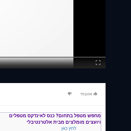
Fullscreen
אהבתי
מחפש מטפל בתחום?
כנס ל
אינדקס מטפלים
ויועצים
מומלצים
מבית אלטרנטיבלי
הקלד שם, או
לחץ כאן