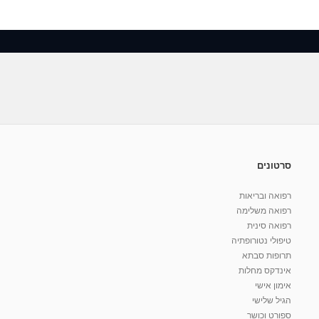
סרטונים
רפואה ובריאות
רפואה משלימה
רפואה סינית
טיפולי נטורופתיה
תרופות סבתא
אינדקס מחלות
אימון אישי
הגיל שלישי
ספורט וכושר