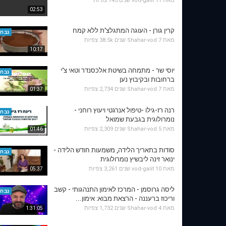
מאת
11 שנים
vod-galit
743 צפיות
02:53
קרין גורן - העוגה המתגלצ’ת ללא קמח
נבחר
מאת
7 שנים
Shahar-vod
38.5k צפיות
10:17
יוסי שר - מתמחה בשיטת אלכסנדר וטאי צ'י
נבחר
ברחובות ובקיבוץ נען
מאת
7 שנים
Shahar-vod
2,734 צפיות
01:37
רנה רז-גילו -טיפול אנרגטי ויעוץ רוחני -
נבחר
נומרולוגית בגבעת שמואל
מאת
5 שנים
Shahar-vod
2,309 צפיות
01:46
סודות בתאריך הלידה, משמעות חודש הלידה -
נבחר
ינואר זינה ליבשיץ נומרולוגית
מאת
10 שנים
vod-galit
3,261 צפיות
05:37
ליסה גרוסמן - המרכז לאימון התנהגותי - קשב
נבחר
וריכוז ברעננה - הרצאת מבוא: אימון...
מאת
4 שנים
Shahar-vod
1,732 צפיות
1:31:05