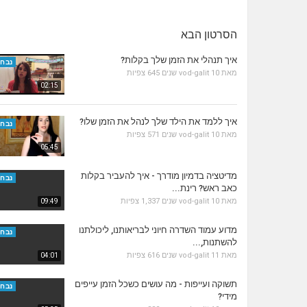
הסרטון הבא
איך תנהלי את הזמן שלך בקלות?
נבחר
מאת
10 שנים
vod-galit
645 צפיות
02:15
איך ללמד את הילד שלך לנהל את הזמן שלו?
נבחר
מאת
10 שנים
vod-galit
571 צפיות
05:45
מדיטציה בדמיון מודרך - איך להעביר בקלות
נבחר
כאב ראש? רינת...
מאת
10 שנים
vod-galit
1,337 צפיות
09:49
מדוע עמוד השדרה חיוני לבריאותנו, ליכולתנו
נבחר
להשתנות,...
מאת
11 שנים
vod-galit
616 צפיות
04:01
תשוקה ועייפות - מה עושים כשכל הזמן עייפים
נבחר
מידי?