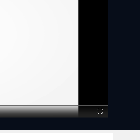
- בשינוי הדימוי העצמי.
- בהקניית הרגלים.
- בשיפור ההישגים הלימודיים ובטיוב התקשורת האישית והבין-אישית 
- להשגת יעדים המתמחה ביצירת מודעות לשפע והזדמנויות.
- פתרון קונפליקטים.
- התמודדות במצבי לחץ.
- אובדן ומצוקה.
- ליווי נשים בצמתי שינוי.
- התפתחות אישית ועוד.
המפגשים והסדנאות שלי מיועדים לילדים, בני נוער, מבוגרים ונשים
לפרטים נוספים, חייגו לאילנה וקבעו פגישה או הצטרפו לסדנאות/קב
Fullscreen