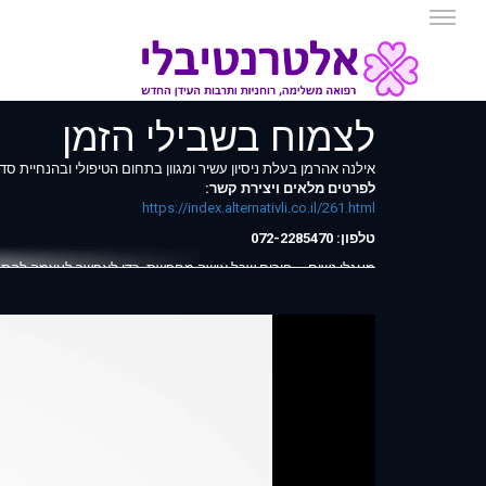
לצמוח בשבילי הזמן
אילנה אהרמן בעלת ניסיון עשיר ומגוון בתחום הטיפולי ובהנחיית ס
לפרטים מלאים ויצירת קשר:
https://index.alternativli.co.il/261.html
טלפון: 072-2285470
מעגלי נשים – פורום שכל אישה מחפשת, כדי לאפשר לעצמה להתבט
אני מזמינה אותך להצטרף לקבוצת נשים המחפשת חברותא, שיתוף, פיר
אודותיי:
- מנחה בכירה ב-N.L.P ודמיון מודרך.
- מאמנת אישית.
- מנחה קבוצות ומעגלי הקשבה.
- קלפי קס"מ - קלפי סיפור מטפוריים – קלפים טיפוליים, המקדמי
קונפליקטים.
באמצעות שלושת הטכניקות הללו, ניתן לעזור לילדים ולמבוגרים:
- בחיזוק הביטחון העצמי.