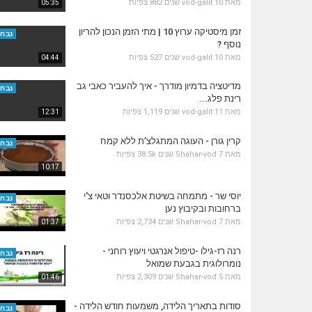
מאת
10 שנים
vod-galit
882 צפיות
05:35
זמן מיסטיקה ערוץ 10 | מתי הזמן הנכון להריון
נבחר
נוסף ?
מאת
10 שנים
vod-galit
527 צפיות
04:44
מדיטציה בדמיון מודרך - איך להעביר כאבי גב
נבחר
רינת פלג...
מאת
11 שנים
vod-galit
1,119 צפיות
12:31
קרין גורן - העוגה המתגלצ’ת ללא קמח
נבחר
מאת
7 שנים
Shahar-vod
38.5k צפיות
10:17
יוסי שר - מתמחה בשיטת אלכסנדר וטאי צ'י
נבחר
ברחובות ובקיבוץ נען
מאת
7 שנים
Shahar-vod
2,734 צפיות
01:37
רנה רז-גילו -טיפול אנרגטי ויעוץ רוחני -
נבחר
נומרולוגית בגבעת שמואל
מאת
5 שנים
Shahar-vod
2,309 צפיות
01:46
סודות בתאריך הלידה, משמעות חודש הלידה -
נבחר