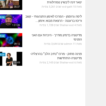
ינואר זינה ליבשיץ נומרולוגית
מאת
10 שנים
vod-galit
3,261 צפיות
05:37
ליסה גרוסמן - המרכז לאימון התנהגותי - קשב
נבחר
וריכוז ברעננה - הרצאת מבוא: אימון...
מאת
4 שנים
Shahar-vod
1,728 צפיות
1:31:05
מדיטציה בדמיון מודרך - היכרות עם האני
נבחר
הפנימי
מאת
11 שנים
admin
3,644 צפיות
09:12
פנינה מתוק - מרכז "נתיב הלב" בהרצליה-
נבחר
מדיטציה-התחדשות
מאת
6 שנים
Shahar-vod
2,143 צפיות
15:49