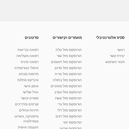
למטייל
02:54
מאת
10 שנים
vod-galit
446 צפיות
הומאופת מומלץ - אורי קורקין
מאת
7 שנים
Shahar-vod
963 צפיות
08:43
VOD אלטרנטיבלי
מאמרים וקישורים
סרטונים
המדריך לתייר בגלקסיה פרק 19 ביגוד סקי
REGATTA
ראשי
הורוסקופ מזל טלה
רפואה ובריאות
04:28
מאת
10 שנים
vod-galit
445 צפיות
יצירת קשר
הורוסקופ מזל שור
רפואה משלימה
תנאי השימוש
הורוסקופ מזל תאומים
רפואה סינית
קרין גורן - העוגה המתגלצ’ת ללא קמח
הורוסקופ מזל סרטן
טיפולי נטורופתיה
מאת
7 שנים
Shahar-vod
38.5k צפיות
הורוסקופ מזל אריה
תרופות סבתא
הורוסקופ מזל בתולה
אינדקס מחלות
10:17
הורוסקופ מזל מאזניים
אימון אישי
יוסי שר - מתמחה בשיטת אלכסנדר וטאי צ'י
הורוסקופ מזל עקרב
הגיל שלישי
ברחובות ובקיבוץ נען
הורוסקופ מזל קשת
ספורט וכושר
מאת
7 שנים
Shahar-vod
2,734 צפיות
הורוסקופ מזל גדי
קורסים ומדריכים
01:37
הורוסקופ מזל דלי
תיירות וטיולים
רנה רז-גילו -טיפול אנרגטי ויעוץ רוחני - נומרולוגית
הורוסקופ מזל דגים
מיסטיקה, טארוט
בגבעת שמואל
ונומרולוגיה
הורוסקופ יומי
01:46
מאת
5 שנים
Shahar-vod
2,309 צפיות
העצמה אישית
הורוסקופ שבועי