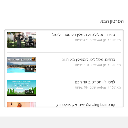
הסרטון הבא
ספרד: מסלול טיול מומלץ בקוסטה דל סול
מאת
10 שנים
vod-galit
471 צפיות
02:39
כרתים: מסלול טיול מומלץ באי היווני
מאת
10 שנים
vod-galit
610 צפיות
02:38
למטייל - תפריט ביגוד חכם
מאת
10 שנים
vod-galit
484 צפיות
02:01
קורס Jing Luo אלכימיה, אקופונקטורה,
קרניו-סקראל מומלץ
04:07
מאת
10 שנים
vod-galit
460 צפיות
לשמור על הגוף בחורף - ללבוש ביגוד חכם של