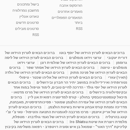
בישול ומתכונים
הורוסקופ אהבה
סודות בתאריך הלידה, משמעות חודש הלידה -
מחשבון נומרולוגיה
ינואר זינה ליבשיץ נומרולוגית
מאמרים אחרונים
טארוט אונליין
05:37
מאת
10 שנים
vod-galit
3,261 צפיות
המאמרים הפופולריים
ביותר
סרטונים חדשים
RSS
סרטונים מובילים
ליסה גרוסמן - המרכז לאימון התנהגותי - קשב
וריכוז ברעננה - הרצאת מבוא: אימון להצלחה של...
RSS
1:31:05
מאת
4 שנים
Shahar-vod
1,732 צפיות
מדיטציה בדמיון מודרך - היכרות עם האני הפנימי
ברוכים הבאים לערוץ הוידאו של יוסף בוטו
ברוכים הבאים לערוץ הוידאו של
דורית יעקובי
ערוצי וידאו מומלצים
ברוכים הבאים לערוץ הוידאו של ליסה
מאת
11 שנים
admin
3,644 צפיות
09:12
גרוסמן
ברוכים הבאים לערוץ הוידאו של שולמית רונן
ערוצי וידאו
מומלצים - טיוטה
ברוכים הבאים לערוץ הוידאו של אסתר שפר
ברוכים
הבאים לערוץ הוידאו של פנינה מתוק
ברוכים הבאים לערוץ הוידאו של וולדה
פנינה מתוק - מרכז "נתיב הלב" בהרצליה-
(תאיר) עוזרי
ברוכים הבאים לערוץ הוידאו של אליהו שכטר - טיפולי
מדיטציה-התחדשות
נטורופתיה ואירידיולוגיה במושב יתיר הר חברון ובירושלים
ברוכים הבאים
15:49
מאת
6 שנים
Shahar-vod
2,143 צפיות
לערוץ הוידאו של יוסי גולד - הדרכה לחיים טובים, לימוד וטיפול במוח אחד
ובקינסיולוגיה בירושלים
ברוכים הבאים לערוץ הוידאו של מרכז מדטאו -
מיכאל קונסטנטינובסקי בחולון - קורס למדיטציה רפואית און ליין
ברוכים
הבאים לערוץ הוידאו של עמירה הולצמן שמוטר - פסיכותרפיסטית, מאבחנת,
מדריכה ומנחת קורס אבחון אישיות בשיטת הולצמן.
ברוכים הבאים לערוץ
הוידאו של אריק איזנמן - מרכז מרכבה לאומנויות התנועה והטיפול - טאי צ'י וצ'י
קונג בהרצליה
ברוכים הבאים לערוץ הוידאו של נעמי גולדברג - מטפלת,
מלמדת ויוצרת את שיטת Iro Shiatsu
ברוכים הבאים לערוץ הוידאו של
קליניקת "דרך האור" - שמואל בן איש וסוניה רויטפרב - רפואה משלימה בקיבוץ