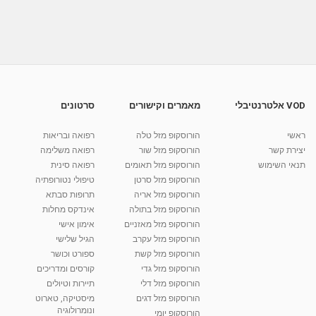
מתכון לעוף בקארי הודי לפסח
מאת
11 שנים
admin
557 צפיות
05:10
לחמניות לפסח
מאת
10 שנים
vod-galit
635 צפיות
00:16
VOD אלטרנטיבלי
מאמרים וקישורים
סרטונים
מתכון לקאפקייקס מעוצבים - כשר לפסח
ראשי
הורוסקופ מזל טלה
רפואה ובריאות
מאת
11 שנים
admin
499 צפיות
08:06
יצירת קשר
הורוסקופ מזל שור
רפואה משלימה
תנאי השימוש
הורוסקופ מזל תאומים
רפואה סינית
קרין גורן - העוגה המתגלצ’ת ללא קמח
הורוסקופ מזל סרטן
טיפולי נטורופתיה
מאת
7 שנים
Shahar-vod
38.5k צפיות
הורוסקופ מזל אריה
תרופות סבתא
הורוסקופ מזל בתולה
אינדקס מחלות
10:17
הורוסקופ מזל מאזניים
אימון אישי
יוסי שר - מתמחה בשיטת אלכסנדר וטאי צ'י
הורוסקופ מזל עקרב
הגיל שלישי
ברחובות ובקיבוץ נען
הורוסקופ מזל קשת
ספורט וכושר
מאת
7 שנים
Shahar-vod
2,734 צפיות
הורוסקופ מזל גדי
קורסים ומדריכים
01:37
הורוסקופ מזל דלי
תיירות וטיולים
רנה רז-גילו -טיפול אנרגטי ויעוץ רוחני - נומרולוגית
הורוסקופ מזל דגים
מיסטיקה, טארוט
בגבעת שמואל
ונומרולוגיה
הורוסקופ יומי
01:46
מאת
5 שנים
Shahar-vod
2,310 צפיות