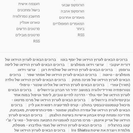
העצמה אישית
הורוסקופ שבועי
בישול ומתכונים
הורוסקופ אהבה
סודות בתאריך הלידה, משמעות חודש הלידה -
מחשבון נומרולוגיה
ינואר זינה ליבשיץ נומרולוגית
מאמרים אחרונים
טארוט אונליין
05:37
מאת
10 שנים
vod-galit
3,261 צפיות
המאמרים הפופולריים
ביותר
סרטונים חדשים
RSS
סרטונים מובילים
ליסה גרוסמן - המרכז לאימון התנהגותי - קשב
וריכוז ברעננה - הרצאת מבוא: אימון להצלחה של...
RSS
1:31:05
מאת
4 שנים
Shahar-vod
1,732 צפיות
מדיטציה בדמיון מודרך - היכרות עם האני הפנימי
ברוכים הבאים לערוץ הוידאו של יוסף בוטו
ברוכים הבאים לערוץ הוידאו של
דורית יעקובי
ערוצי וידאו מומלצים
ברוכים הבאים לערוץ הוידאו של ליסה
מאת
11 שנים
admin
3,644 צפיות
09:12
גרוסמן
ברוכים הבאים לערוץ הוידאו של שולמית רונן
ערוצי וידאו
מומלצים - טיוטה
ברוכים הבאים לערוץ הוידאו של אסתר שפר
ברוכים
הבאים לערוץ הוידאו של פנינה מתוק
ברוכים הבאים לערוץ הוידאו של וולדה
פנינה מתוק - מרכז "נתיב הלב" בהרצליה-
(תאיר) עוזרי
ברוכים הבאים לערוץ הוידאו של אליהו שכטר - טיפולי
מדיטציה-התחדשות
נטורופתיה ואירידיולוגיה במושב יתיר הר חברון ובירושלים
ברוכים הבאים
15:49
מאת
6 שנים
Shahar-vod
2,143 צפיות
לערוץ הוידאו של יוסי גולד - הדרכה לחיים טובים, לימוד וטיפול במוח אחד
ובקינסיולוגיה בירושלים
ברוכים הבאים לערוץ הוידאו של מרכז מדטאו -
מיכאל קונסטנטינובסקי בחולון - קורס למדיטציה רפואית און ליין
ברוכים
הבאים לערוץ הוידאו של עמירה הולצמן שמוטר - פסיכותרפיסטית, מאבחנת,
מדריכה ומנחת קורס אבחון אישיות בשיטת הולצמן.
ברוכים הבאים לערוץ
הוידאו של אריק איזנמן - מרכז מרכבה לאומנויות התנועה והטיפול - טאי צ'י וצ'י
קונג בהרצליה
ברוכים הבאים לערוץ הוידאו של נעמי גולדברג - מטפלת,
מלמדת ויוצרת את שיטת Iro Shiatsu
ברוכים הבאים לערוץ הוידאו של