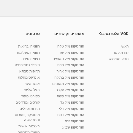
מאת
11 שנים
admin
594 צפיות
04:04
מתכון לעוגיות מרציפן לפסח - ישראל היום
מאת
11 שנים
admin
569 צפיות
05:09
VOD אלטרנטיבלי
מאמרים וקישורים
סרטונים
ישראל היום | מתכון לעוגת גבינה
ראשי
הורוסקופ מזל טלה
רפואה ובריאות
מאת
10 שנים
vod-galit
473 צפיות
יצירת קשר
הורוסקופ מזל שור
רפואה משלימה
06:37
תנאי השימוש
הורוסקופ מזל תאומים
רפואה סינית
הורוסקופ מזל סרטן
טיפולי נטורופתיה
קרין גורן - העוגה המתגלצ’ת ללא קמח
הורוסקופ מזל אריה
תרופות סבתא
מאת
7 שנים
Shahar-vod
38.5k צפיות
הורוסקופ מזל בתולה
אינדקס מחלות
הורוסקופ מזל מאזניים
10:17
אימון אישי
הורוסקופ מזל עקרב
הגיל שלישי
יוסי שר - מתמחה בשיטת אלכסנדר וטאי צ'י
הורוסקופ מזל קשת
ספורט וכושר
ברחובות ובקיבוץ נען
הורוסקופ מזל גדי
קורסים ומדריכים
מאת
7 שנים
Shahar-vod
2,738 צפיות
01:37
הורוסקופ מזל דלי
תיירות וטיולים
הורוסקופ מזל דגים
מיסטיקה, טארוט
רנה רז-גילו -טיפול אנרגטי ויעוץ רוחני - נומרולוגית
ונומרולוגיה
בגבעת שמואל
הורוסקופ יומי
01:46
העצמה אישית
מאת
5 שנים
Shahar-vod
2,314 צפיות
הורוסקופ שבועי
בישול ומתכונים