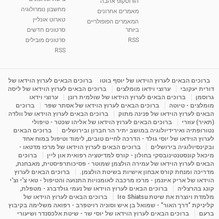
הורוסקופ אהבה
מחשבון נומרולוגיה
סודות בתאריך הלידה, משמעות חודש הלידה -
מאמרים אחרונים
ינואר זינה ליבשיץ נומרולוגית
טארוט אונליין
המאמרים הפופולריים
05:37
מאת
10 שנים
vod-galit
3,263 צפיות
ביותר
סרטונים חדשים
RSS
סרטונים מובילים
ליסה גרוסמן - המרכז לאימון התנהגותי - קשב
RSS
וריכוז ברעננה - הרצאת מבוא: אימון להצלחה של...
1:31:05
מאת
4 שנים
Shahar-vod
1,736 צפיות
ברוכים הבאים לערוץ הוידאו של יוסף בוטו
ברוכים הבאים לערוץ הוידאו של
מדיטציה בדמיון מודרך - היכרות עם האני הפנימי
דורית יעקובי
ערוצי וידאו מומלצים
ברוכים הבאים לערוץ הוידאו של ליסה
מאת
11 שנים
admin
3,649 צפיות
גרוסמן
ברוכים הבאים לערוץ הוידאו של שולמית רונן
ערוצי וידאו
09:12
מומלצים - טיוטה
ברוכים הבאים לערוץ הוידאו של אסתר שפר
ברוכים
הבאים לערוץ הוידאו של פנינה מתוק
ברוכים הבאים לערוץ הוידאו של וולדה
(תאיר) עוזרי
ברוכים הבאים לערוץ הוידאו של אליהו שכטר - טיפולי
פנינה מתוק - מרכז "נתיב הלב" בהרצליה-
נטורופתיה ואירידיולוגיה במושב יתיר הר חברון ובירושלים
ברוכים הבאים
מדיטציה-התחדשות
לערוץ הוידאו של יוסי גולד - הדרכה לחיים טובים, לימוד וטיפול במוח אחד
15:49
מאת
6 שנים
Shahar-vod
2,146 צפיות
ובקינסיולוגיה בירושלים
ברוכים הבאים לערוץ הוידאו של מרכז מדטאו -
מיכאל קונסטנטינובסקי בחולון - קורס למדיטציה רפואית און ליין
ברוכים
הבאים לערוץ הוידאו של עמירה הולצמן שמוטר - פסיכותרפיסטית, מאבחנת,
מדריכה ומנחת קורס אבחון אישיות בשיטת הולצמן.
ברוכים הבאים לערוץ
הוידאו של אריק איזנמן - מרכז מרכבה לאומנויות התנועה והטיפול - טאי צ'י וצ'י
קונג בהרצליה
ברוכים הבאים לערוץ הוידאו של נעמי גולדברג - מטפלת,
מלמדת ויוצרת את שיטת Iro Shiatsu
ברוכים הבאים לערוץ הוידאו של
קליניקת "דרך האור" - שמואל בן איש וסוניה רויטפרב - רפואה משלימה בקיבוץ
ברעם
ברוכים הבאים לערוץ הוידאו של יוסי שר - שיטת אלכסנדר ושיעורי