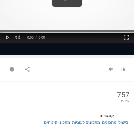
ss
Loaded
: 0%
0%
Play
Mute
Fullscreen
Current
Duration
0:00
/
0:00
Time
Time
757
צפיות
קטגוריה
בישול ומתכונים
מתכונים לעוגיות
מתכוני קינוחים