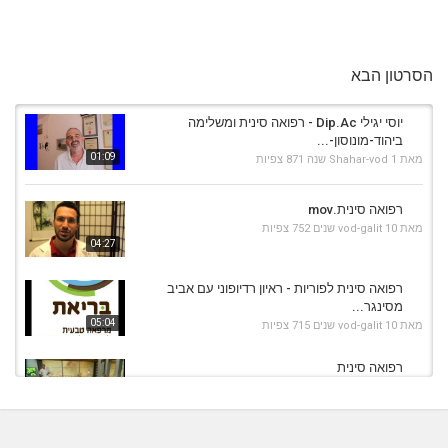
הסרטון הבא
יוסי יגילי Dip.Ac - רפואה סינית ומשלימה
ביהוד-מונוסון-...
01:09
מאת
1 שנה
Shahar-vod
871 צפיות
רפואה סינית.mov
מאת
10 שנים
vod-galit
752 צפיות
04:27
רפואה סינית לפוריות - ראיון רדיופוני עם אביב
מסינגר...
05:04
מאת
10 שנים
vod-galit
715 צפיות
רפואה סינית
מאת
10 שנים
vod-galit
718 צפיות
05:12
רפואה סינית