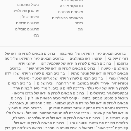
בישול ומתכונים
הורוסקופ אהבה
סודות בתאריך הלידה, משמעות חודש הלידה -
מחשבון נומרולוגיה
ינואר זינה ליבשיץ נומרולוגית
מאמרים אחרונים
טארוט אונליין
05:37
מאת
10 שנים
vod-galit
3,263 צפיות
המאמרים הפופולריים
ביותר
סרטונים חדשים
RSS
סרטונים מובילים
ליסה גרוסמן - המרכז לאימון התנהגותי - קשב
וריכוז ברעננה - הרצאת מבוא: אימון להצלחה של...
RSS
1:31:05
מאת
4 שנים
Shahar-vod
1,736 צפיות
מדיטציה בדמיון מודרך - היכרות עם האני הפנימי
ברוכים הבאים לערוץ הוידאו של יוסף בוטו
ברוכים הבאים לערוץ הוידאו של
דורית יעקובי
ערוצי וידאו מומלצים
ברוכים הבאים לערוץ הוידאו של ליסה
מאת
11 שנים
admin
3,650 צפיות
09:12
גרוסמן
ברוכים הבאים לערוץ הוידאו של שולמית רונן
ערוצי וידאו
מומלצים - טיוטה
ברוכים הבאים לערוץ הוידאו של אסתר שפר
ברוכים
הבאים לערוץ הוידאו של פנינה מתוק
ברוכים הבאים לערוץ הוידאו של וולדה
פנינה מתוק - מרכז "נתיב הלב" בהרצליה-
(תאיר) עוזרי
ברוכים הבאים לערוץ הוידאו של אליהו שכטר - טיפולי
מדיטציה-התחדשות
נטורופתיה ואירידיולוגיה במושב יתיר הר חברון ובירושלים
ברוכים הבאים
15:49
מאת
6 שנים
Shahar-vod
2,146 צפיות
לערוץ הוידאו של יוסי גולד - הדרכה לחיים טובים, לימוד וטיפול במוח אחד
ובקינסיולוגיה בירושלים
ברוכים הבאים לערוץ הוידאו של מרכז מדטאו -
מיכאל קונסטנטינובסקי בחולון - קורס למדיטציה רפואית און ליין
ברוכים
הבאים לערוץ הוידאו של עמירה הולצמן שמוטר - פסיכותרפיסטית, מאבחנת,
מדריכה ומנחת קורס אבחון אישיות בשיטת הולצמן.
ברוכים הבאים לערוץ
הוידאו של אריק איזנמן - מרכז מרכבה לאומנויות התנועה והטיפול - טאי צ'י וצ'י
קונג בהרצליה
ברוכים הבאים לערוץ הוידאו של נעמי גולדברג - מטפלת,
מלמדת ויוצרת את שיטת Iro Shiatsu
ברוכים הבאים לערוץ הוידאו של
קליניקת "דרך האור" - שמואל בן איש וסוניה רויטפרב - רפואה משלימה בקיבוץ