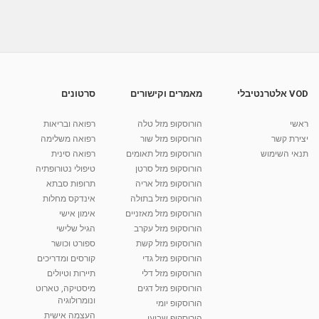
מאת
10 שנים
vod-galit
717 צפיות
04:36
רפואה סינית בלידה - אביב מסינגר אצל רפי קרסו,
ערוץ 10
08:13
מאת
10 שנים
vod-galit
549 צפיות
VOD אלטרנטיבלי
מאמרים וקישורים
סרטונים
מהי רפואה סינית
ראשי
הורוסקופ מזל טלה
רפואה ובריאות
מאת
10 שנים
vod-galit
664 צפיות
04:36
יצירת קשר
הורוסקופ מזל שור
רפואה משלימה
תנאי השימוש
הורוסקופ מזל תאומים
רפואה סינית
קרין גורן - העוגה המתגלצ’ת ללא קמח
הורוסקופ מזל סרטן
טיפולי נטורופתיה
מאת
7 שנים
Shahar-vod
38.5k צפיות
הורוסקופ מזל אריה
תרופות סבתא
הורוסקופ מזל בתולה
אינדקס מחלות
10:17
הורוסקופ מזל מאזניים
אימון אישי
יוסי שר - מתמחה בשיטת אלכסנדר וטאי צ'י
הורוסקופ מזל עקרב
הגיל שלישי
ברחובות ובקיבוץ נען
הורוסקופ מזל קשת
ספורט וכושר
מאת
7 שנים
Shahar-vod
2,738 צפיות
הורוסקופ מזל גדי
קורסים ומדריכים
01:37
הורוסקופ מזל דלי
תיירות וטיולים
רנה רז-גילו -טיפול אנרגטי ויעוץ רוחני - נומרולוגית
הורוסקופ מזל דגים
מיסטיקה, טארוט
בגבעת שמואל
ונומרולוגיה
הורוסקופ יומי
01:46
מאת
5 שנים
Shahar-vod
2,315 צפיות
העצמה אישית
הורוסקופ שבועי