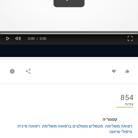
ss
Loaded
: 0%
0%
Play
Mute
Fullscreen
Current
Duration
0:00
/
0:00
Time
Time
854
צפיות
קטגוריה
רפואה משלימה
מטפלים מומלצים ברפואה משלימה
רפואה סינית
טיפולי שיאצו