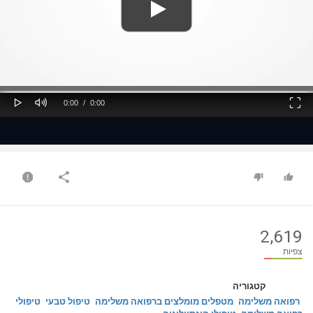
ss
Loaded
: 0%
0%
Play
Mute
Fullscreen
Current
Duration
0:00
/
0:00
Time
Time
2,619
צפיות
קטגוריה
רפואה משלימה
מטפלים מומלצים ברפואה משלימה
טיפול טבעי
טיפולי