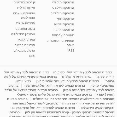
הורוסקופ מזל גדי
קורסים ומדריכים
01:37
הורוסקופ מזל דלי
תיירות וטיולים
רנה רז-גילו -טיפול אנרגטי ויעוץ רוחני - נומרולוגית
הורוסקופ מזל דגים
מיסטיקה, טארוט
בגבעת שמואל
ונומרולוגיה
הורוסקופ יומי
01:46
מאת
5 שנים
Shahar-vod
2,315 צפיות
העצמה אישית
הורוסקופ שבועי
בישול ומתכונים
הורוסקופ אהבה
סודות בתאריך הלידה, משמעות חודש הלידה -
מחשבון נומרולוגיה
ינואר זינה ליבשיץ נומרולוגית
מאמרים אחרונים
טארוט אונליין
05:37
מאת
10 שנים
vod-galit
3,263 צפיות
המאמרים הפופולריים
ביותר
סרטונים חדשים
RSS
סרטונים מובילים
ליסה גרוסמן - המרכז לאימון התנהגותי - קשב
וריכוז ברעננה - הרצאת מבוא: אימון להצלחה של...
RSS
1:31:05
מאת
4 שנים
Shahar-vod
1,737 צפיות
מדיטציה בדמיון מודרך - היכרות עם האני הפנימי
ברוכים הבאים לערוץ הוידאו של יוסף בוטו
ברוכים הבאים לערוץ הוידאו של
דורית יעקובי
ערוצי וידאו מומלצים
ברוכים הבאים לערוץ הוידאו של ליסה
מאת
11 שנים
admin
3,650 צפיות
09:12
גרוסמן
ברוכים הבאים לערוץ הוידאו של שולמית רונן
ערוצי וידאו
מומלצים - טיוטה
ברוכים הבאים לערוץ הוידאו של אסתר שפר
ברוכים
הבאים לערוץ הוידאו של פנינה מתוק
ברוכים הבאים לערוץ הוידאו של וולדה
פנינה מתוק - מרכז "נתיב הלב" בהרצליה-
(תאיר) עוזרי
ברוכים הבאים לערוץ הוידאו של אליהו שכטר - טיפולי
מדיטציה-התחדשות
נטורופתיה ואירידיולוגיה במושב יתיר הר חברון ובירושלים
ברוכים הבאים
15:49
מאת
6 שנים
Shahar-vod
2,146 צפיות
לערוץ הוידאו של יוסי גולד - הדרכה לחיים טובים, לימוד וטיפול במוח אחד
ובקינסיולוגיה בירושלים
ברוכים הבאים לערוץ הוידאו של מרכז מדטאו -
מיכאל קונסטנטינובסקי בחולון - קורס למדיטציה רפואית און ליין
ברוכים
הבאים לערוץ הוידאו של עמירה הולצמן שמוטר - פסיכותרפיסטית, מאבחנת,