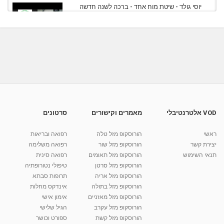
יוסי גולד - שיטת מוח אחד - ברכה לשנה חדשה
מאת
3 שנים
Shahar-vod
397 צפיות
39:58
מוח אחד - שיטת טיפול ייחודית - מכון יוסי גולד
מאת
8 שנים
Liem-vod
755 צפיות
03:52
יוסי גולד - שיטת מוח אחד - קורס ללימוד שיטת מוח
אחד
22:53
מאת
2 שנים
Shahar-vod
717 צפיות
VOD אלטרנטיבלי
מאמרים וקישורים
סרטונים
יוסי גולד - שיטת מוח אחד - תיקון חשוב ללב
ראשי
הורוסקופ מזל טלה
רפואה ובריאות
מאת
2 שנים
Shahar-vod
833 צפיות
02:03
יצירת קשר
הורוסקופ מזל שור
רפואה משלימה
תנאי השימוש
הורוסקופ מזל תאומים
רפואה סינית
קרין גורן - העוגה המתגלצ’ת ללא קמח
הורוסקופ מזל סרטן
טיפולי נטורופתיה
מאת
7 שנים
Shahar-vod
38.5k צפיות
הורוסקופ מזל אריה
תרופות סבתא
הורוסקופ מזל בתולה
אינדקס מחלות
10:17
הורוסקופ מזל מאזניים
אימון אישי
יוסי שר - מתמחה בשיטת אלכסנדר וטאי צ'י
הורוסקופ מזל עקרב
הגיל שלישי
ברחובות ובקיבוץ נען
הורוסקופ מזל קשת
ספורט וכושר
מאת
7 שנים
Shahar-vod
2,738 צפיות