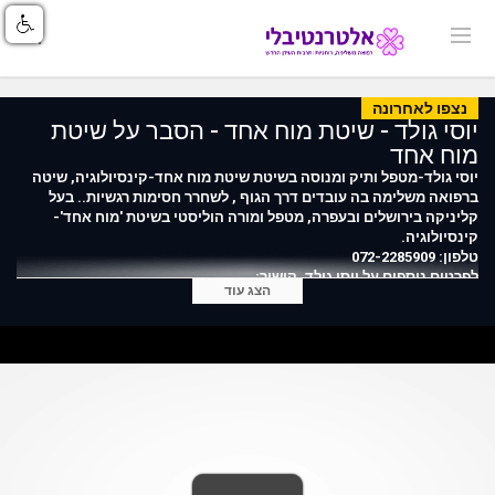
נצפו לאחרונה
יוסי גולד - שיטת מוח אחד - הסבר על שיטת
מוח אחד
יוסי גולד-מטפל ותיק ומנוסה בשיטת שיטת מוח אחד-קינסיולוגיה, שיטה
ברפואה משלימה בה עובדים דרך הגוף , לשחרר חסימות רגשיות.. בעל
קליניקה בירושלים ובעפרה, מטפל ומורה הוליסטי בשיטת 'מוח אחד'-
קינסיולוגיה.
טלפון: 072-2285909
לפרטים נוספים על יוסי גולד, קישור:
הצג עוד
https://index.alternativli.co.il/769.html