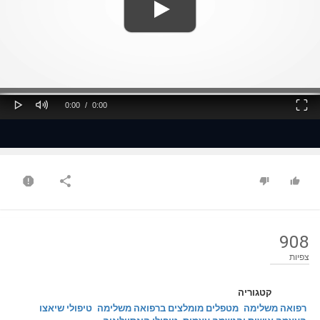
ss
Loaded
: 0%
0%
Play
Mute
Fullscreen
Current
Duration
0:00
/
0:00
Time
Time
908
צפיות
קטגוריה
רפואה משלימה
מטפלים מומלצים ברפואה משלימה
טיפולי שיאצו