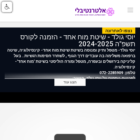
נצפו לאחרונה
יוסי גולד - שיטת מוח אחד - הזמנה לקורס
תשפ"ה 2024-2025
יוסי גולד- מטפל ותיק ומנוסה בשיטת שיטת מוח אחד- קינסיולוגיה, שיטה
ברפואה משלימה בה עובדים דרך הגוף , לשחרר חסימות רגשיות.. בעל
קליניקה בירושלים ובעפרה, מטפל ומורה הוליסטי בשיטת 'מוח אחד'-
קינסיולוגיה.
טלפון: 072-2285909
לפרטים נוספים על יוסי גולד, קישור:
הצג עוד
https://index.alternativli.co.il/769.html