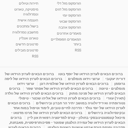
הורוסקופ מזל דלי
תיירות וטיולים
רנה רז-גילו -טיפול אנרגטי ויעוץ רוחני - נומרולוגית
הורוסקופ מזל דגים
מיסטיקה, טארוט
בגבעת שמואל
ונומרולוגיה
הורוסקופ יומי
01:46
מאת
5 שנים
Shahar-vod
2,310 צפיות
העצמה אישית
הורוסקופ שבועי
בישול ומתכונים
הורוסקופ אהבה
סודות בתאריך הלידה, משמעות חודש הלידה -
מחשבון נומרולוגיה
ינואר זינה ליבשיץ נומרולוגית
מאמרים אחרונים
טארוט אונליין
05:37
מאת
10 שנים
vod-galit
3,261 צפיות
המאמרים הפופולריים
ביותר
סרטונים חדשים
RSS
סרטונים מובילים
ליסה גרוסמן - המרכז לאימון התנהגותי - קשב
וריכוז ברעננה - הרצאת מבוא: אימון להצלחה של...
RSS
1:31:05
מאת
4 שנים
Shahar-vod
1,732 צפיות
מדיטציה בדמיון מודרך - היכרות עם האני הפנימי
ברוכים הבאים לערוץ הוידאו של יוסף בוטו
ברוכים הבאים לערוץ הוידאו של
דורית יעקובי
ערוצי וידאו מומלצים
ברוכים הבאים לערוץ הוידאו של ליסה
מאת
11 שנים
admin
3,644 צפיות
09:12
גרוסמן
ברוכים הבאים לערוץ הוידאו של שולמית רונן
ערוצי וידאו
מומלצים - טיוטה
ברוכים הבאים לערוץ הוידאו של אסתר שפר
ברוכים
הבאים לערוץ הוידאו של פנינה מתוק
ברוכים הבאים לערוץ הוידאו של וולדה
פנינה מתוק - מרכז "נתיב הלב" בהרצליה-
(תאיר) עוזרי
ברוכים הבאים לערוץ הוידאו של אליהו שכטר - טיפולי
מדיטציה-התחדשות
נטורופתיה ואירידיולוגיה במושב יתיר הר חברון ובירושלים
ברוכים הבאים
15:49
מאת
6 שנים
Shahar-vod
2,143 צפיות
לערוץ הוידאו של יוסי גולד - הדרכה לחיים טובים, לימוד וטיפול במוח אחד
ובקינסיולוגיה בירושלים
ברוכים הבאים לערוץ הוידאו של מרכז מדטאו -
מיכאל קונסטנטינובסקי בחולון - קורס למדיטציה רפואית און ליין
ברוכים
הבאים לערוץ הוידאו של עמירה הולצמן שמוטר - פסיכותרפיסטית, מאבחנת,
מדריכה ומנחת קורס אבחון אישיות בשיטת הולצמן.
ברוכים הבאים לערוץ