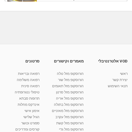
מאת
8 שנים
Liem-vod
849 צפיות
04:50
יוסי גולד - שיטת מוח אחד - הסבר על שיטת מוח
אחד
06:42
מאת
3 שנים
Shahar-vod
2,619 צפיות
יוסי גולד - שיחת פתיחה לקורס מוח אחד
קינסיולוגיה
3:19:10
מאת
9 חודשים
Shahar-vod
2,700 צפיות
VOD אלטרנטיבלי
מאמרים וקישורים
סרטונים
יוסי גולד - קורס על שיטת מוח אחד
ראשי
הורוסקופ מזל טלה
רפואה ובריאות
מאת
3 שנים
Shahar-vod
1,014 צפיות
35:51
יצירת קשר
הורוסקופ מזל שור
רפואה משלימה
תנאי השימוש
הורוסקופ מזל תאומים
רפואה סינית
קרין גורן - העוגה המתגלצ’ת ללא קמח
הורוסקופ מזל סרטן
טיפולי נטורופתיה
מאת
7 שנים
Shahar-vod
38.5k צפיות
הורוסקופ מזל אריה
תרופות סבתא
הורוסקופ מזל בתולה
אינדקס מחלות
10:17
הורוסקופ מזל מאזניים
אימון אישי
יוסי שר - מתמחה בשיטת אלכסנדר וטאי צ'י
הורוסקופ מזל עקרב
הגיל שלישי
ברחובות ובקיבוץ נען
הורוסקופ מזל קשת
ספורט וכושר
מאת
7 שנים
Shahar-vod
2,734 צפיות
הורוסקופ מזל גדי
קורסים ומדריכים
01:37