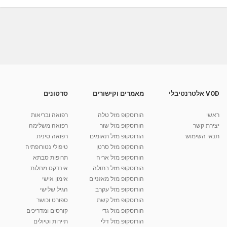
56:29
מאת
4 שנים
Shahar-vod
809 צפיות
יוסי גולד - טיפולי מוח אחד וקינסיולוגיה בירושלים
-...
49:12
מאת
4 שנים
Shahar-vod
546 צפיות
יוסי גולד - טיפולי מוח אחד וקינסיולוגיה בירושלים
-...
1:28:30
מאת
4 שנים
Shahar-vod
782 צפיות
VOD אלטרנטיבלי
מאמרים וקישורים
סרטונים
יוסי גולד - הדרכה לחיים טובים. לימוד וטיפול במוח
אחד...
ראשי
הורוסקופ מזל טלה
רפואה ובריאות
מאת
7 שנים
admin
689 צפיות
יצירת קשר
הורוסקופ מזל שור
רפואה משלימה
04:29
תנאי השימוש
הורוסקופ מזל תאומים
רפואה סינית
קרין גורן - העוגה המתגלצ’ת ללא קמח
הורוסקופ מזל סרטן
טיפולי נטורופתיה
מאת
7 שנים
Shahar-vod
38.5k צפיות
הורוסקופ מזל אריה
תרופות סבתא
הורוסקופ מזל בתולה
אינדקס מחלות
10:17
הורוסקופ מזל מאזניים
אימון אישי
יוסי שר - מתמחה בשיטת אלכסנדר וטאי צ'י
הורוסקופ מזל עקרב
הגיל שלישי
ברחובות ובקיבוץ נען
הורוסקופ מזל קשת
ספורט וכושר
מאת
7 שנים
Shahar-vod
2,734 צפיות
הורוסקופ מזל גדי
קורסים ומדריכים
01:37
הורוסקופ מזל דלי
תיירות וטיולים
רנה רז-גילו -טיפול אנרגטי ויעוץ רוחני - נומרולוגית