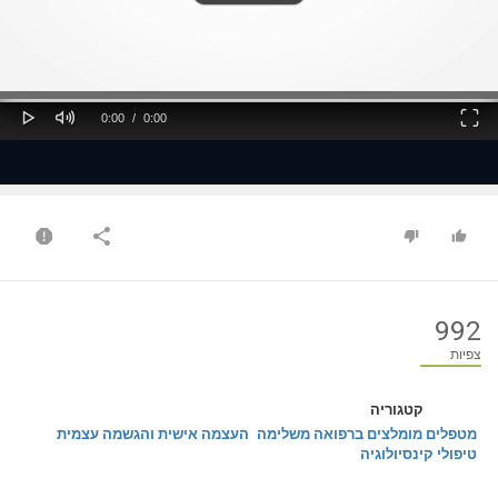
ss
Loaded
: 0%
0%
Play
Mute
Fullscreen
Current
Duration
0:00
/
0:00
Time
Time
992
צפיות
קטגוריה
מטפלים מומלצים ברפואה משלימה
העצמה אישית והגשמה עצמית
טיפולי קינסיולוגיה