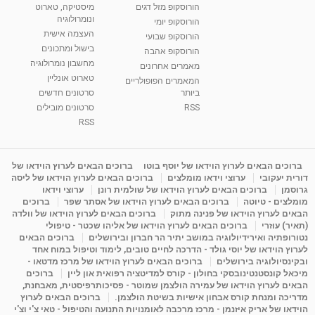
הורוסקופ מזל דגים
מיסטיקה, טארוט
בגבעת שמואל
ונומרולוגיה
הורוסקופ יומי
01:46
מאת
5 שנים
Shahar-vod
2,309 צפיות
העצמה אישית
הורוסקופ שבועי
בישול ומתכונים
הורוסקופ אהבה
סודות בתאריך הלידה, משמעות חודש הלידה -
מחשבון נומרולוגיה
ינואר זינה ליבשיץ נומרולוגית
מאמרים אחרונים
טארוט אונליין
05:37
מאת
10 שנים
vod-galit
3,261 צפיות
המאמרים הפופולריים
ביותר
סרטונים חדשים
RSS
סרטונים מובילים
ליסה גרוסמן - המרכז לאימון התנהגותי - קשב
וריכוז ברעננה - הרצאת מבוא: אימון להצלחה של...
RSS
1:31:05
מאת
4 שנים
Shahar-vod
1,732 צפיות
מדיטציה בדמיון מודרך - היכרות עם האני הפנימי
ברוכים הבאים לערוץ הוידאו של יוסף בוטו
ברוכים הבאים לערוץ הוידאו של
דורית יעקובי
ערוצי וידאו מומלצים
ברוכים הבאים לערוץ הוידאו של ליסה
מאת
11 שנים
admin
3,644 צפיות
09:12
גרוסמן
ברוכים הבאים לערוץ הוידאו של שולמית רונן
ערוצי וידאו
מומלצים - טיוטה
ברוכים הבאים לערוץ הוידאו של אסתר שפר
ברוכים
הבאים לערוץ הוידאו של פנינה מתוק
ברוכים הבאים לערוץ הוידאו של וולדה
פנינה מתוק - מרכז "נתיב הלב" בהרצליה-
(תאיר) עוזרי
ברוכים הבאים לערוץ הוידאו של אליהו שכטר - טיפולי
מדיטציה-התחדשות
נטורופתיה ואירידיולוגיה במושב יתיר הר חברון ובירושלים
ברוכים הבאים
15:49
מאת
6 שנים
Shahar-vod
2,143 צפיות
לערוץ הוידאו של יוסי גולד - הדרכה לחיים טובים, לימוד וטיפול במוח אחד
ובקינסיולוגיה בירושלים
ברוכים הבאים לערוץ הוידאו של מרכז מדטאו -
מיכאל קונסטנטינובסקי בחולון - קורס למדיטציה רפואית און ליין
ברוכים
הבאים לערוץ הוידאו של עמירה הולצמן שמוטר - פסיכותרפיסטית, מאבחנת,
מדריכה ומנחת קורס אבחון אישיות בשיטת הולצמן.
ברוכים הבאים לערוץ
הוידאו של אריק איזנמן - מרכז מרכבה לאומנויות התנועה והטיפול - טאי צ'י וצ'י