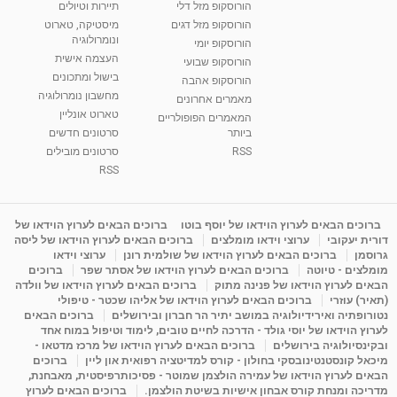
הורוסקופ מזל דלי
תיירות וטיולים
רנה רז-גילו -טיפול אנרגטי ויעוץ רוחני - נומרולוגית
הורוסקופ מזל דגים
מיסטיקה, טארוט
בגבעת שמואל
ונומרולוגיה
הורוסקופ יומי
01:46
מאת
5 שנים
Shahar-vod
2,309 צפיות
העצמה אישית
הורוסקופ שבועי
בישול ומתכונים
הורוסקופ אהבה
סודות בתאריך הלידה, משמעות חודש הלידה -
מחשבון נומרולוגיה
ינואר זינה ליבשיץ נומרולוגית
מאמרים אחרונים
טארוט אונליין
05:37
מאת
10 שנים
vod-galit
3,261 צפיות
המאמרים הפופולריים
ביותר
סרטונים חדשים
RSS
סרטונים מובילים
ליסה גרוסמן - המרכז לאימון התנהגותי - קשב
וריכוז ברעננה - הרצאת מבוא: אימון להצלחה של...
RSS
1:31:05
מאת
4 שנים
Shahar-vod
1,732 צפיות
מדיטציה בדמיון מודרך - היכרות עם האני הפנימי
ברוכים הבאים לערוץ הוידאו של יוסף בוטו
ברוכים הבאים לערוץ הוידאו של
דורית יעקובי
ערוצי וידאו מומלצים
ברוכים הבאים לערוץ הוידאו של ליסה
מאת
11 שנים
admin
3,644 צפיות
09:12
גרוסמן
ברוכים הבאים לערוץ הוידאו של שולמית רונן
ערוצי וידאו
מומלצים - טיוטה
ברוכים הבאים לערוץ הוידאו של אסתר שפר
ברוכים
הבאים לערוץ הוידאו של פנינה מתוק
ברוכים הבאים לערוץ הוידאו של וולדה
פנינה מתוק - מרכז "נתיב הלב" בהרצליה-
(תאיר) עוזרי
ברוכים הבאים לערוץ הוידאו של אליהו שכטר - טיפולי
מדיטציה-התחדשות
נטורופתיה ואירידיולוגיה במושב יתיר הר חברון ובירושלים
ברוכים הבאים
15:49
מאת
6 שנים
Shahar-vod
2,143 צפיות
לערוץ הוידאו של יוסי גולד - הדרכה לחיים טובים, לימוד וטיפול במוח אחד
ובקינסיולוגיה בירושלים
ברוכים הבאים לערוץ הוידאו של מרכז מדטאו -
מיכאל קונסטנטינובסקי בחולון - קורס למדיטציה רפואית און ליין
ברוכים
הבאים לערוץ הוידאו של עמירה הולצמן שמוטר - פסיכותרפיסטית, מאבחנת,
מדריכה ומנחת קורס אבחון אישיות בשיטת הולצמן.
ברוכים הבאים לערוץ