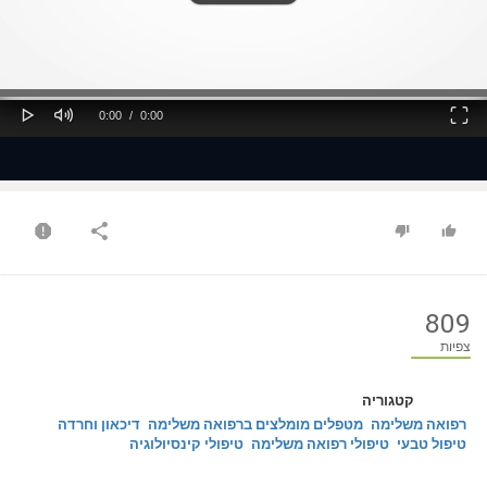
ss
Loaded
: 0%
0%
Play
Mute
Fullscreen
Current
Duration
0:00
/
0:00
Time
Time
809
צפיות
קטגוריה
רפואה משלימה
מטפלים מומלצים ברפואה משלימה
דיכאון וחרדה
טיפול טבעי
טיפולי רפואה משלימה
טיפולי קינסיולוגיה