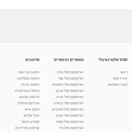
-...
01:14
מאת
4 שנים
Shahar-vod
993 צפיות
יוסי גולד - טיפולי מוח אחד וקינסיולוגיה בירושלים
-...
1:28:30
מאת
4 שנים
Shahar-vod
782 צפיות
יוסי גולד - טיפולי מוח אחד וקינסיולוגיה בירושלים
-...
04:06
מאת
4 שנים
Shahar-vod
620 צפיות
VOD אלטרנטיבלי
מאמרים וקישורים
סרטונים
יוסי גולד - טיפולי מוח אחד וקינסיולוגיה בירושלים
-...
ראשי
הורוסקופ מזל טלה
רפואה ובריאות
1:32:46
מאת
4 שנים
Shahar-vod
644 צפיות
יצירת קשר
הורוסקופ מזל שור
רפואה משלימה
תנאי השימוש
הורוסקופ מזל תאומים
רפואה סינית
קרין גורן - העוגה המתגלצ’ת ללא קמח
הורוסקופ מזל סרטן
טיפולי נטורופתיה
מאת
7 שנים
Shahar-vod
38.5k צפיות
הורוסקופ מזל אריה
תרופות סבתא
הורוסקופ מזל בתולה
אינדקס מחלות
10:17
הורוסקופ מזל מאזניים
אימון אישי
יוסי שר - מתמחה בשיטת אלכסנדר וטאי צ'י
הורוסקופ מזל עקרב
הגיל שלישי
ברחובות ובקיבוץ נען
הורוסקופ מזל קשת
ספורט וכושר
מאת
7 שנים
Shahar-vod
2,734 צפיות
הורוסקופ מזל גדי
קורסים ומדריכים
01:37