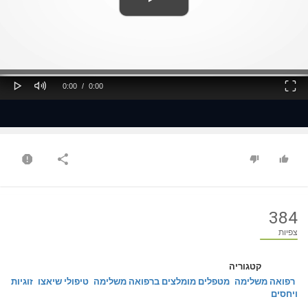
ss
Loaded
: 0%
0%
Play
Mute
Fullscreen
Current
Duration
0:00
/
0:00
Time
Time
384
צפיות
קטגוריה
רפואה משלימה
מטפלים מומלצים ברפואה משלימה
טיפולי שיאצו
זוגיות
ויחסים