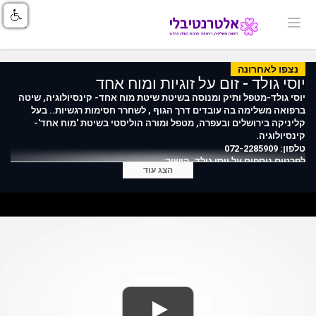
נצפו לאחרונה
יוסי גולד - זום על זוגיות ומוח אחד
יוסי גולד-מטפל ותיק ומנוסה בשיטת שיטת מוח אחד- קינסיולוגיה, שיטה
ברפואה משלימה בה עובדים דרך הגוף , לשחרר חסימות רגשיות.. בעל
קליניקה בירושלים ובעפרה, מטפל ומורה הוליסטי בשיטת 'מוח אחד'-
קינסיולוגיה.
טלפון: 072-2285909
לפרטים נוספים על יוסי גולד, קישור:
הצג עוד
https://index.alternativli.co.il/1987.html