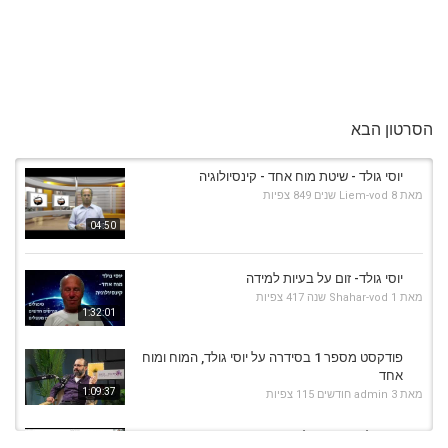
הסרטון הבא
יוסי גולד - שיטת מוח אחד - קינסיולוגיה
מאת
8 שנים
Liem-vod
849 צפיות
04:50
יוסי גולד- זום על בעיות למידה
מאת
1 שנה
Shahar-vod
417 צפיות
1:32:01
פודקסט מספר 1 בסידרה על יוסי גולד, המוח ומוח
אחד
1:09:37
מאת
3 חודשים
admin
115 צפיות
יוסי גולד - קורס על שיטת מוח אחד