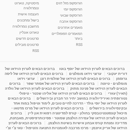
הורוסקופ מזל דגים
מיסטיקה, טארוט
רנה רז-גילו -טיפול אנרגטי ויעוץ רוחני - נומרולוגית
ונומרולוגיה
בגבעת שמואל
הורוסקופ יומי
01:46
העצמה אישית
מאת
5 שנים
Shahar-vod
2,315 צפיות
הורוסקופ שבועי
בישול ומתכונים
הורוסקופ אהבה
מחשבון נומרולוגיה
סודות בתאריך הלידה, משמעות חודש הלידה -
מאמרים אחרונים
ינואר זינה ליבשיץ נומרולוגית
טארוט אונליין
המאמרים הפופולריים
05:37
מאת
10 שנים
vod-galit
3,264 צפיות
ביותר
סרטונים חדשים
RSS
סרטונים מובילים
ליסה גרוסמן - המרכז לאימון התנהגותי - קשב
RSS
וריכוז ברעננה - הרצאת מבוא: אימון להצלחה של...
1:31:05
מאת
4 שנים
Shahar-vod
1,738 צפיות
ברוכים הבאים לערוץ הוידאו של יוסף בוטו
ברוכים הבאים לערוץ הוידאו של
מדיטציה בדמיון מודרך - היכרות עם האני הפנימי
דורית יעקובי
ערוצי וידאו מומלצים
ברוכים הבאים לערוץ הוידאו של ליסה
מאת
11 שנים
admin
3,654 צפיות
גרוסמן
ברוכים הבאים לערוץ הוידאו של שולמית רונן
ערוצי וידאו
09:12
מומלצים - טיוטה
ברוכים הבאים לערוץ הוידאו של אסתר שפר
ברוכים
הבאים לערוץ הוידאו של פנינה מתוק
ברוכים הבאים לערוץ הוידאו של וולדה
(תאיר) עוזרי
ברוכים הבאים לערוץ הוידאו של אליהו שכטר - טיפולי
פנינה מתוק - מרכז "נתיב הלב" בהרצליה-
נטורופתיה ואירידיולוגיה במושב יתיר הר חברון ובירושלים
ברוכים הבאים
מדיטציה-התחדשות
לערוץ הוידאו של יוסי גולד - הדרכה לחיים טובים, לימוד וטיפול במוח אחד
15:49
מאת
6 שנים
Shahar-vod
2,147 צפיות
ובקינסיולוגיה בירושלים
ברוכים הבאים לערוץ הוידאו של מרכז מדטאו -
מיכאל קונסטנטינובסקי בחולון - קורס למדיטציה רפואית און ליין
ברוכים
הבאים לערוץ הוידאו של עמירה הולצמן שמוטר - פסיכותרפיסטית, מאבחנת,
מדריכה ומנחת קורס אבחון אישיות בשיטת הולצמן.
ברוכים הבאים לערוץ
הוידאו של אריק איזנמן - מרכז מרכבה לאומנויות התנועה והטיפול - טאי צ'י וצ'י