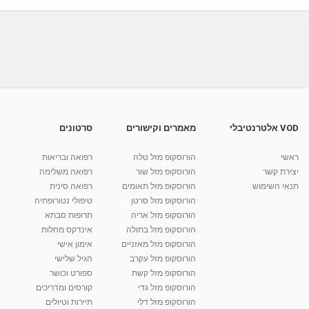
מאת
3 שנים
Shahar-vod
1,016 צפיות
35:51
יוסי גולד - טיפולי מוח אחד וקינסיולוגיה בירושלים
-...
1:28:30
מאת
4 שנים
Shahar-vod
783 צפיות
יוסי גולד - טיפול בילדים וחינוך לפי מוח אחד
מאת
10 חודשים
Shahar-vod
3,080 צפיות
16:26
VOD אלטרנטיבלי
מאמרים וקישורים
סרטונים
יוסי גולד - שיטת מוח אחד - הזמנה לקורס מוח אחד
ראשי
הורוסקופ מזל טלה
רפואה ובריאות
מאת
1 שנה
Shahar-vod
876 צפיות
יצירת קשר
הורוסקופ מזל שור
רפואה משלימה
05:15
תנאי השימוש
הורוסקופ מזל תאומים
רפואה סינית
הורוסקופ מזל סרטן
טיפולי נטורופתיה
קרין גורן - העוגה המתגלצ’ת ללא קמח
הורוסקופ מזל אריה
תרופות סבתא
מאת
7 שנים
Shahar-vod
38.5k צפיות
הורוסקופ מזל בתולה
אינדקס מחלות
הורוסקופ מזל מאזניים
10:17
אימון אישי
הורוסקופ מזל עקרב
הגיל שלישי
יוסי שר - מתמחה בשיטת אלכסנדר וטאי צ'י
הורוסקופ מזל קשת
ספורט וכושר
ברחובות ובקיבוץ נען
הורוסקופ מזל גדי
קורסים ומדריכים
מאת
7 שנים
Shahar-vod
2,738 צפיות
01:37
הורוסקופ מזל דלי
תיירות וטיולים