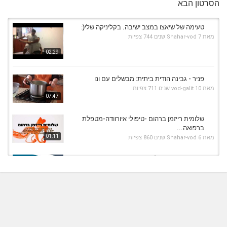
הסרטון הבא
טעימה של שיאצו במצב ישיבה. בקליניקה שלי(:
מאת
7 שנים
Shahar-vod
744 צפיות
02:29
פניר - גבינה הודית ביתית: מבשלים עם ונו
מאת
10 שנים
vod-galit
711 צפיות
07:47
שלומית רייזמן ברהום -טיפולי איורוודה-מטפלת
ברפואה...
01:11
מאת
6 שנים
Shahar-vod
860 צפיות
מה עושים כשסובלים מכאבים אחרי ישיבה?
מאת
1 חודש
admin
90 צפיות
02:05
פיזיותרפיה 75 - ישיבה נכונה מול מחשב
(ארגונומיה)
מאת
7 שנים
Shahar-vod
713 צפיות
01:05