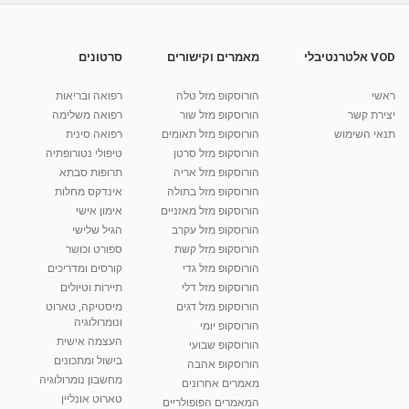
יוגה: ישיבה הודית
מאת
10 שנים
vod-galit
545 צפיות
11:52
VOD אלטרנטיבלי
מאמרים וקישורים
סרטונים
בייבי יוגה בפראנה יוגה - יוגה בדרך שלך
ראשי
הורוסקופ מזל טלה
רפואה ובריאות
מאת
10 שנים
vod-galit
790 צפיות
יצירת קשר
הורוסקופ מזל שור
רפואה משלימה
04:36
תנאי השימוש
הורוסקופ מזל תאומים
רפואה סינית
הורוסקופ מזל סרטן
טיפולי נטורופתיה
קרין גורן - העוגה המתגלצ’ת ללא קמח
הורוסקופ מזל אריה
תרופות סבתא
מאת
7 שנים
Shahar-vod
38.5k צפיות
הורוסקופ מזל בתולה
אינדקס מחלות
הורוסקופ מזל מאזניים
10:17
אימון אישי
הורוסקופ מזל עקרב
הגיל שלישי
יוסי שר - מתמחה בשיטת אלכסנדר וטאי צ'י
הורוסקופ מזל קשת
ספורט וכושר
ברחובות ובקיבוץ נען
הורוסקופ מזל גדי
קורסים ומדריכים
מאת
7 שנים
Shahar-vod
2,738 צפיות
01:37
הורוסקופ מזל דלי
תיירות וטיולים
הורוסקופ מזל דגים
מיסטיקה, טארוט
רנה רז-גילו -טיפול אנרגטי ויעוץ רוחני - נומרולוגית
ונומרולוגיה
בגבעת שמואל
הורוסקופ יומי
01:46
העצמה אישית
מאת
5 שנים
Shahar-vod
2,315 צפיות
הורוסקופ שבועי
בישול ומתכונים
הורוסקופ אהבה
מחשבון נומרולוגיה
סודות בתאריך הלידה, משמעות חודש הלידה -
מאמרים אחרונים
ינואר זינה ליבשיץ נומרולוגית
טארוט אונליין
המאמרים הפופולריים