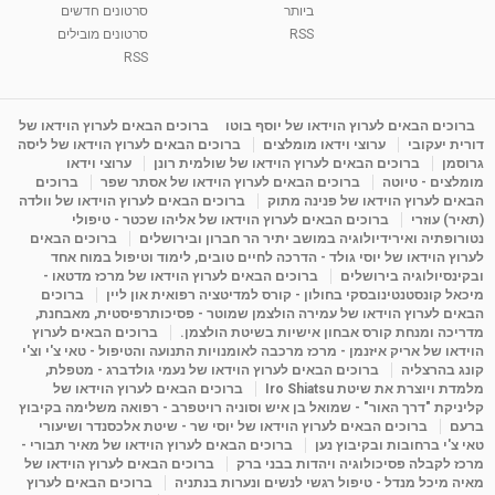
05:37
מאת
10 שנים
vod-galit
3,263 צפיות
ביותר
סרטונים חדשים
RSS
סרטונים מובילים
ליסה גרוסמן - המרכז לאימון התנהגותי - קשב
RSS
וריכוז ברעננה - הרצאת מבוא: אימון להצלחה של...
1:31:05
מאת
4 שנים
Shahar-vod
1,736 צפיות
ברוכים הבאים לערוץ הוידאו של יוסף בוטו
ברוכים הבאים לערוץ הוידאו של
מדיטציה בדמיון מודרך - היכרות עם האני הפנימי
דורית יעקובי
ערוצי וידאו מומלצים
ברוכים הבאים לערוץ הוידאו של ליסה
מאת
11 שנים
admin
3,650 צפיות
גרוסמן
ברוכים הבאים לערוץ הוידאו של שולמית רונן
ערוצי וידאו
09:12
מומלצים - טיוטה
ברוכים הבאים לערוץ הוידאו של אסתר שפר
ברוכים
הבאים לערוץ הוידאו של פנינה מתוק
ברוכים הבאים לערוץ הוידאו של וולדה
(תאיר) עוזרי
ברוכים הבאים לערוץ הוידאו של אליהו שכטר - טיפולי
פנינה מתוק - מרכז "נתיב הלב" בהרצליה-
נטורופתיה ואירידיולוגיה במושב יתיר הר חברון ובירושלים
ברוכים הבאים
מדיטציה-התחדשות
לערוץ הוידאו של יוסי גולד - הדרכה לחיים טובים, לימוד וטיפול במוח אחד
15:49
מאת
6 שנים
Shahar-vod
2,146 צפיות
ובקינסיולוגיה בירושלים
ברוכים הבאים לערוץ הוידאו של מרכז מדטאו -
מיכאל קונסטנטינובסקי בחולון - קורס למדיטציה רפואית און ליין
ברוכים
הבאים לערוץ הוידאו של עמירה הולצמן שמוטר - פסיכותרפיסטית, מאבחנת,
מדריכה ומנחת קורס אבחון אישיות בשיטת הולצמן.
ברוכים הבאים לערוץ
הוידאו של אריק איזנמן - מרכז מרכבה לאומנויות התנועה והטיפול - טאי צ'י וצ'י
קונג בהרצליה
ברוכים הבאים לערוץ הוידאו של נעמי גולדברג - מטפלת,
מלמדת ויוצרת את שיטת Iro Shiatsu
ברוכים הבאים לערוץ הוידאו של
קליניקת "דרך האור" - שמואל בן איש וסוניה רויטפרב - רפואה משלימה בקיבוץ
ברעם
ברוכים הבאים לערוץ הוידאו של יוסי שר - שיטת אלכסנדר ושיעורי
טאי צ'י ברחובות ובקיבוץ נען
ברוכים הבאים לערוץ הוידאו של מאיר תבורי -
מרכז לקבלה פסיכולוגיה ויהדות בבני ברק
ברוכים הבאים לערוץ הוידאו של
מאיה מיכל מנדל - טיפול רגשי לנשים ונערות בנתניה
ברוכים הבאים לערוץ