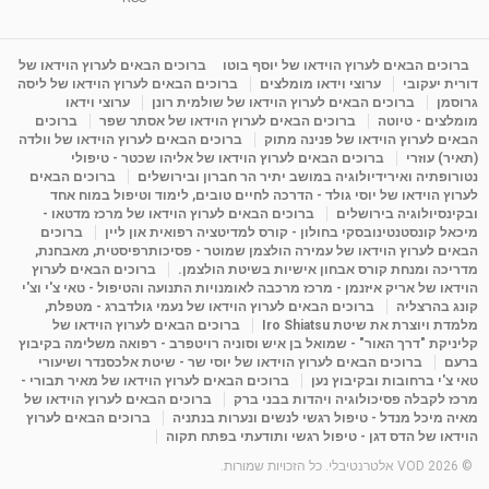
1:31:05
מאת
4 שנים
Shahar-vod
1,736 צפיות
מדיטציה בדמיון מודרך - היכרות עם האני הפנימי
ברוכים הבאים לערוץ הוידאו של יוסף בוטו
ברוכים הבאים לערוץ הוידאו של
דורית יעקובי
ערוצי וידאו מומלצים
ברוכים הבאים לערוץ הוידאו של ליסה
מאת
11 שנים
admin
3,649 צפיות
09:12
גרוסמן
ברוכים הבאים לערוץ הוידאו של שולמית רונן
ערוצי וידאו
מומלצים - טיוטה
ברוכים הבאים לערוץ הוידאו של אסתר שפר
ברוכים
הבאים לערוץ הוידאו של פנינה מתוק
ברוכים הבאים לערוץ הוידאו של וולדה
פנינה מתוק - מרכז "נתיב הלב" בהרצליה-
(תאיר) עוזרי
ברוכים הבאים לערוץ הוידאו של אליהו שכטר - טיפולי
מדיטציה-התחדשות
נטורופתיה ואירידיולוגיה במושב יתיר הר חברון ובירושלים
ברוכים הבאים
15:49
מאת
6 שנים
Shahar-vod
2,146 צפיות
לערוץ הוידאו של יוסי גולד - הדרכה לחיים טובים, לימוד וטיפול במוח אחד
ובקינסיולוגיה בירושלים
ברוכים הבאים לערוץ הוידאו של מרכז מדטאו -
מיכאל קונסטנטינובסקי בחולון - קורס למדיטציה רפואית און ליין
ברוכים
הבאים לערוץ הוידאו של עמירה הולצמן שמוטר - פסיכותרפיסטית, מאבחנת,
מדריכה ומנחת קורס אבחון אישיות בשיטת הולצמן.
ברוכים הבאים לערוץ
הוידאו של אריק איזנמן - מרכז מרכבה לאומנויות התנועה והטיפול - טאי צ'י וצ'י
קונג בהרצליה
ברוכים הבאים לערוץ הוידאו של נעמי גולדברג - מטפלת,
מלמדת ויוצרת את שיטת Iro Shiatsu
ברוכים הבאים לערוץ הוידאו של
קליניקת "דרך האור" - שמואל בן איש וסוניה רויטפרב - רפואה משלימה בקיבוץ
ברעם
ברוכים הבאים לערוץ הוידאו של יוסי שר - שיטת אלכסנדר ושיעורי
טאי צ'י ברחובות ובקיבוץ נען
ברוכים הבאים לערוץ הוידאו של מאיר תבורי -
מרכז לקבלה פסיכולוגיה ויהדות בבני ברק
ברוכים הבאים לערוץ הוידאו של
מאיה מיכל מנדל - טיפול רגשי לנשים ונערות בנתניה
ברוכים הבאים לערוץ
הוידאו של הדס דגן - טיפול רגשי ותודעתי בפתח תקוה
© 2026 VOD אלטרנטיבלי. כל הזכויות שמורות.