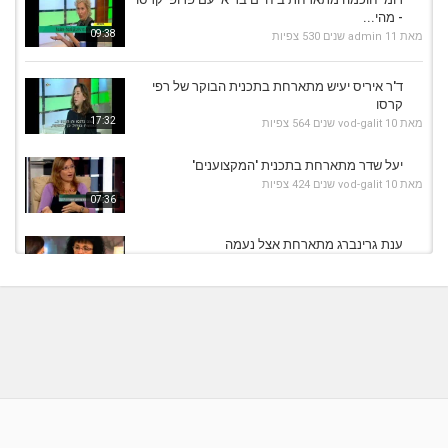
- מהי...
09:38
מאת
11 שנים
admin
530 צפיות
ד'ר איריס יעיש מתארחת בתכנית הבוקר של רפי
קרסו
17:32
מאת
10 שנים
vod-galit
564 צפיות
יעל שדר מתארחת בתכנית 'המקצוענים'
מאת
10 שנים
vod-galit
424 צפיות
07:36
ענת גרינברג מתארחת אצל נעמה
מאת
9 שנים
vod-galit
627 צפיות
06:57
ד'ר לילי היערי מתארחת אצל רפי קרסו
מאת
10 שנים
vod-galit
514 צפיות
06:47
איריס נאור מתארחת אצל רפי קרסו על טיפולי
פוריות
08:20
מאת
11 שנים
admin
473 צפיות