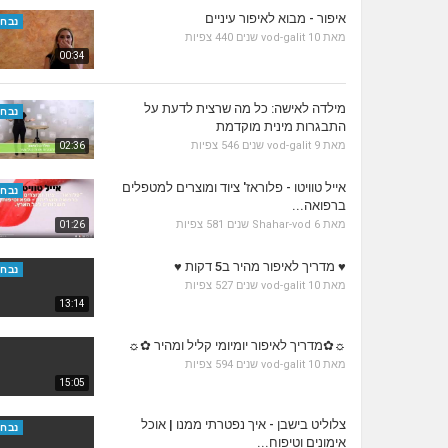
איפור - מבוא לאיפור עיניים
נבחר
מאת
10 שנים
vod-galit
440 צפיות
00:34
מילדה לאישה: כל מה שרצית לדעת על
נבחר
התבגרות מינית מוקדמת
מאת
9 שנים
vod-galit
546 צפיות
02:36
אייל טוויטו - פלוראז' ציוד ומוצרים למטפלים
נבחר
ברפואה...
מאת
6 שנים
Shahar-vod
581 צפיות
01:26
♥ מדריך לאיפור מהיר ב5 דקות ♥
נבחר
מאת
10 שנים
vod-galit
527 צפיות
13:14
☼✿מדריך לאיפור יומיומי קליל ומהיר ✿☼
מאת
10 שנים
vod-galit
594 צפיות
15:05
צלוליט בישבן - איך נפטרתי ממנו | אוכל
נבחר
אימונים וטיפוח...