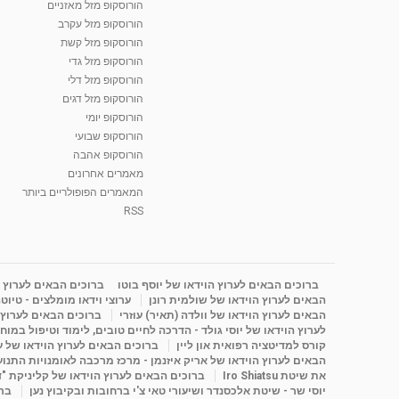
הורוסקופ מזל מאזניים
הורוסקופ מזל עקרב
הורוסקופ מזל קשת
הורוסקופ מזל גדי
הורוסקופ מזל דלי
הורוסקופ מזל דגים
הורוסקופ יומי
הורוסקופ שבועי
הורוסקופ אהבה
מאמרים אחרונים
המאמרים הפופולריים ביותר
RSS
ברוכים הבאים לערוץ הוידאו של יוסף בוטו
ברוכים הבאים לערוץ ה
הבאים לערוץ הוידאו של שולמית רונן
ערוצי וידאו מומלצים - טיוט
הבאים לערוץ הוידאו של וולדה (תאיר) עוזרי
ברוכים הבאים לערוץ ה
לערוץ הוידאו של יוסי גולד - הדרכה לחיים טובים, לימוד וטיפול במוח
קורס למדיטציה רפואית און ליין
ברוכים הבאים לערוץ הוידאו של 
הבאים לערוץ הוידאו של אריק איזנמן - מרכז מרכבה לאומנויות התנועה 
את שיטת Iro Shiatsu
ברוכים הבאים לערוץ הוידאו של קליניקת "
יוסי שר - שיטת אלכסנדר ושיעורי טאי צ'י ברחובות ובקיבוץ נען
ברו