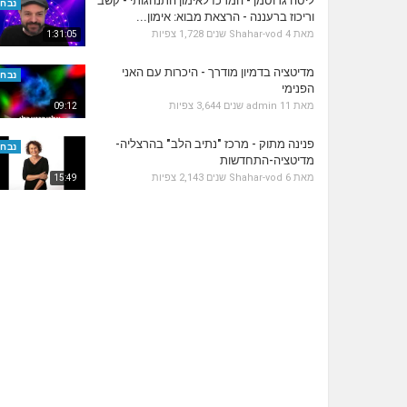
ליסה גרוסמן - המרכז לאימון התנהגותי - קשב
נבחר
וריכוז ברעננה - הרצאת מבוא: אימון...
מאת
4 שנים
Shahar-vod
1,728 צפיות
1:31:05
מדיטציה בדמיון מודרך - היכרות עם האני
נבחר
הפנימי
מאת
11 שנים
admin
3,644 צפיות
09:12
פנינה מתוק - מרכז "נתיב הלב" בהרצליה-
נבחר
מדיטציה-התחדשות
מאת
6 שנים
Shahar-vod
2,143 צפיות
15:49