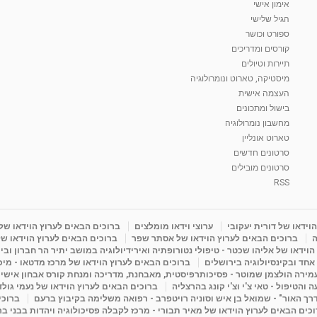
אימון אישי
הגיל שלישי
ספורט וכושר
קורסים ומדריכים
תיירות וטיולים
מיסטיקה, טארוט ונומרולוגיה
העצמה אישית
בישול ומתכונים
מחשבון נומרולוגיה
טארוט אונליין
סרטונים חדשים
סרטונים מובילים
RSS
וידאו של דורית יעקובי
ערוצי וידאו מומלצים
ברוכים הבאים לערוץ הוידאו של
ה
ברוכים הבאים לערוץ הוידאו של אסתר שפר
ברוכים הבאים לערוץ הוידאו של
וידאו של אליהו שכטר - טיפולי נטורופתיה ואירידיולוגיה במושב יתיר הר חברון ובי
 אחד ובקינסיולוגיה בירושלים
ברוכים הבאים לערוץ הוידאו של מרכז מדטאו - מיכא
עמירה הולצמן שמוטר - פסיכותרפיסטית, מאבחנת, מדריכה ומנחת קורס אבחון אישי
והטיפול - טאי צ'י וצ'י קונג בהרצליה
ברוכים הבאים לערוץ הוידאו של נעמי גול
דרך האור" - שמואל בן איש וסוניה רויטפרב - רפואה משלימה בקיבוץ ברעם
ברוכי
כים הבאים לערוץ הוידאו של מאיר תבורי - מרכז לקבלה פסיכולוגיה ויהדות בבני ב