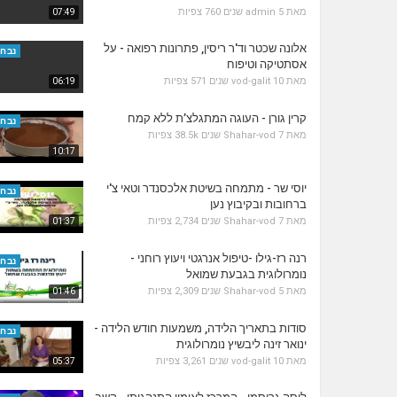
מאת
5 שנים
admin
760 צפיות
07:49
אלונה שכטר וד'ר ריסין, פתרונות רפואה - על
נבחר
אסתטיקה וטיפוח
מאת
10 שנים
vod-galit
571 צפיות
06:19
קרין גורן - העוגה המתגלצ’ת ללא קמח
נבחר
מאת
7 שנים
Shahar-vod
38.5k צפיות
10:17
יוסי שר - מתמחה בשיטת אלכסנדר וטאי צ'י
נבחר
ברחובות ובקיבוץ נען
מאת
7 שנים
Shahar-vod
2,734 צפיות
01:37
רנה רז-גילו -טיפול אנרגטי ויעוץ רוחני -
נבחר
נומרולוגית בגבעת שמואל
מאת
5 שנים
Shahar-vod
2,309 צפיות
01:46
סודות בתאריך הלידה, משמעות חודש הלידה -
נבחר
ינואר זינה ליבשיץ נומרולוגית
מאת
10 שנים
vod-galit
3,261 צפיות
05:37