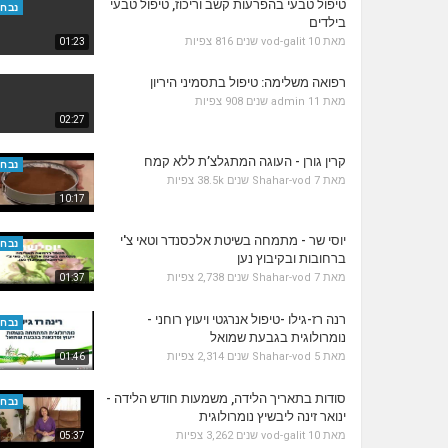
טיפול טבעי בהפרעות קשב וריכוז, טיפול טבעי
נבחר
בילדים
מאת
10 שנים
vod-galit
816 צפיות
01:23
רפואה משלימה: טיפול בתסמיני היריון
מאת
11 שנים
admin
908 צפיות
02:27
קרין גורן - העוגה המתגלצ’ת ללא קמח
נבחר
מאת
7 שנים
Shahar-vod
38.5k צפיות
10:17
יוסי שר - מתמחה בשיטת אלכסנדר וטאי צ'י
נבחר
ברחובות ובקיבוץ נען
מאת
7 שנים
Shahar-vod
2,738 צפיות
01:37
רנה רז-גילו -טיפול אנרגטי ויעוץ רוחני -
נבחר
נומרולוגית בגבעת שמואל
מאת
5 שנים
Shahar-vod
2,314 צפיות
01:46
סודות בתאריך הלידה, משמעות חודש הלידה -
נבחר
ינואר זינה ליבשיץ נומרולוגית
מאת
10 שנים
vod-galit
3,262 צפיות
05:37