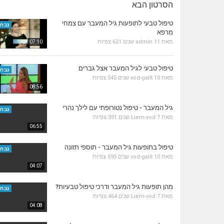
הסרטון הבא
טיפול טבעי לתופעות גיל המעבר עם צמחי
נבחר
מרפא
מאת
11 שנים
admin
621 צפיות
07:10
טיפול טבעי לגיל המעבר אצל גברים
נבחר
מאת
10 שנים
vod-galit
545 צפיות
08:56
גיל המעבר - טיפול נטורופתי עם לילך נהרי
נבחר
מאת
7 שנים
Liem-vod
391 צפיות
06:55
טיפול בתופעות גיל המעבר - תוספי תזונה
נבחר
מאת
10 שנים
vod-galit
595 צפיות
04:07
מהן תופעות גיל המעבר ודרכי טיפול טבעיות?
נבחר
מאת
7 שנים
Liem-vod
464 צפיות
04:08