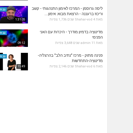
ליסה גרוסמן - המרכז לאימון התנהגותי - קשב
נבחר
וריכוז ברעננה - הרצאת מבוא: אימון...
מאת
4 שנים
Shahar-vod
1,736 צפיות
1:31:05
מדיטציה בדמיון מודרך - היכרות עם האני
נבחר
הפנימי
מאת
11 שנים
admin
3,648 צפיות
09:12
פנינה מתוק - מרכז "נתיב הלב" בהרצליה-
נבחר
מדיטציה-התחדשות
מאת
6 שנים
Shahar-vod
2,146 צפיות
15:49