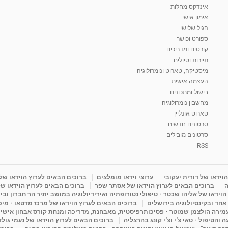
אינדקס מחלות
אימון אישי
הגיל שלישי
ספורט וכושר
קורסים ומדריכים
תיירות וטיולים
מיסטיקה, טארוט ונומרולוגיה
העצמה אישית
בישול ומתכונים
מחשבון נומרולוגיה
טארוט אונליין
סרטונים חדשים
סרטונים מובילים
RSS
וידאו של דורית יעקובי
ערוצי וידאו מומלצים
ברוכים הבאים לערוץ הוידאו של
ה
ברוכים הבאים לערוץ הוידאו של אסתר שפר
ברוכים הבאים לערוץ הוידאו של
וידאו של אליהו שכטר - טיפולי נטורופתיה ואירידיולוגיה במושב יתיר הר חברון ובי
 אחד ובקינסיולוגיה בירושלים
ברוכים הבאים לערוץ הוידאו של מרכז מדטאו - מיכא
עמירה הולצמן שמוטר - פסיכותרפיסטית, מאבחנת, מדריכה ומנחת קורס אבחון אישי
והטיפול - טאי צ'י וצ'י קונג בהרצליה
ברוכים הבאים לערוץ הוידאו של נעמי גול