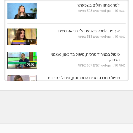
למה אנחנו חולים בשפעת?
מאת
10 שנים
vod-galit
503 צפיות
02:35
איך ניתן לטפל בשפעת ע"י רפואה סינית
מאת
10 שנים
vod-galit
513 צפיות
05:48
טיפול במניה דיפרסיה, טיפול בדיכאון, מנגנוני
הצחוק...
08:05
מאת
10 שנים
vod-galit
667 צפיות
טיפול בחרדה מבית הספר והגן, טיפול בחרדות
ילדים והורים
05:55
מאת
11 שנים
admin
706 צפיות
טיפול טבעי בשפעת והצטננות
מאת
7 שנים
Liem-vod
731 צפיות
04:45
טיפול בשפעת - איך להכין תרופה לשפעת מהר
וטבעי