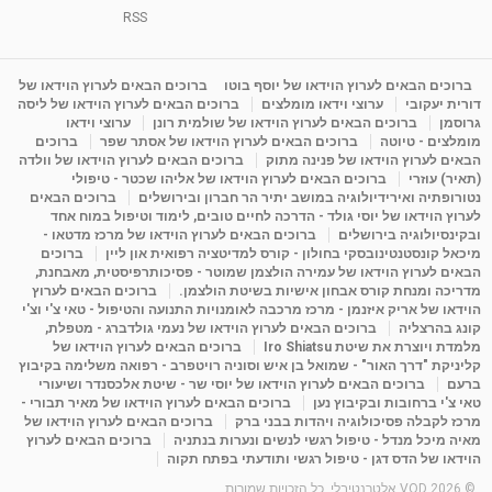
וריכוז ברעננה - הרצאת מבוא: אימון להצלחה של...
RSS
1:31:05
מאת
4 שנים
Shahar-vod
1,736 צפיות
מדיטציה בדמיון מודרך - היכרות עם האני הפנימי
ברוכים הבאים לערוץ הוידאו של יוסף בוטו
ברוכים הבאים לערוץ הוידאו של
דורית יעקובי
ערוצי וידאו מומלצים
ברוכים הבאים לערוץ הוידאו של ליסה
מאת
11 שנים
admin
3,648 צפיות
09:12
גרוסמן
ברוכים הבאים לערוץ הוידאו של שולמית רונן
ערוצי וידאו
מומלצים - טיוטה
ברוכים הבאים לערוץ הוידאו של אסתר שפר
ברוכים
הבאים לערוץ הוידאו של פנינה מתוק
ברוכים הבאים לערוץ הוידאו של וולדה
פנינה מתוק - מרכז "נתיב הלב" בהרצליה-
(תאיר) עוזרי
ברוכים הבאים לערוץ הוידאו של אליהו שכטר - טיפולי
מדיטציה-התחדשות
נטורופתיה ואירידיולוגיה במושב יתיר הר חברון ובירושלים
ברוכים הבאים
15:49
מאת
6 שנים
Shahar-vod
2,146 צפיות
לערוץ הוידאו של יוסי גולד - הדרכה לחיים טובים, לימוד וטיפול במוח אחד
ובקינסיולוגיה בירושלים
ברוכים הבאים לערוץ הוידאו של מרכז מדטאו -
מיכאל קונסטנטינובסקי בחולון - קורס למדיטציה רפואית און ליין
ברוכים
הבאים לערוץ הוידאו של עמירה הולצמן שמוטר - פסיכותרפיסטית, מאבחנת,
מדריכה ומנחת קורס אבחון אישיות בשיטת הולצמן.
ברוכים הבאים לערוץ
הוידאו של אריק איזנמן - מרכז מרכבה לאומנויות התנועה והטיפול - טאי צ'י וצ'י
קונג בהרצליה
ברוכים הבאים לערוץ הוידאו של נעמי גולדברג - מטפלת,
מלמדת ויוצרת את שיטת Iro Shiatsu
ברוכים הבאים לערוץ הוידאו של
קליניקת "דרך האור" - שמואל בן איש וסוניה רויטפרב - רפואה משלימה בקיבוץ
ברעם
ברוכים הבאים לערוץ הוידאו של יוסי שר - שיטת אלכסנדר ושיעורי
טאי צ'י ברחובות ובקיבוץ נען
ברוכים הבאים לערוץ הוידאו של מאיר תבורי -
מרכז לקבלה פסיכולוגיה ויהדות בבני ברק
ברוכים הבאים לערוץ הוידאו של
מאיה מיכל מנדל - טיפול רגשי לנשים ונערות בנתניה
ברוכים הבאים לערוץ
הוידאו של הדס דגן - טיפול רגשי ותודעתי בפתח תקוה
© 2026 VOD אלטרנטיבלי. כל הזכויות שמורות.