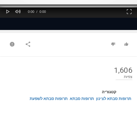
ss
Loaded
: 0%
0%
Play
Mute
Fullscreen
Current
Duration
0:00
/
0:00
Time
Time
1,606
צפיות
קטגוריה
תרופות סבתא לצינון
תרופות סבתא
תרופות סבתא לשפעת