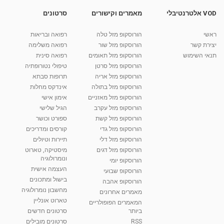
03:34
מאת
10 שנים
vod-galit
1,657 צפיות
VOD אלטרנטיבלי
מאמרים וקישורים
סרטונים
טיפול ביתי בשפעת
ראשי
הורוסקופ מזל טלה
רפואה ובריאות
מאת
10 שנים
vod-galit
896 צפיות
05:13
יצירת קשר
הורוסקופ מזל שור
רפואה משלימה
תנאי השימוש
הורוסקופ מזל תאומים
רפואה סינית
קרין גורן - העוגה המתגלצ’ת ללא קמח
הורוסקופ מזל סרטן
טיפולי נטורופתיה
מאת
7 שנים
Shahar-vod
38.5k צפיות
הורוסקופ מזל אריה
תרופות סבתא
הורוסקופ מזל בתולה
אינדקס מחלות
10:17
הורוסקופ מזל מאזניים
אימון אישי
יוסי שר - מתמחה בשיטת אלכסנדר וטאי צ'י
הורוסקופ מזל עקרב
הגיל שלישי
ברחובות ובקיבוץ נען
הורוסקופ מזל קשת
ספורט וכושר
מאת
7 שנים
Shahar-vod
2,738 צפיות
הורוסקופ מזל גדי
קורסים ומדריכים
01:37
הורוסקופ מזל דלי
תיירות וטיולים
רנה רז-גילו -טיפול אנרגטי ויעוץ רוחני - נומרולוגית
הורוסקופ מזל דגים
מיסטיקה, טארוט
בגבעת שמואל
ונומרולוגיה
הורוסקופ יומי
01:46
מאת
5 שנים
Shahar-vod
2,314 צפיות
העצמה אישית
הורוסקופ שבועי
בישול ומתכונים
הורוסקופ אהבה
סודות בתאריך הלידה, משמעות חודש הלידה -
מחשבון נומרולוגיה
ינואר זינה ליבשיץ נומרולוגית
מאמרים אחרונים
טארוט אונליין
05:37
מאת
10 שנים
vod-galit
3,263 צפיות
המאמרים הפופולריים
ביותר
סרטונים חדשים
RSS
סרטונים מובילים
ליסה גרוסמן - המרכז לאימון התנהגותי - קשב