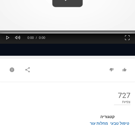
ss
Loaded
: 0%
0%
Play
Mute
Fullscreen
Current
Duration
0:00
/
0:00
Time
Time
727
צפיות
קטגוריה
טיפול טבעי
מחלות עור