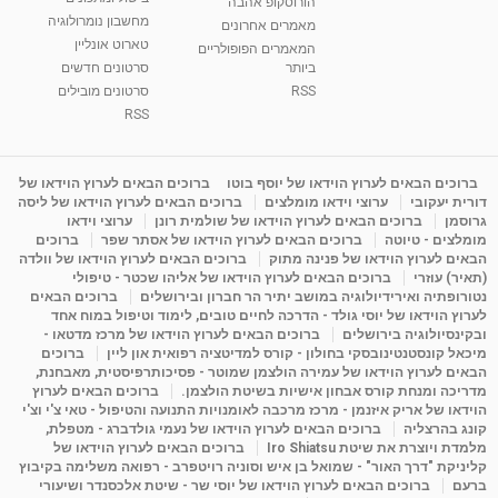
הורוסקופ אהבה
סודות בתאריך הלידה, משמעות חודש הלידה -
מחשבון נומרולוגיה
ינואר זינה ליבשיץ נומרולוגית
מאמרים אחרונים
טארוט אונליין
05:37
מאת
10 שנים
vod-galit
3,263 צפיות
המאמרים הפופולריים
ביותר
סרטונים חדשים
RSS
סרטונים מובילים
ליסה גרוסמן - המרכז לאימון התנהגותי - קשב
וריכוז ברעננה - הרצאת מבוא: אימון להצלחה של...
RSS
1:31:05
מאת
4 שנים
Shahar-vod
1,736 צפיות
מדיטציה בדמיון מודרך - היכרות עם האני הפנימי
ברוכים הבאים לערוץ הוידאו של יוסף בוטו
ברוכים הבאים לערוץ הוידאו של
דורית יעקובי
ערוצי וידאו מומלצים
ברוכים הבאים לערוץ הוידאו של ליסה
מאת
11 שנים
admin
3,649 צפיות
09:12
גרוסמן
ברוכים הבאים לערוץ הוידאו של שולמית רונן
ערוצי וידאו
מומלצים - טיוטה
ברוכים הבאים לערוץ הוידאו של אסתר שפר
ברוכים
הבאים לערוץ הוידאו של פנינה מתוק
ברוכים הבאים לערוץ הוידאו של וולדה
פנינה מתוק - מרכז "נתיב הלב" בהרצליה-
(תאיר) עוזרי
ברוכים הבאים לערוץ הוידאו של אליהו שכטר - טיפולי
מדיטציה-התחדשות
נטורופתיה ואירידיולוגיה במושב יתיר הר חברון ובירושלים
ברוכים הבאים
15:49
מאת
6 שנים
Shahar-vod
2,146 צפיות
לערוץ הוידאו של יוסי גולד - הדרכה לחיים טובים, לימוד וטיפול במוח אחד
ובקינסיולוגיה בירושלים
ברוכים הבאים לערוץ הוידאו של מרכז מדטאו -
מיכאל קונסטנטינובסקי בחולון - קורס למדיטציה רפואית און ליין
ברוכים
הבאים לערוץ הוידאו של עמירה הולצמן שמוטר - פסיכותרפיסטית, מאבחנת,
מדריכה ומנחת קורס אבחון אישיות בשיטת הולצמן.
ברוכים הבאים לערוץ
הוידאו של אריק איזנמן - מרכז מרכבה לאומנויות התנועה והטיפול - טאי צ'י וצ'י
קונג בהרצליה
ברוכים הבאים לערוץ הוידאו של נעמי גולדברג - מטפלת,
מלמדת ויוצרת את שיטת Iro Shiatsu
ברוכים הבאים לערוץ הוידאו של
קליניקת "דרך האור" - שמואל בן איש וסוניה רויטפרב - רפואה משלימה בקיבוץ
ברעם
ברוכים הבאים לערוץ הוידאו של יוסי שר - שיטת אלכסנדר ושיעורי