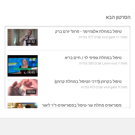
הסרטון הבא
טיפול במחלת אלצהיימר - פרופ' יורם ברק
מאת
11 שנים
vod-galit
577 צפיות
04:32
טיפול במחלת גופיפי לוי / חיים בריא
מאת
7 שנים
Liem-vod
505 צפיות
14:45
טיפול בקרוהן (דרכי הטיפול במחלת קרוהן)
מאת
9 שנים
vod-galit
473 צפיות
03:56
פסוריאזיס מחלת עור-טיפול בפסוריאזיס-ד'ר ליאור
מאת
10 שנים
vod-galit
518 צפיות
04:05
פסוריאזיס מחלת עור-אבחון חדשני, טיפול וריפוי-ד
מאת
10 שנים
vod-galit
605 צפיות