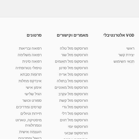
04:16
פסוריאזיס דרכי טיפול בספחת העור
מאת
10 שנים
vod-galit
589 צפיות
02:32
VOD אלטרנטיבלי
מאמרים וקישורים
סרטונים
נועה שגיא הומאופתית - טיפול במחלת ריאות
כרונית...
ראשי
הורוסקופ מזל טלה
רפואה ובריאות
01:19
מאת
9 שנים
vod-galit
576 צפיות
יצירת קשר
הורוסקופ מזל שור
רפואה משלימה
תנאי השימוש
הורוסקופ מזל תאומים
רפואה סינית
קרין גורן - העוגה המתגלצ’ת ללא קמח
הורוסקופ מזל סרטן
טיפולי נטורופתיה
מאת
7 שנים
Shahar-vod
38.5k צפיות
הורוסקופ מזל אריה
תרופות סבתא
הורוסקופ מזל בתולה
אינדקס מחלות
10:17
הורוסקופ מזל מאזניים
אימון אישי
יוסי שר - מתמחה בשיטת אלכסנדר וטאי צ'י
הורוסקופ מזל עקרב
הגיל שלישי
ברחובות ובקיבוץ נען
הורוסקופ מזל קשת
ספורט וכושר
מאת
7 שנים
Shahar-vod
2,738 צפיות
הורוסקופ מזל גדי
קורסים ומדריכים
01:37
הורוסקופ מזל דלי
תיירות וטיולים
רנה רז-גילו -טיפול אנרגטי ויעוץ רוחני - נומרולוגית
הורוסקופ מזל דגים
מיסטיקה, טארוט
בגבעת שמואל
ונומרולוגיה
הורוסקופ יומי
01:46
מאת
5 שנים
Shahar-vod
2,314 צפיות
העצמה אישית
הורוסקופ שבועי
בישול ומתכונים