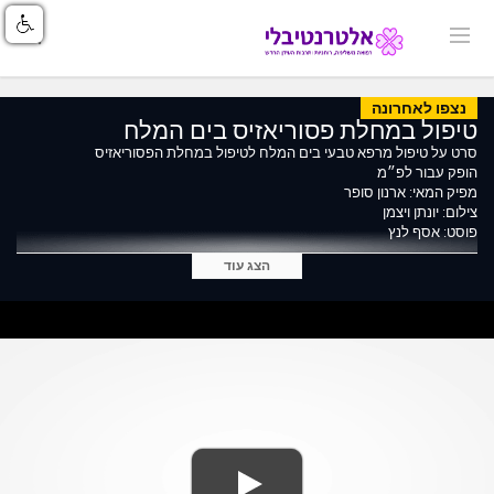
נצפו לאחרונה
טיפול במחלת פסוריאזיס בים המלח
סרט על טיפול מרפא טבעי בים המלח לטיפול במחלת הפסוריאזיס
הופק עבור לפ״מ
מפיק המאי: ארנון סופר
צילום: יונתן ויצמן
פוסט: אסף לנץ
הצג עוד
Asaf Lentz
Post Production Workshop
for Video Editing , After Effects & Design
Tel: 0524808327
Mail: Asaflentz@gmail.com