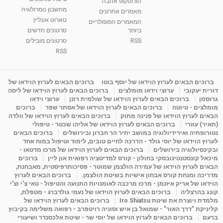
הורוסקופ אהבה
סודות בתאריך הלידה, משמעות חודש הלידה -
מחשבון נומרולוגיה
ינואר זינה ליבשיץ נומרולוגית
מאמרים אחרונים
טארוט אונליין
05:37
מאת
10 שנים
vod-galit
3,263 צפיות
המאמרים הפופולריים
ביותר
סרטונים חדשים
RSS
סרטונים מובילים
ליסה גרוסמן - המרכז לאימון התנהגותי - קשב
וריכוז ברעננה - הרצאת מבוא: אימון להצלחה של...
RSS
1:31:05
מאת
4 שנים
Shahar-vod
1,737 צפיות
מדיטציה בדמיון מודרך - היכרות עם האני הפנימי
ברוכים הבאים לערוץ הוידאו של יוסף בוטו
ברוכים הבאים לערוץ הוידאו של
דורית יעקובי
ערוצי וידאו מומלצים
ברוכים הבאים לערוץ הוידאו של ליסה
מאת
11 שנים
admin
3,650 צפיות
09:12
גרוסמן
ברוכים הבאים לערוץ הוידאו של שולמית רונן
ערוצי וידאו
מומלצים - טיוטה
ברוכים הבאים לערוץ הוידאו של אסתר שפר
ברוכים
הבאים לערוץ הוידאו של פנינה מתוק
ברוכים הבאים לערוץ הוידאו של וולדה
פנינה מתוק - מרכז "נתיב הלב" בהרצליה-
(תאיר) עוזרי
ברוכים הבאים לערוץ הוידאו של אליהו שכטר - טיפולי
מדיטציה-התחדשות
נטורופתיה ואירידיולוגיה במושב יתיר הר חברון ובירושלים
ברוכים הבאים
15:49
מאת
6 שנים
Shahar-vod
2,146 צפיות
לערוץ הוידאו של יוסי גולד - הדרכה לחיים טובים, לימוד וטיפול במוח אחד
ובקינסיולוגיה בירושלים
ברוכים הבאים לערוץ הוידאו של מרכז מדטאו -
מיכאל קונסטנטינובסקי בחולון - קורס למדיטציה רפואית און ליין
ברוכים
הבאים לערוץ הוידאו של עמירה הולצמן שמוטר - פסיכותרפיסטית, מאבחנת,
מדריכה ומנחת קורס אבחון אישיות בשיטת הולצמן.
ברוכים הבאים לערוץ
הוידאו של אריק איזנמן - מרכז מרכבה לאומנויות התנועה והטיפול - טאי צ'י וצ'י
קונג בהרצליה
ברוכים הבאים לערוץ הוידאו של נעמי גולדברג - מטפלת,
מלמדת ויוצרת את שיטת Iro Shiatsu
ברוכים הבאים לערוץ הוידאו של
קליניקת "דרך האור" - שמואל בן איש וסוניה רויטפרב - רפואה משלימה בקיבוץ
ברעם
ברוכים הבאים לערוץ הוידאו של יוסי שר - שיטת אלכסנדר ושיעורי