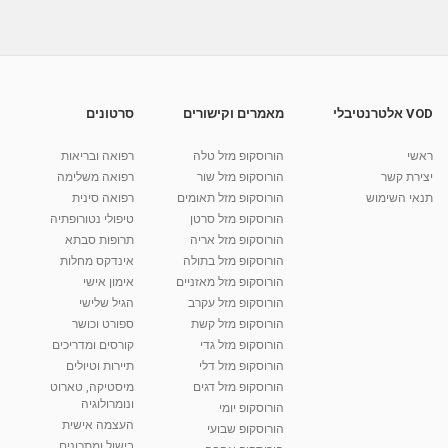
01:03
טיפול בכאבי ראש -דיקור יפני נוירולוגי
מאת
10 שנים
vod-galit
1,017 צפיות
02:07
VOD אלטרנטיבלי
מאמרים וקישורים
סרטונים
דרור וייסר - רפואה סינית דיקור סיני ועיסוי ברמת
השרון...
ראשי
הורוסקופ מזל טלה
רפואה ובריאות
01:38
מאת
5 שנים
Shahar-vod
3,964 צפיות
יצירת קשר
הורוסקופ מזל שור
רפואה משלימה
תנאי השימוש
הורוסקופ מזל תאומים
רפואה סינית
קרין גורן - העוגה המתגלצ’ת ללא קמח
הורוסקופ מזל סרטן
טיפולי נטורופתיה
מאת
7 שנים
Shahar-vod
38.5k צפיות
הורוסקופ מזל אריה
תרופות סבתא
הורוסקופ מזל בתולה
אינדקס מחלות
10:17
הורוסקופ מזל מאזניים
אימון אישי
יוסי שר - מתמחה בשיטת אלכסנדר וטאי צ'י
הורוסקופ מזל עקרב
הגיל שלישי
ברחובות ובקיבוץ נען
הורוסקופ מזל קשת
ספורט וכושר
מאת
7 שנים
Shahar-vod
2,738 צפיות
הורוסקופ מזל גדי
קורסים ומדריכים
01:37
הורוסקופ מזל דלי
תיירות וטיולים
רנה רז-גילו -טיפול אנרגטי ויעוץ רוחני - נומרולוגית
הורוסקופ מזל דגים
מיסטיקה, טארוט
בגבעת שמואל
ונומרולוגיה
הורוסקופ יומי
01:46
מאת
5 שנים
Shahar-vod
2,315 צפיות
העצמה אישית
הורוסקופ שבועי
בישול ומתכונים