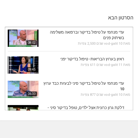
הסרטון הבא
עדי מנחמי על טיפול בדיקור וברפואה משלימה
בשיתוק פנים
08:02
מאת
10 שנים
vod-galit
2,500 צפיות
ראיון בערוץ הבריאות- טיפול בדיקור יפני
מאת
11 שנים
vod-galit
611 צפיות
09:45
עדי מנחמי על טיפול בדיקור סיני לבעיות כבד ערוץ
10
06:33
מאת
10 שנים
vod-galit
877 צפיות
דלקת גרון כרונית אצל ילדים, טופל בדיקור סיני -
Sore Throat
02:35
מאת
9 שנים
vod-galit
445 צפיות
טיפול סיני בנקודה SP6
מאת
5 שנים
admin
545 צפיות