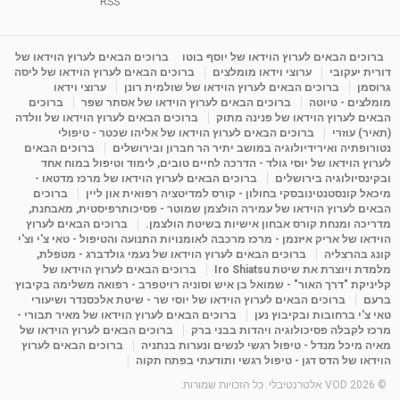
RSS
מדיטציה בדמיון מודרך - היכרות עם האני הפנימי
מאת
11 שנים
admin
3,648 צפיות
ברוכים הבאים לערוץ הוידאו של יוסף בוטו
ברוכים הבאים לערוץ הוידאו של
09:12
דורית יעקובי
ערוצי וידאו מומלצים
ברוכים הבאים לערוץ הוידאו של ליסה
גרוסמן
ברוכים הבאים לערוץ הוידאו של שולמית רונן
ערוצי וידאו
מומלצים - טיוטה
ברוכים הבאים לערוץ הוידאו של אסתר שפר
ברוכים
פנינה מתוק - מרכז "נתיב הלב" בהרצליה-
הבאים לערוץ הוידאו של פנינה מתוק
ברוכים הבאים לערוץ הוידאו של וולדה
מדיטציה-התחדשות
(תאיר) עוזרי
ברוכים הבאים לערוץ הוידאו של אליהו שכטר - טיפולי
15:49
מאת
6 שנים
Shahar-vod
2,146 צפיות
נטורופתיה ואירידיולוגיה במושב יתיר הר חברון ובירושלים
ברוכים הבאים
לערוץ הוידאו של יוסי גולד - הדרכה לחיים טובים, לימוד וטיפול במוח אחד
ובקינסיולוגיה בירושלים
ברוכים הבאים לערוץ הוידאו של מרכז מדטאו -
מיכאל קונסטנטינובסקי בחולון - קורס למדיטציה רפואית און ליין
ברוכים
הבאים לערוץ הוידאו של עמירה הולצמן שמוטר - פסיכותרפיסטית, מאבחנת,
מדריכה ומנחת קורס אבחון אישיות בשיטת הולצמן.
ברוכים הבאים לערוץ
הוידאו של אריק איזנמן - מרכז מרכבה לאומנויות התנועה והטיפול - טאי צ'י וצ'י
קונג בהרצליה
ברוכים הבאים לערוץ הוידאו של נעמי גולדברג - מטפלת,
מלמדת ויוצרת את שיטת Iro Shiatsu
ברוכים הבאים לערוץ הוידאו של
קליניקת "דרך האור" - שמואל בן איש וסוניה רויטפרב - רפואה משלימה בקיבוץ
ברעם
ברוכים הבאים לערוץ הוידאו של יוסי שר - שיטת אלכסנדר ושיעורי
טאי צ'י ברחובות ובקיבוץ נען
ברוכים הבאים לערוץ הוידאו של מאיר תבורי -
מרכז לקבלה פסיכולוגיה ויהדות בבני ברק
ברוכים הבאים לערוץ הוידאו של
מאיה מיכל מנדל - טיפול רגשי לנשים ונערות בנתניה
ברוכים הבאים לערוץ
הוידאו של הדס דגן - טיפול רגשי ותודעתי בפתח תקוה
© 2026 VOD אלטרנטיבלי. כל הזכויות שמורות.