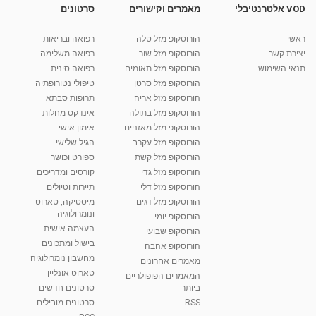
VOD אלטרנטיבלי
מאמרים וקישורים
סרטונים
טיול מאורגן לרוסיה - אשת טורס
מאת
10 שנים
vod-galit
567 צפיות
03:20
ראשי
הורוסקופ מזל טלה
רפואה ובריאות
יצירת קשר
הורוסקופ מזל שור
רפואה משלימה
קרין גורן - העוגה המתגלצ’ת ללא קמח
תנאי השימוש
הורוסקופ מזל תאומים
רפואה סינית
מאת
7 שנים
Shahar-vod
38.5k צפיות
הורוסקופ מזל סרטן
טיפולי נטורופתיה
הורוסקופ מזל אריה
תרופות סבתא
10:17
הורוסקופ מזל בתולה
אינדקס מחלות
יוסי שר - מתמחה בשיטת אלכסנדר וטאי צ'י
הורוסקופ מזל מאזניים
אימון אישי
ברחובות ובקיבוץ נען
הורוסקופ מזל עקרב
הגיל שלישי
מאת
7 שנים
Shahar-vod
2,738 צפיות
הורוסקופ מזל קשת
ספורט וכושר
01:37
הורוסקופ מזל גדי
קורסים ומדריכים
רנה רז-גילו -טיפול אנרגטי ויעוץ רוחני - נומרולוגית
הורוסקופ מזל דלי
תיירות וטיולים
בגבעת שמואל
הורוסקופ מזל דגים
מיסטיקה, טארוט
01:46
מאת
5 שנים
Shahar-vod
2,314 צפיות
ונומרולוגיה
הורוסקופ יומי
העצמה אישית
הורוסקופ שבועי
סודות בתאריך הלידה, משמעות חודש הלידה -
בישול ומתכונים
הורוסקופ אהבה
ינואר זינה ליבשיץ נומרולוגית
מחשבון נומרולוגיה
05:37
מאת
10 שנים
vod-galit
3,263 צפיות
מאמרים אחרונים
טארוט אונליין
המאמרים הפופולריים
ביותר
סרטונים חדשים
ליסה גרוסמן - המרכז לאימון התנהגותי - קשב
וריכוז ברעננה - הרצאת מבוא: אימון להצלחה של...
RSS
סרטונים מובילים
1:31:05
מאת
4 שנים
Shahar-vod
1,736 צפיות