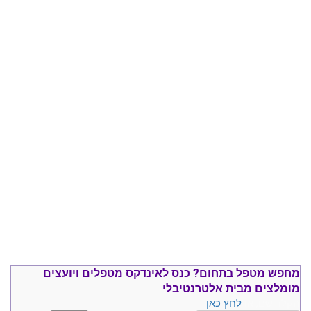
מחפש מטפל בתחום?
כנס ל
אינדקס מטפלים ויועצים
מומלצים
מבית אלטרנטיבלי
הקלד שם, או
לחץ כאן