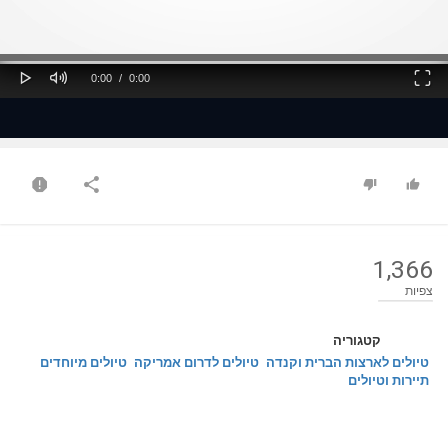
ss
Loaded
: 0%
0%
Play
Mute
Fullscreen
Current
Duration
0:00
/
0:00
Time
Time
1,366
צפיות
קטגוריה
טיולים לארצות הברית וקנדה
טיולים לדרום אמריקה
טיולים מיוחדים
תיירות וטיולים