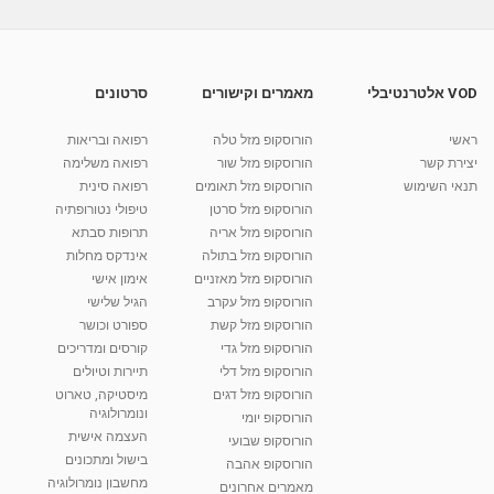
טיולים מאורגנים למרוקו
מאת
10 שנים
vod-galit
1,251 צפיות
12:27
VOD אלטרנטיבלי
מאמרים וקישורים
סרטונים
טיול לאג'ריה גאורגיה - טיולים מאורגנים אשת טורס
ראשי
הורוסקופ מזל טלה
רפואה ובריאות
מאת
10 שנים
vod-galit
533 צפיות
03:40
יצירת קשר
הורוסקופ מזל שור
רפואה משלימה
תנאי השימוש
הורוסקופ מזל תאומים
רפואה סינית
קרין גורן - העוגה המתגלצ’ת ללא קמח
הורוסקופ מזל סרטן
טיפולי נטורופתיה
מאת
7 שנים
Shahar-vod
38.5k צפיות
הורוסקופ מזל אריה
תרופות סבתא
הורוסקופ מזל בתולה
אינדקס מחלות
10:17
הורוסקופ מזל מאזניים
אימון אישי
יוסי שר - מתמחה בשיטת אלכסנדר וטאי צ'י
הורוסקופ מזל עקרב
הגיל שלישי
ברחובות ובקיבוץ נען
הורוסקופ מזל קשת
ספורט וכושר
מאת
7 שנים
Shahar-vod
2,738 צפיות
הורוסקופ מזל גדי
קורסים ומדריכים
01:37
הורוסקופ מזל דלי
תיירות וטיולים
רנה רז-גילו -טיפול אנרגטי ויעוץ רוחני - נומרולוגית
הורוסקופ מזל דגים
מיסטיקה, טארוט
בגבעת שמואל
ונומרולוגיה
הורוסקופ יומי
01:46
מאת
5 שנים
Shahar-vod
2,315 צפיות
העצמה אישית
הורוסקופ שבועי
בישול ומתכונים
הורוסקופ אהבה
סודות בתאריך הלידה, משמעות חודש הלידה -
מחשבון נומרולוגיה
ינואר זינה ליבשיץ נומרולוגית
מאמרים אחרונים