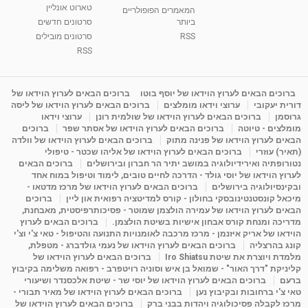
טארוט אונליין
05:37
מאת
10 שנים
vod-galit
3,264 צפיות
המאמרים הפופולריים
ביותר
סרטונים חדשים
RSS
סרטונים מובילים
ליסה גרוסמן - המרכז לאימון התנהגותי - קשב
וריכוז ברעננה - הרצאת מבוא: אימון להצלחה של...
RSS
1:31:05
מאת
4 שנים
Shahar-vod
1,737 צפיות
מדיטציה בדמיון מודרך - היכרות עם האני הפנימי
ברוכים הבאים לערוץ הוידאו של יוסף בוטו
ברוכים הבאים לערוץ הוידאו של
דורית יעקובי
ערוצי וידאו מומלצים
ברוכים הבאים לערוץ הוידאו של ליסה
מאת
11 שנים
admin
3,650 צפיות
09:12
גרוסמן
ברוכים הבאים לערוץ הוידאו של שולמית רונן
ערוצי וידאו
מומלצים - טיוטה
ברוכים הבאים לערוץ הוידאו של אסתר שפר
ברוכים
הבאים לערוץ הוידאו של פנינה מתוק
ברוכים הבאים לערוץ הוידאו של וולדה
פנינה מתוק - מרכז "נתיב הלב" בהרצליה-
(תאיר) עוזרי
ברוכים הבאים לערוץ הוידאו של אליהו שכטר - טיפולי
מדיטציה-התחדשות
נטורופתיה ואירידיולוגיה במושב יתיר הר חברון ובירושלים
ברוכים הבאים
15:49
מאת
6 שנים
Shahar-vod
2,146 צפיות
לערוץ הוידאו של יוסי גולד - הדרכה לחיים טובים, לימוד וטיפול במוח אחד
ובקינסיולוגיה בירושלים
ברוכים הבאים לערוץ הוידאו של מרכז מדטאו -
מיכאל קונסטנטינובסקי בחולון - קורס למדיטציה רפואית און ליין
ברוכים
הבאים לערוץ הוידאו של עמירה הולצמן שמוטר - פסיכותרפיסטית, מאבחנת,
מדריכה ומנחת קורס אבחון אישיות בשיטת הולצמן.
ברוכים הבאים לערוץ
הוידאו של אריק איזנמן - מרכז מרכבה לאומנויות התנועה והטיפול - טאי צ'י וצ'י
קונג בהרצליה
ברוכים הבאים לערוץ הוידאו של נעמי גולדברג - מטפלת,
מלמדת ויוצרת את שיטת Iro Shiatsu
ברוכים הבאים לערוץ הוידאו של
קליניקת "דרך האור" - שמואל בן איש וסוניה רויטפרב - רפואה משלימה בקיבוץ
ברעם
ברוכים הבאים לערוץ הוידאו של יוסי שר - שיטת אלכסנדר ושיעורי
טאי צ'י ברחובות ובקיבוץ נען
ברוכים הבאים לערוץ הוידאו של מאיר תבורי -
מרכז לקבלה פסיכולוגיה ויהדות בבני ברק
ברוכים הבאים לערוץ הוידאו של