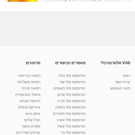
מוסמכת,...
מאת
8 שנים
Liem-vod
734 צפיות
08:06
Homeopathia A Cleaning Process הומאופתיה
לניקוי טיהור ותיקון
06:37
מאת
10 שנים
vod-galit
439 צפיות
טיפול אנרגטי - ניסוי מדהים שמוכיח איך טיפול
אנרגטי עובד
10:00
מאת
10 שנים
vod-galit
791 צפיות
VOD אלטרנטיבלי
מאמרים וקישורים
סרטונים
ניתוק כבלים אנרגטי
ראשי
הורוסקופ מזל טלה
רפואה ובריאות
מאת
8 שנים
Liem-vod
536 צפיות
יצירת קשר
הורוסקופ מזל שור
רפואה משלימה
03:43
תנאי השימוש
הורוסקופ מזל תאומים
רפואה סינית
קרין גורן - העוגה המתגלצ’ת ללא קמח
הורוסקופ מזל סרטן
טיפולי נטורופתיה
מאת
7 שנים
Shahar-vod
38.5k צפיות
הורוסקופ מזל אריה
תרופות סבתא
הורוסקופ מזל בתולה
אינדקס מחלות
10:17
הורוסקופ מזל מאזניים
אימון אישי
יוסי שר - מתמחה בשיטת אלכסנדר וטאי צ'י
הורוסקופ מזל עקרב
הגיל שלישי
ברחובות ובקיבוץ נען
הורוסקופ מזל קשת
ספורט וכושר
מאת
7 שנים
Shahar-vod
2,738 צפיות
הורוסקופ מזל גדי
קורסים ומדריכים
01:37