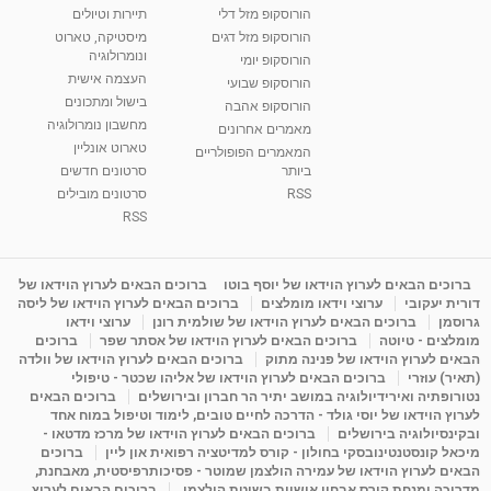
הורוסקופ מזל דלי
תיירות וטיולים
רנה רז-גילו -טיפול אנרגטי ויעוץ רוחני - נומרולוגית
הורוסקופ מזל דגים
מיסטיקה, טארוט
בגבעת שמואל
ונומרולוגיה
הורוסקופ יומי
01:46
מאת
5 שנים
Shahar-vod
2,314 צפיות
העצמה אישית
הורוסקופ שבועי
בישול ומתכונים
הורוסקופ אהבה
סודות בתאריך הלידה, משמעות חודש הלידה -
מחשבון נומרולוגיה
ינואר זינה ליבשיץ נומרולוגית
מאמרים אחרונים
טארוט אונליין
05:37
מאת
10 שנים
vod-galit
3,263 צפיות
המאמרים הפופולריים
ביותר
סרטונים חדשים
RSS
סרטונים מובילים
ליסה גרוסמן - המרכז לאימון התנהגותי - קשב
וריכוז ברעננה - הרצאת מבוא: אימון להצלחה של...
RSS
1:31:05
מאת
4 שנים
Shahar-vod
1,736 צפיות
מדיטציה בדמיון מודרך - היכרות עם האני הפנימי
ברוכים הבאים לערוץ הוידאו של יוסף בוטו
ברוכים הבאים לערוץ הוידאו של
דורית יעקובי
ערוצי וידאו מומלצים
ברוכים הבאים לערוץ הוידאו של ליסה
מאת
11 שנים
admin
3,648 צפיות
09:12
גרוסמן
ברוכים הבאים לערוץ הוידאו של שולמית רונן
ערוצי וידאו
מומלצים - טיוטה
ברוכים הבאים לערוץ הוידאו של אסתר שפר
ברוכים
הבאים לערוץ הוידאו של פנינה מתוק
ברוכים הבאים לערוץ הוידאו של וולדה
פנינה מתוק - מרכז "נתיב הלב" בהרצליה-
(תאיר) עוזרי
ברוכים הבאים לערוץ הוידאו של אליהו שכטר - טיפולי
מדיטציה-התחדשות
נטורופתיה ואירידיולוגיה במושב יתיר הר חברון ובירושלים
ברוכים הבאים
15:49
מאת
6 שנים
Shahar-vod
2,146 צפיות
לערוץ הוידאו של יוסי גולד - הדרכה לחיים טובים, לימוד וטיפול במוח אחד
ובקינסיולוגיה בירושלים
ברוכים הבאים לערוץ הוידאו של מרכז מדטאו -
מיכאל קונסטנטינובסקי בחולון - קורס למדיטציה רפואית און ליין
ברוכים
הבאים לערוץ הוידאו של עמירה הולצמן שמוטר - פסיכותרפיסטית, מאבחנת,
מדריכה ומנחת קורס אבחון אישיות בשיטת הולצמן.
ברוכים הבאים לערוץ