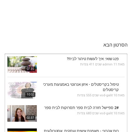
הסרטון הבא
פנג שואי: איך לעשות טיהור לבית?
מאת
11 שנים
admin
411 צפיות
07:35
טיפול בקריסטלים - איזון אנרגטי באמצעות מערכי
קריסטלים
10:02
מאת
10 שנים
vod-galit
555 צפיות
2# ספיישל חזרה לבית ספר תסרוקות לבית ספר
מאת
10 שנים
vod-galit
683 צפיות
02:37
רות אהרוני - מאמנת אישית ועסקית, אסטרולוגית