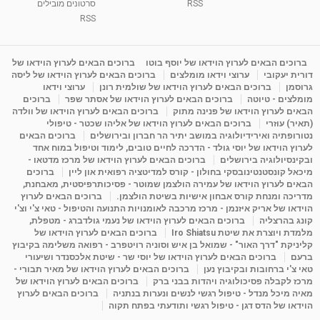
RSS
סרטונים מובילים
ליסה גרוסמן - המרכז לאימון התנהגותי - קשב
וריכוז ברעננה - הרצאת מבוא: אימון להצלחה של...
RSS
1:31:05
מאת
4 שנים
Shahar-vod
1,732 צפיות
מדיטציה בדמיון מודרך - היכרות עם האני הפנימי
ברוכים הבאים לערוץ הוידאו של יוסף בוטו
ברוכים הבאים לערוץ הוידאו של
דורית יעקובי
ערוצי וידאו מומלצים
ברוכים הבאים לערוץ הוידאו של ליסה
מאת
11 שנים
admin
3,644 צפיות
09:12
גרוסמן
ברוכים הבאים לערוץ הוידאו של שולמית רונן
ערוצי וידאו
מומלצים - טיוטה
ברוכים הבאים לערוץ הוידאו של אסתר שפר
ברוכים
הבאים לערוץ הוידאו של פנינה מתוק
ברוכים הבאים לערוץ הוידאו של וולדה
פנינה מתוק - מרכז "נתיב הלב" בהרצליה-
(תאיר) עוזרי
ברוכים הבאים לערוץ הוידאו של אליהו שכטר - טיפולי
מדיטציה-התחדשות
נטורופתיה ואירידיולוגיה במושב יתיר הר חברון ובירושלים
ברוכים הבאים
15:49
מאת
6 שנים
Shahar-vod
2,143 צפיות
לערוץ הוידאו של יוסי גולד - הדרכה לחיים טובים, לימוד וטיפול במוח אחד
ובקינסיולוגיה בירושלים
ברוכים הבאים לערוץ הוידאו של מרכז מדטאו -
מיכאל קונסטנטינובסקי בחולון - קורס למדיטציה רפואית און ליין
ברוכים
הבאים לערוץ הוידאו של עמירה הולצמן שמוטר - פסיכותרפיסטית, מאבחנת,
מדריכה ומנחת קורס אבחון אישיות בשיטת הולצמן.
ברוכים הבאים לערוץ
הוידאו של אריק איזנמן - מרכז מרכבה לאומנויות התנועה והטיפול - טאי צ'י וצ'י
קונג בהרצליה
ברוכים הבאים לערוץ הוידאו של נעמי גולדברג - מטפלת,
מלמדת ויוצרת את שיטת Iro Shiatsu
ברוכים הבאים לערוץ הוידאו של
קליניקת "דרך האור" - שמואל בן איש וסוניה רויטפרב - רפואה משלימה בקיבוץ
ברעם
ברוכים הבאים לערוץ הוידאו של יוסי שר - שיטת אלכסנדר ושיעורי
טאי צ'י ברחובות ובקיבוץ נען
ברוכים הבאים לערוץ הוידאו של מאיר תבורי -
מרכז לקבלה פסיכולוגיה ויהדות בבני ברק
ברוכים הבאים לערוץ הוידאו של
מאיה מיכל מנדל - טיפול רגשי לנשים ונערות בנתניה
ברוכים הבאים לערוץ
הוידאו של הדס דגן - טיפול רגשי ותודעתי בפתח תקוה