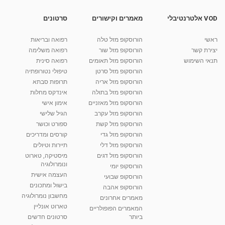
מאת
10 שנים
vod-galit
435 צפיות
04:04
VOD אלטרנטיבלי
מאמרים וקישורים
סרטונים
זילי בבריאות 10 תכנית 21 - בישול בריא: דגנים
וקטניות
ראשי
הורוסקופ מזל טלה
רפואה ובריאות
06:19
מאת
10 שנים
vod-galit
412 צפיות
יצירת קשר
הורוסקופ מזל שור
רפואה משלימה
תנאי השימוש
הורוסקופ מזל תאומים
רפואה סינית
קרין גורן - העוגה המתגלצ’ת ללא קמח
הורוסקופ מזל סרטן
טיפולי נטורופתיה
מאת
7 שנים
Shahar-vod
38.5k צפיות
הורוסקופ מזל אריה
תרופות סבתא
הורוסקופ מזל בתולה
אינדקס מחלות
10:17
הורוסקופ מזל מאזניים
אימון אישי
יוסי שר - מתמחה בשיטת אלכסנדר וטאי צ'י
הורוסקופ מזל עקרב
הגיל שלישי
ברחובות ובקיבוץ נען
הורוסקופ מזל קשת
ספורט וכושר
מאת
7 שנים
Shahar-vod
2,734 צפיות
הורוסקופ מזל גדי
קורסים ומדריכים
01:37
הורוסקופ מזל דלי
תיירות וטיולים
רנה רז-גילו -טיפול אנרגטי ויעוץ רוחני - נומרולוגית
הורוסקופ מזל דגים
מיסטיקה, טארוט
בגבעת שמואל
ונומרולוגיה
הורוסקופ יומי
01:46
מאת
5 שנים
Shahar-vod
2,309 צפיות
העצמה אישית
הורוסקופ שבועי
בישול ומתכונים
הורוסקופ אהבה
סודות בתאריך הלידה, משמעות חודש הלידה -
מחשבון נומרולוגיה
ינואר זינה ליבשיץ נומרולוגית
מאמרים אחרונים
טארוט אונליין
05:37
מאת
10 שנים
vod-galit
3,261 צפיות
המאמרים הפופולריים
ביותר
סרטונים חדשים