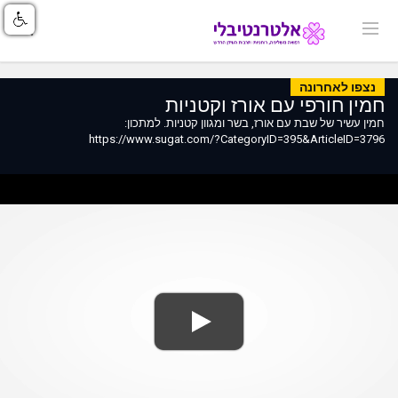
נצפו לאחרונה
חמין חורפי עם אורז וקטניות
חמין עשיר של שבת עם אורז, בשר ומגוון קטניות. למתכון:
https://www.sugat.com/?CategoryID=395&ArticleID=3796