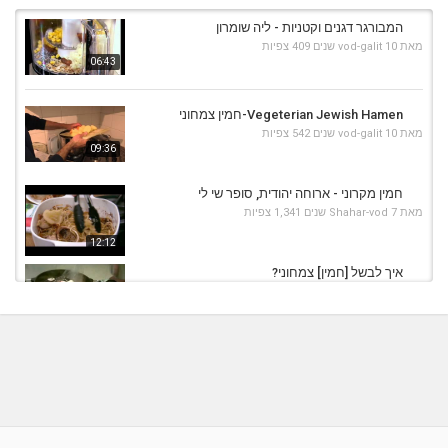
המבורגר דגנים וקטניות - ליה שומרון
מאת
10 שנים
vod-galit
409 צפיות
06:43
Vegeterian Jewish Hamen-חמין צמחוני
מאת
10 שנים
vod-galit
542 צפיות
09:36
חמין מקרוני - ארוחה יהודית, סופר שי לי
מאת
7 שנים
Shahar-vod
1,341 צפיות
12:12
איך לבשל [חמין] צמחוני?
מאת
10 שנים
vod-galit
465 צפיות
07:41
4 מתכונים חורפיים ומפנקים על בסיס שיבולת
שועל! משקה חם...
מאת
7 שנים
Shahar-vod
727 צפיות
06:06
מרק אפונה חורפי עם נענע