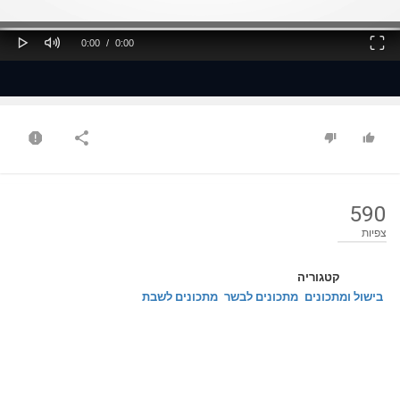
ss
Loaded
: 0%
0%
Play
Mute
Fullscreen
Current
Duration
0:00
/
0:00
Time
Time
590
צפיות
קטגוריה
בישול ומתכונים
מתכונים לבשר
מתכונים לשבת