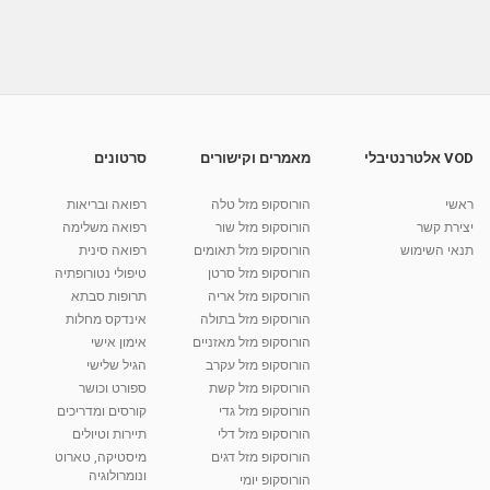
ענת גרינשטיין - נטורופתיה ופסיכותרפיה בכפר
יונה...
07:06
מאת
3 שנים
Shahar-vod
1,037 צפיות
ענת גרינשטיין - נטורופתיה ופסיכותרפיה בכפר
יונה...
09:27
מאת
3 שנים
Shahar-vod
977 צפיות
VOD אלטרנטיבלי
מאמרים וקישורים
סרטונים
חגית שיר פפרו - מרחב הלב - טיפול רגשי וייעוץ
רוחני...
ראשי
הורוסקופ מזל טלה
רפואה ובריאות
01:54
מאת
4 שנים
Shahar-vod
679 צפיות
יצירת קשר
הורוסקופ מזל שור
רפואה משלימה
תנאי השימוש
הורוסקופ מזל תאומים
רפואה סינית
קרין גורן - העוגה המתגלצ’ת ללא קמח
הורוסקופ מזל סרטן
טיפולי נטורופתיה
מאת
7 שנים
Shahar-vod
38.5k צפיות
הורוסקופ מזל אריה
תרופות סבתא
הורוסקופ מזל בתולה
אינדקס מחלות
10:17
הורוסקופ מזל מאזניים
אימון אישי
יוסי שר - מתמחה בשיטת אלכסנדר וטאי צ'י
הורוסקופ מזל עקרב
הגיל שלישי
ברחובות ובקיבוץ נען
הורוסקופ מזל קשת
ספורט וכושר
מאת
7 שנים
Shahar-vod
2,734 צפיות
הורוסקופ מזל גדי
קורסים ומדריכים
01:37
הורוסקופ מזל דלי
תיירות וטיולים
רנה רז-גילו -טיפול אנרגטי ויעוץ רוחני - נומרולוגית
הורוסקופ מזל דגים
מיסטיקה, טארוט
בגבעת שמואל
ונומרולוגיה
הורוסקופ יומי
01:46
מאת
5 שנים
Shahar-vod
2,309 צפיות