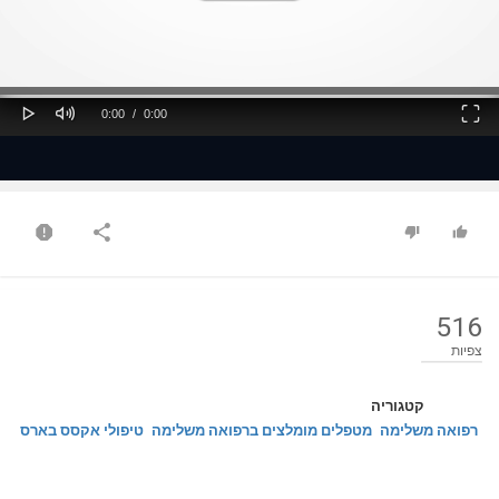
ss
Loaded
: 0%
0%
Play
Mute
Fullscreen
Current
Duration
0:00
/
0:00
Time
Time
516
צפיות
קטגוריה
רפואה משלימה
מטפלים מומלצים ברפואה משלימה
טיפולי אקסס בארס