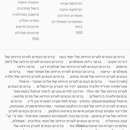
העצמה אישית
הורוסקופ שבועי
בישול ומתכונים
הורוסקופ אהבה
סודות בתאריך הלידה, משמעות חודש הלידה -
מחשבון נומרולוגיה
ינואר זינה ליבשיץ נומרולוגית
מאמרים אחרונים
טארוט אונליין
05:37
מאת
10 שנים
vod-galit
3,261 צפיות
המאמרים הפופולריים
ביותר
סרטונים חדשים
RSS
סרטונים מובילים
ליסה גרוסמן - המרכז לאימון התנהגותי - קשב
וריכוז ברעננה - הרצאת מבוא: אימון להצלחה של...
RSS
1:31:05
מאת
4 שנים
Shahar-vod
1,732 צפיות
מדיטציה בדמיון מודרך - היכרות עם האני הפנימי
ברוכים הבאים לערוץ הוידאו של יוסף בוטו
ברוכים הבאים לערוץ הוידאו של
דורית יעקובי
ערוצי וידאו מומלצים
ברוכים הבאים לערוץ הוידאו של ליסה
מאת
11 שנים
admin
3,644 צפיות
09:12
גרוסמן
ברוכים הבאים לערוץ הוידאו של שולמית רונן
ערוצי וידאו
מומלצים - טיוטה
ברוכים הבאים לערוץ הוידאו של אסתר שפר
ברוכים
הבאים לערוץ הוידאו של פנינה מתוק
ברוכים הבאים לערוץ הוידאו של וולדה
פנינה מתוק - מרכז "נתיב הלב" בהרצליה-
(תאיר) עוזרי
ברוכים הבאים לערוץ הוידאו של אליהו שכטר - טיפולי
מדיטציה-התחדשות
נטורופתיה ואירידיולוגיה במושב יתיר הר חברון ובירושלים
ברוכים הבאים
15:49
מאת
6 שנים
Shahar-vod
2,143 צפיות
לערוץ הוידאו של יוסי גולד - הדרכה לחיים טובים, לימוד וטיפול במוח אחד
ובקינסיולוגיה בירושלים
ברוכים הבאים לערוץ הוידאו של מרכז מדטאו -
מיכאל קונסטנטינובסקי בחולון - קורס למדיטציה רפואית און ליין
ברוכים
הבאים לערוץ הוידאו של עמירה הולצמן שמוטר - פסיכותרפיסטית, מאבחנת,
מדריכה ומנחת קורס אבחון אישיות בשיטת הולצמן.
ברוכים הבאים לערוץ
הוידאו של אריק איזנמן - מרכז מרכבה לאומנויות התנועה והטיפול - טאי צ'י וצ'י
קונג בהרצליה
ברוכים הבאים לערוץ הוידאו של נעמי גולדברג - מטפלת,
מלמדת ויוצרת את שיטת Iro Shiatsu
ברוכים הבאים לערוץ הוידאו של