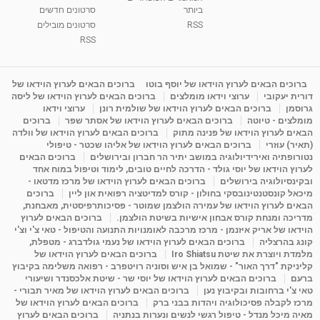
ביותר
סרטונים חדשים
RSS
סרטונים מובילים
ליסה גרוסמן - המרכז לאימון התנהגותי - קשב
וריכוז ברעננה - הרצאת מבוא: אימון להצלחה של...
RSS
1:31:05
מאת
4 שנים
Shahar-vod
1,736 צפיות
מדיטציה בדמיון מודרך - היכרות עם האני הפנימי
ברוכים הבאים לערוץ הוידאו של יוסף בוטו
ברוכים הבאים לערוץ הוידאו של
דורית יעקובי
ערוצי וידאו מומלצים
ברוכים הבאים לערוץ הוידאו של ליסה
מאת
11 שנים
admin
3,649 צפיות
09:12
גרוסמן
ברוכים הבאים לערוץ הוידאו של שולמית רונן
ערוצי וידאו
מומלצים - טיוטה
ברוכים הבאים לערוץ הוידאו של אסתר שפר
ברוכים
הבאים לערוץ הוידאו של פנינה מתוק
ברוכים הבאים לערוץ הוידאו של וולדה
פנינה מתוק - מרכז "נתיב הלב" בהרצליה-
(תאיר) עוזרי
ברוכים הבאים לערוץ הוידאו של אליהו שכטר - טיפולי
מדיטציה-התחדשות
נטורופתיה ואירידיולוגיה במושב יתיר הר חברון ובירושלים
ברוכים הבאים
15:49
מאת
6 שנים
Shahar-vod
2,146 צפיות
לערוץ הוידאו של יוסי גולד - הדרכה לחיים טובים, לימוד וטיפול במוח אחד
ובקינסיולוגיה בירושלים
ברוכים הבאים לערוץ הוידאו של מרכז מדטאו -
מיכאל קונסטנטינובסקי בחולון - קורס למדיטציה רפואית און ליין
ברוכים
הבאים לערוץ הוידאו של עמירה הולצמן שמוטר - פסיכותרפיסטית, מאבחנת,
מדריכה ומנחת קורס אבחון אישיות בשיטת הולצמן.
ברוכים הבאים לערוץ
הוידאו של אריק איזנמן - מרכז מרכבה לאומנויות התנועה והטיפול - טאי צ'י וצ'י
קונג בהרצליה
ברוכים הבאים לערוץ הוידאו של נעמי גולדברג - מטפלת,
מלמדת ויוצרת את שיטת Iro Shiatsu
ברוכים הבאים לערוץ הוידאו של
קליניקת "דרך האור" - שמואל בן איש וסוניה רויטפרב - רפואה משלימה בקיבוץ
ברעם
ברוכים הבאים לערוץ הוידאו של יוסי שר - שיטת אלכסנדר ושיעורי
טאי צ'י ברחובות ובקיבוץ נען
ברוכים הבאים לערוץ הוידאו של מאיר תבורי -
מרכז לקבלה פסיכולוגיה ויהדות בבני ברק
ברוכים הבאים לערוץ הוידאו של
מאיה מיכל מנדל - טיפול רגשי לנשים ונערות בנתניה
ברוכים הבאים לערוץ