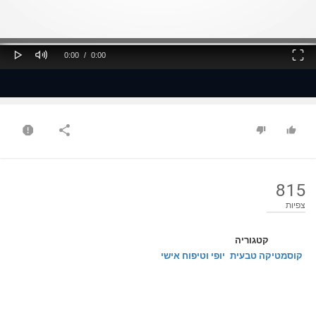
ss
Loaded
: 0%
0%
Play
Mute
Fullscreen
Current
Duration
0:00
/
0:00
Time
Time
815
צפיות
קטגוריה
קוסמטיקה טבעית
יופי וטיפוח אישי