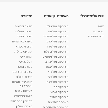
זילי בבריאות 10 תכנית 15 - גיל המעבר
מאת
10 שנים
vod-galit
1,135 צפיות
08:55
VOD אלטרנטיבלי
מאמרים וקישורים
סרטונים
זילי בבריאות 10 תכנית 50 - לחץ דם גבוה
ראשי
הורוסקופ מזל טלה
רפואה ובריאות
מאת
10 שנים
vod-galit
943 צפיות
06:28
יצירת קשר
הורוסקופ מזל שור
רפואה משלימה
תנאי השימוש
הורוסקופ מזל תאומים
רפואה סינית
קרין גורן - העוגה המתגלצ’ת ללא קמח
הורוסקופ מזל סרטן
טיפולי נטורופתיה
מאת
7 שנים
Shahar-vod
38.5k צפיות
הורוסקופ מזל אריה
תרופות סבתא
הורוסקופ מזל בתולה
אינדקס מחלות
10:17
הורוסקופ מזל מאזניים
אימון אישי
יוסי שר - מתמחה בשיטת אלכסנדר וטאי צ'י
הורוסקופ מזל עקרב
הגיל שלישי
ברחובות ובקיבוץ נען
הורוסקופ מזל קשת
ספורט וכושר
מאת
7 שנים
Shahar-vod
2,738 צפיות
הורוסקופ מזל גדי
קורסים ומדריכים
01:37
הורוסקופ מזל דלי
תיירות וטיולים
רנה רז-גילו -טיפול אנרגטי ויעוץ רוחני - נומרולוגית
הורוסקופ מזל דגים
מיסטיקה, טארוט
בגבעת שמואל
ונומרולוגיה
הורוסקופ יומי
01:46
מאת
5 שנים
Shahar-vod
2,314 צפיות
העצמה אישית
הורוסקופ שבועי
בישול ומתכונים
הורוסקופ אהבה
סודות בתאריך הלידה, משמעות חודש הלידה -
מחשבון נומרולוגיה
ינואר זינה ליבשיץ נומרולוגית
מאמרים אחרונים
טארוט אונליין
05:37
מאת
10 שנים
vod-galit
3,263 צפיות
המאמרים הפופולריים