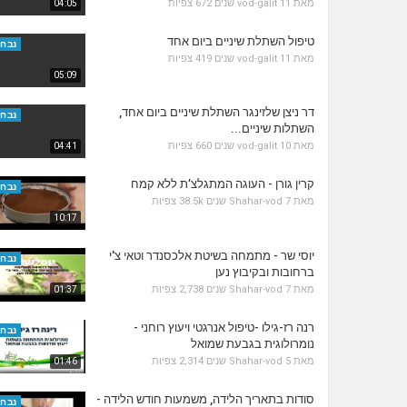
מאת
11 שנים
vod-galit
672 צפיות
04:05
טיפול השתלת שיניים ביום אחד
נבחר
מאת
11 שנים
vod-galit
419 צפיות
05:09
דר ניצן שלזינגר השתלת שיניים ביום אחד,
נבחר
השתלות שיניים...
מאת
10 שנים
vod-galit
660 צפיות
04:41
קרין גורן - העוגה המתגלצ’ת ללא קמח
נבחר
מאת
7 שנים
Shahar-vod
38.5k צפיות
10:17
יוסי שר - מתמחה בשיטת אלכסנדר וטאי צ'י
נבחר
ברחובות ובקיבוץ נען
מאת
7 שנים
Shahar-vod
2,738 צפיות
01:37
רנה רז-גילו -טיפול אנרגטי ויעוץ רוחני -
נבחר
נומרולוגית בגבעת שמואל
מאת
5 שנים
Shahar-vod
2,314 צפיות
01:46
סודות בתאריך הלידה, משמעות חודש הלידה -
נבחר