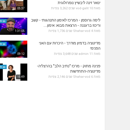
ינואר זינה ליבשיץ נומרולוגית
מאת
10 שנים
vod-galit
3,262 צפיות
05:37
ליסה גרוסמן - המרכז לאימון התנהגותי - קשב
נבחר
וריכוז ברעננה - הרצאת מבוא: אימון...
מאת
4 שנים
Shahar-vod
1,736 צפיות
1:31:05
מדיטציה בדמיון מודרך - היכרות עם האני
נבחר
הפנימי
מאת
11 שנים
admin
3,648 צפיות
09:12
פנינה מתוק - מרכז "נתיב הלב" בהרצליה-
נבחר
מדיטציה-התחדשות
מאת
6 שנים
Shahar-vod
2,146 צפיות
15:49