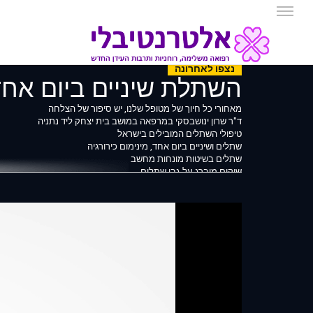
נצפו לאחרונה
השתלת שיניים ביום אח
מאחורי כל חיוך של מטופל שלנו, יש סיפור של הצלחה
ד"ר שרון ינושבסקי במרפאה במושב בית יצחק ליד נתניה
טיפולי השתלים המובילים בישראל
שתלים ושיניים ביום אחד, מינימום כירורגיה
שתלים בשיטות מונחות מחשב
שיקום מוברג על גבי שתלים
All on 4
שיקום פה מלאה
הרמת סינוס בשיטה זעיר פולשנית
הטיפולים במרפאה הרב תחומים בבית יצחק, ניתנים ע"י מיטב הרופ
מחירים ותנאי תשלום ייחודיים
לבדיקה וייעוץ - ללא תשלום! צלצלו 09-8875607 ותתחילו לחייך
לפרטים נוספים היכנסו https://goo.gl/UhHYdJ