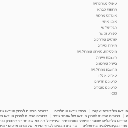
טיפולי נטורופתיה
תרופות סבתא
אינדקס מחלות
אימון אישי
הגיל שלישי
ספורט וכושר
קורסים ומדריכים
תיירות וטיולים
מיסטיקה, טארוט ונומרולוגיה
העצמה אישית
בישול ומתכונים
מחשבון נומרולוגיה
טארוט אונליין
סרטונים חדשים
סרטונים מובילים
RSS
וידאו של דורית יעקובי
ערוצי וידאו מומלצים
ברוכים הבאים לערוץ הוידאו של
ה
ברוכים הבאים לערוץ הוידאו של אסתר שפר
ברוכים הבאים לערוץ הוידאו של
וידאו של אליהו שכטר - טיפולי נטורופתיה ואירידיולוגיה במושב יתיר הר חברון ובי
 אחד ובקינסיולוגיה בירושלים
ברוכים הבאים לערוץ הוידאו של מרכז מדטאו - מיכא