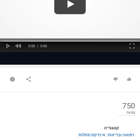
ss
Loaded
: 0%
0%
Play
Mute
Fullscreen
Current
Duration
0:00
/
0:00
Time
Time
750
צפיות
קטגוריה
רפואה ובריאות
אינדקס מחלות