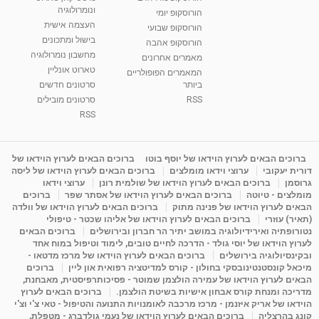
בגבעת שמואל
ונומרולוגיה
הורוסקופ יומי
01:46
מאת
5 שנים
Shahar-vod
2,309 צפיות
העצמה אישית
הורוסקופ שבועי
בישול ומתכונים
הורוסקופ אהבה
סודות בתאריך הלידה, משמעות חודש הלידה -
מחשבון נומרולוגיה
ינואר זינה ליבשיץ נומרולוגית
מאמרים אחרונים
טארוט אונליין
05:37
מאת
10 שנים
vod-galit
3,261 צפיות
המאמרים הפופולריים
ביותר
סרטונים חדשים
RSS
סרטונים מובילים
ליסה גרוסמן - המרכז לאימון התנהגותי - קשב
וריכוז ברעננה - הרצאת מבוא: אימון להצלחה של...
RSS
1:31:05
מאת
4 שנים
Shahar-vod
1,732 צפיות
מדיטציה בדמיון מודרך - היכרות עם האני הפנימי
ברוכים הבאים לערוץ הוידאו של יוסף בוטו
ברוכים הבאים לערוץ הוידאו של
דורית יעקובי
ערוצי וידאו מומלצים
ברוכים הבאים לערוץ הוידאו של ליסה
מאת
11 שנים
admin
3,644 צפיות
09:12
גרוסמן
ברוכים הבאים לערוץ הוידאו של שולמית רונן
ערוצי וידאו
מומלצים - טיוטה
ברוכים הבאים לערוץ הוידאו של אסתר שפר
ברוכים
הבאים לערוץ הוידאו של פנינה מתוק
ברוכים הבאים לערוץ הוידאו של וולדה
פנינה מתוק - מרכז "נתיב הלב" בהרצליה-
(תאיר) עוזרי
ברוכים הבאים לערוץ הוידאו של אליהו שכטר - טיפולי
מדיטציה-התחדשות
נטורופתיה ואירידיולוגיה במושב יתיר הר חברון ובירושלים
ברוכים הבאים
15:49
מאת
6 שנים
Shahar-vod
2,143 צפיות
לערוץ הוידאו של יוסי גולד - הדרכה לחיים טובים, לימוד וטיפול במוח אחד
ובקינסיולוגיה בירושלים
ברוכים הבאים לערוץ הוידאו של מרכז מדטאו -
מיכאל קונסטנטינובסקי בחולון - קורס למדיטציה רפואית און ליין
ברוכים
הבאים לערוץ הוידאו של עמירה הולצמן שמוטר - פסיכותרפיסטית, מאבחנת,
מדריכה ומנחת קורס אבחון אישיות בשיטת הולצמן.
ברוכים הבאים לערוץ
הוידאו של אריק איזנמן - מרכז מרכבה לאומנויות התנועה והטיפול - טאי צ'י וצ'י
קונג בהרצליה
ברוכים הבאים לערוץ הוידאו של נעמי גולדברג - מטפלת,