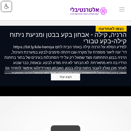
נצפו לאחרונה
הרניה, קילה - אבחון בקע בבטן ומניעת ניתוח
קילה-בקע טבורי
למידע המלא על הרניה קילה באתר הבית לחצו https://bit.ly/kile-herniya.
דר' יונה ליאור מספרת על מקרה שבו זיהתה סימנים לבקע במערכת העיכול,
הרניה בבטן התחתונה מצד שמאל רק על ידי הסתכלות בעיניים של בחור בתחנת
הרדיו בה היא מתארחת. לא הבחור לא היה מודע לבקע. ובאמת, כבר שבוע
לאחר מכן נאלץ לעבור ניתוח קילה בבטן. האבחון האירידיולוגי איפשר להזהיר גם
מפני בקע שהתחיל להתפתח בבטן התחתונה מצד ימין וטיפול טבעי ומותאם
הצג עוד
אישית מנע התפרצות הרניה נוספת וניתוח בקע מיותר נוסף.