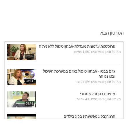
הסרטון הבא
פרוסטטה,ערמונית מוגדלת-אבחון טיפול ללא ניתוח
מאת
9 שנים
vod-galit
1,580 צפיות
02:05
גזים בבטן - אבחון וטיפול בגזים במערכת העיכול
ובטן נפוחה
03:14
מאת
9 שנים
vod-galit
594 צפיות
מתיחת בטן ובקע טבורי
מאת
9 שנים
vod-galit
433 צפיות
03:45
הרניה(בקע מפשעתי) בקע בילדים
מאת
9 שנים
vod-galit
332 צפיות
03:21