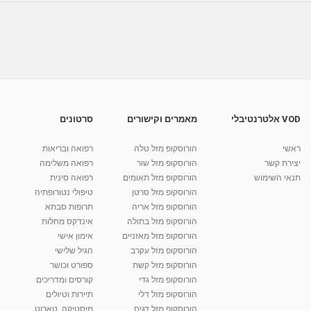
תולעים במעיים - אבחון וטיפול בתולעים בבטן
ובגוף האדם -...
02:56
מאת
9 שנים
vod-galit
646 צפיות
מה זה שימור דם טבורי? פרופ' קרסו מסביר
מאת
10 שנים
vod-galit
482 צפיות
04:26
VOD אלטרנטיבלי
מאמרים וקישורים
סרטונים
מה הם בקעים בדופן הבטן וכיצד מטפלים - בקע
טבורי
ראשי
הורוסקופ מזל טלה
רפואה ובריאות
02:54
מאת
9 שנים
vod-galit
724 צפיות
יצירת קשר
הורוסקופ מזל שור
רפואה משלימה
תנאי השימוש
הורוסקופ מזל תאומים
רפואה סינית
קרין גורן - העוגה המתגלצ’ת ללא קמח
הורוסקופ מזל סרטן
טיפולי נטורופתיה
מאת
7 שנים
Shahar-vod
38.5k צפיות
הורוסקופ מזל אריה
תרופות סבתא
הורוסקופ מזל בתולה
אינדקס מחלות
10:17
הורוסקופ מזל מאזניים
אימון אישי
יוסי שר - מתמחה בשיטת אלכסנדר וטאי צ'י
הורוסקופ מזל עקרב
הגיל שלישי
ברחובות ובקיבוץ נען
הורוסקופ מזל קשת
ספורט וכושר
מאת
7 שנים
Shahar-vod
2,734 צפיות
הורוסקופ מזל גדי
קורסים ומדריכים
01:37
הורוסקופ מזל דלי
תיירות וטיולים
רנה רז-גילו -טיפול אנרגטי ויעוץ רוחני - נומרולוגית
הורוסקופ מזל דגים
מיסטיקה, טארוט