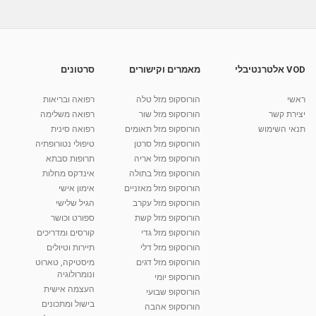
אובאיטיס- מחלה דלקתית תוך עינית
מאת
11 שנים
vod-galit
408 צפיות
08:18
VOD אלטרנטיבלי
מאמרים וקישורים
סרטונים
Msnbait.co.il - הקערה הייתה בקבוק פלסטיק -
טיפים לעיצוב הבית
ראשי
הורוסקופ מזל טלה
רפואה ובריאות
04:53
מאת
10 שנים
vod-galit
374 צפיות
יצירת קשר
הורוסקופ מזל שור
רפואה משלימה
תנאי השימוש
הורוסקופ מזל תאומים
רפואה סינית
קרין גורן - העוגה המתגלצ’ת ללא קמח
הורוסקופ מזל סרטן
טיפולי נטורופתיה
מאת
7 שנים
Shahar-vod
38.5k צפיות
הורוסקופ מזל אריה
תרופות סבתא
הורוסקופ מזל בתולה
אינדקס מחלות
10:17
הורוסקופ מזל מאזניים
אימון אישי
יוסי שר - מתמחה בשיטת אלכסנדר וטאי צ'י
הורוסקופ מזל עקרב
הגיל שלישי
ברחובות ובקיבוץ נען
הורוסקופ מזל קשת
ספורט וכושר
מאת
7 שנים
Shahar-vod
2,734 צפיות
הורוסקופ מזל גדי
קורסים ומדריכים
01:37
הורוסקופ מזל דלי
תיירות וטיולים
רנה רז-גילו -טיפול אנרגטי ויעוץ רוחני - נומרולוגית
הורוסקופ מזל דגים
מיסטיקה, טארוט
בגבעת שמואל
ונומרולוגיה
הורוסקופ יומי
01:46
מאת
5 שנים
Shahar-vod
2,309 צפיות
העצמה אישית
הורוסקופ שבועי
בישול ומתכונים
הורוסקופ אהבה
סודות בתאריך הלידה, משמעות חודש הלידה -