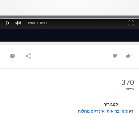
ss
Loaded
: 0%
0%
Play
Mute
Fullscreen
Current
Duration
0:00
/
0:00
Time
Time
370
צפיות
קטגוריה
רפואה ובריאות
אינדקס מחלות