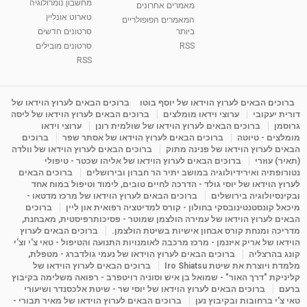
מחשבון נומרולוגיה
ינואר זינה ליבשיץ נומרולוגית
מאמרים אחרונים
טארוט אונליין
05:37
מאת
10 שנים
vod-galit
3,261 צפיות
המאמרים הפופולריים
ביותר
סרטונים חדשים
RSS
סרטונים מובילים
ליסה גרוסמן - המרכז לאימון התנהגותי - קשב
וריכוז ברעננה - הרצאת מבוא: אימון להצלחה של...
RSS
1:31:05
מאת
4 שנים
Shahar-vod
1,732 צפיות
מדיטציה בדמיון מודרך - היכרות עם האני הפנימי
ברוכים הבאים לערוץ הוידאו של יוסף בוטו
ברוכים הבאים לערוץ הוידאו של
דורית יעקובי
ערוצי וידאו מומלצים
ברוכים הבאים לערוץ הוידאו של ליסה
מאת
11 שנים
admin
3,644 צפיות
09:12
גרוסמן
ברוכים הבאים לערוץ הוידאו של שולמית רונן
ערוצי וידאו
מומלצים - טיוטה
ברוכים הבאים לערוץ הוידאו של אסתר שפר
ברוכים
הבאים לערוץ הוידאו של פנינה מתוק
ברוכים הבאים לערוץ הוידאו של וולדה
פנינה מתוק - מרכז "נתיב הלב" בהרצליה-
(תאיר) עוזרי
ברוכים הבאים לערוץ הוידאו של אליהו שכטר - טיפולי
מדיטציה-התחדשות
נטורופתיה ואירידיולוגיה במושב יתיר הר חברון ובירושלים
ברוכים הבאים
15:49
מאת
6 שנים
Shahar-vod
2,143 צפיות
לערוץ הוידאו של יוסי גולד - הדרכה לחיים טובים, לימוד וטיפול במוח אחד
ובקינסיולוגיה בירושלים
ברוכים הבאים לערוץ הוידאו של מרכז מדטאו -
מיכאל קונסטנטינובסקי בחולון - קורס למדיטציה רפואית און ליין
ברוכים
הבאים לערוץ הוידאו של עמירה הולצמן שמוטר - פסיכותרפיסטית, מאבחנת,
מדריכה ומנחת קורס אבחון אישיות בשיטת הולצמן.
ברוכים הבאים לערוץ
הוידאו של אריק איזנמן - מרכז מרכבה לאומנויות התנועה והטיפול - טאי צ'י וצ'י
קונג בהרצליה
ברוכים הבאים לערוץ הוידאו של נעמי גולדברג - מטפלת,
מלמדת ויוצרת את שיטת Iro Shiatsu
ברוכים הבאים לערוץ הוידאו של
קליניקת "דרך האור" - שמואל בן איש וסוניה רויטפרב - רפואה משלימה בקיבוץ
ברעם
ברוכים הבאים לערוץ הוידאו של יוסי שר - שיטת אלכסנדר ושיעורי
טאי צ'י ברחובות ובקיבוץ נען
ברוכים הבאים לערוץ הוידאו של מאיר תבורי -