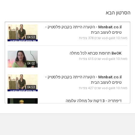
הסרטון הבא
Msnbait.co.il - הקערה הייתה בקבוק פלסטיק -
טיפים לעיצוב הבית
04:53
מאת
10 שנים
vod-galit
378 צפיות
BeOK תרופות סבתא לכל מחלה
מאת
10 שנים
vod-galit
615 צפיות
04:02
Msnbait.co.il - הקערה הייתה בקבוק פלסטיק -
טיפים לעיצוב הבית
04:53
מאת
10 שנים
vod-galit
427 צפיות
דיפתריה - 3 דקות על מחלה עלומה
מאת
9 שנים
vod-galit
492 צפיות
03:31
פיברומיאלגיה - מחלה בלתי נראית.
מאת
10 שנים
vod-galit
512 צפיות
10:26