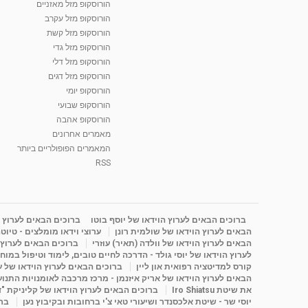
הורוסקופ מזל מאזניים
הורוסקופ מזל עקרב
הורוסקופ מזל קשת
הורוסקופ מזל גדי
הורוסקופ מזל דלי
הורוסקופ מזל דגים
הורוסקופ יומי
הורוסקופ שבועי
הורוסקופ אהבה
מאמרים אחרונים
המאמרים הפופולריים ביותר
RSS
ברוכים הבאים לערוץ הוידאו של יוסף בוטו
ברוכים הבאים לערוץ ה
הבאים לערוץ הוידאו של שולמית רונן
ערוצי וידאו מומלצים - טיוט
הבאים לערוץ הוידאו של וולדה (תאיר) עוזרי
ברוכים הבאים לערוץ ה
לערוץ הוידאו של יוסי גולד - הדרכה לחיים טובים, לימוד וטיפול במוח
קורס למדיטציה רפואית און ליין
ברוכים הבאים לערוץ הוידאו של 
הבאים לערוץ הוידאו של אריק איזנמן - מרכז מרכבה לאומנויות התנועה 
את שיטת Iro Shiatsu
ברוכים הבאים לערוץ הוידאו של קליניקת "
יוסי שר - שיטת אלכסנדר ושיעורי טאי צ'י ברחובות ובקיבוץ נען
ברו