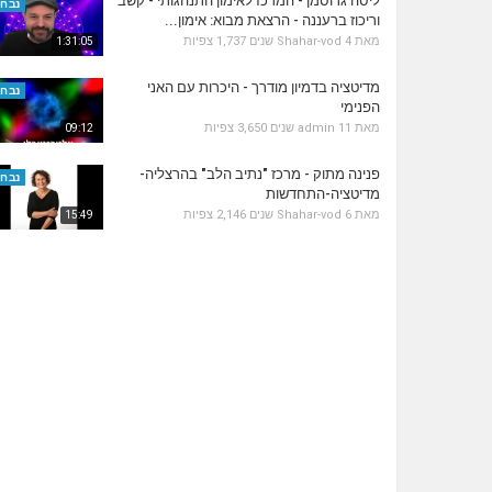
ליסה גרוסמן - המרכז לאימון התנהגותי - קשב
נבחר
וריכוז ברעננה - הרצאת מבוא: אימון...
מאת
4 שנים
Shahar-vod
1,737 צפיות
1:31:05
מדיטציה בדמיון מודרך - היכרות עם האני
נבחר
הפנימי
מאת
11 שנים
admin
3,650 צפיות
09:12
פנינה מתוק - מרכז "נתיב הלב" בהרצליה-
נבחר
מדיטציה-התחדשות
מאת
6 שנים
Shahar-vod
2,146 צפיות
15:49