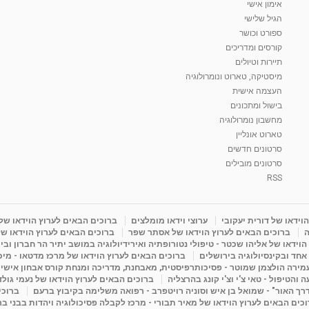
אימון אישי
הגיל שלישי
ספורט וכושר
קורסים ומדריכים
תיירות וטיולים
מיסטיקה, טארוט ונומרולוגיה
העצמה אישית
בישול ומתכונים
מחשבון נומרולוגיה
טארוט אונליין
סרטונים חדשים
סרטונים מובילים
RSS
וידאו של דורית יעקובי
ערוצי וידאו מומלצים
ברוכים הבאים לערוץ הוידאו של
ה
ברוכים הבאים לערוץ הוידאו של אסתר שפר
ברוכים הבאים לערוץ הוידאו של
וידאו של אליהו שכטר - טיפולי נטורופתיה ואירידיולוגיה במושב יתיר הר חברון ובי
 אחד ובקינסיולוגיה בירושלים
ברוכים הבאים לערוץ הוידאו של מרכז מדטאו - מיכא
עמירה הולצמן שמוטר - פסיכותרפיסטית, מאבחנת, מדריכה ומנחת קורס אבחון אישי
והטיפול - טאי צ'י וצ'י קונג בהרצליה
ברוכים הבאים לערוץ הוידאו של נעמי גול
דרך האור" - שמואל בן איש וסוניה רויטפרב - רפואה משלימה בקיבוץ ברעם
ברוכי
כים הבאים לערוץ הוידאו של מאיר תבורי - מרכז לקבלה פסיכולוגיה ויהדות בבני ב