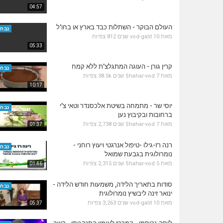
04:57
העולם הבוקר - השתלות כבד בארץ או בחו'ל
נבחר
מאת
10 שנים
vod-galit
812 צפיות
05:33
קרין גורן - העוגה המתגלצ’ת ללא קמח
נבחר
מאת
7 שנים
Shahar-vod
38.5k צפיות
10:17
יוסי שר - מתמחה בשיטת אלכסנדר וטאי צ'י
נבחר
ברחובות ובקיבוץ נען
מאת
7 שנים
Shahar-vod
2,738 צפיות
01:37
רנה רז-גילו -טיפול אנרגטי ויעוץ רוחני -
נבחר
נומרולוגית בגבעת שמואל
מאת
5 שנים
Shahar-vod
2,315 צפיות
01:46
סודות בתאריך הלידה, משמעות חודש הלידה -
נבחר
ינואר זינה ליבשיץ נומרולוגית
מאת
10 שנים
vod-galit
3,263 צפיות
05:37