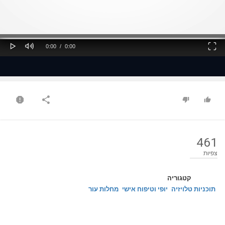
ss
Loaded
: 0%
0%
Play
Mute
Fullscreen
Current
Duration
0:00
/
0:00
Time
Time
461
צפיות
קטגוריה
תוכניות טלויזיה
יופי וטיפוח אישי
מחלות עור