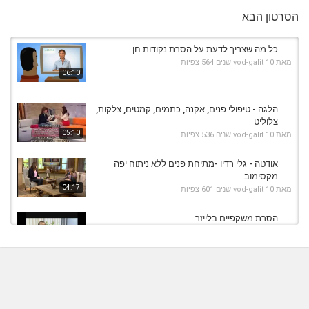
הסרטון הבא
כל מה שצריך לדעת על הסרת נקודות חן
מאת
10 שנים
vod-galit
564 צפיות
06:10
הלגה - טיפולי פנים, אקנה, כתמים, קמטים, צלקות,
צלוליט
05:10
מאת
10 שנים
vod-galit
536 צפיות
אודטה - גלי רדיו -מתיחת פנים ללא ניתוח יפה
מקסימוב
04:17
מאת
10 שנים
vod-galit
601 צפיות
הסרת משקפיים בלייזר
מאת
10 שנים
vod-galit
799 צפיות
05:04
אקנה,שיעור יתר,צלקות
מאת
9 שנים
vod-galit
473 צפיות
03:59