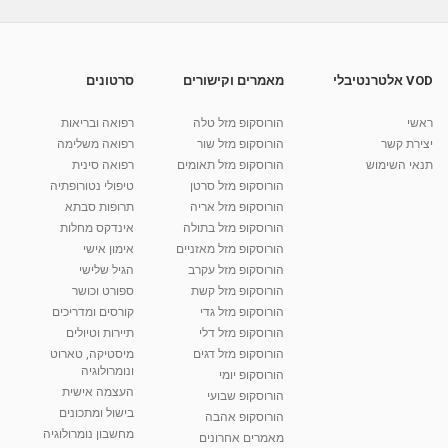
קרן-אור יניב – תקשור ורוחניות באמירים
ובאון-ליין-...
50:16
מאת
3 שנים
Shahar-vod
658 צפיות
VOD אלטרנטיבלי
מאמרים וקישורים
סרטונים
הסרת נקודות חן,הסרת שומות
ראשי
הורוסקופ מזל טלה
רפואה ובריאות
מאת
10 שנים
vod-galit
557 צפיות
05:23
יצירת קשר
הורוסקופ מזל שור
רפואה משלימה
תנאי השימוש
הורוסקופ מזל תאומים
רפואה סינית
קרין גורן - העוגה המתגלצ’ת ללא קמח
הורוסקופ מזל סרטן
טיפולי נטורופתיה
מאת
7 שנים
Shahar-vod
38.5k צפיות
הורוסקופ מזל אריה
תרופות סבתא
הורוסקופ מזל בתולה
אינדקס מחלות
10:17
הורוסקופ מזל מאזניים
אימון אישי
יוסי שר - מתמחה בשיטת אלכסנדר וטאי צ'י
הורוסקופ מזל עקרב
הגיל שלישי
ברחובות ובקיבוץ נען
הורוסקופ מזל קשת
ספורט וכושר
מאת
7 שנים
Shahar-vod
2,734 צפיות
הורוסקופ מזל גדי
קורסים ומדריכים
01:37
הורוסקופ מזל דלי
תיירות וטיולים
רנה רז-גילו -טיפול אנרגטי ויעוץ רוחני - נומרולוגית
הורוסקופ מזל דגים
מיסטיקה, טארוט
בגבעת שמואל
ונומרולוגיה
הורוסקופ יומי
01:46
מאת
5 שנים
Shahar-vod
2,309 צפיות
העצמה אישית
הורוסקופ שבועי
בישול ומתכונים
הורוסקופ אהבה
סודות בתאריך הלידה, משמעות חודש הלידה -
מחשבון נומרולוגיה
ינואר זינה ליבשיץ נומרולוגית
מאמרים אחרונים