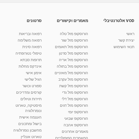
המדריך לתייר בגלקסיה - פרק 17 - סקי, שמש,
וקדושה
25:07
מאת
10 שנים
vod-galit
917 צפיות
VOD אלטרנטיבלי
מאמרים וקישורים
סרטונים
המדריך לתייר בגלקסיה - פרק 19 - האמזונס
ראשי
הורוסקופ מזל טלה
רפואה ובריאות
מאת
10 שנים
vod-galit
812 צפיות
26:00
יצירת קשר
הורוסקופ מזל שור
רפואה משלימה
תנאי השימוש
הורוסקופ מזל תאומים
רפואה סינית
קרין גורן - העוגה המתגלצ’ת ללא קמח
הורוסקופ מזל סרטן
טיפולי נטורופתיה
מאת
7 שנים
Shahar-vod
38.5k צפיות
הורוסקופ מזל אריה
תרופות סבתא
הורוסקופ מזל בתולה
אינדקס מחלות
10:17
הורוסקופ מזל מאזניים
אימון אישי
יוסי שר - מתמחה בשיטת אלכסנדר וטאי צ'י
הורוסקופ מזל עקרב
הגיל שלישי
ברחובות ובקיבוץ נען
הורוסקופ מזל קשת
ספורט וכושר
מאת
7 שנים
Shahar-vod
2,738 צפיות
הורוסקופ מזל גדי
קורסים ומדריכים
01:37
הורוסקופ מזל דלי
תיירות וטיולים
רנה רז-גילו -טיפול אנרגטי ויעוץ רוחני - נומרולוגית
הורוסקופ מזל דגים
מיסטיקה, טארוט
בגבעת שמואל
ונומרולוגיה
הורוסקופ יומי
01:46
מאת
5 שנים
Shahar-vod
2,315 צפיות
העצמה אישית
הורוסקופ שבועי
בישול ומתכונים
הורוסקופ אהבה
סודות בתאריך הלידה, משמעות חודש הלידה -
מחשבון נומרולוגיה
ינואר זינה ליבשיץ נומרולוגית
מאמרים אחרונים
טארוט אונליין
05:37
מאת
10 שנים
vod-galit
3,264 צפיות
המאמרים הפופולריים