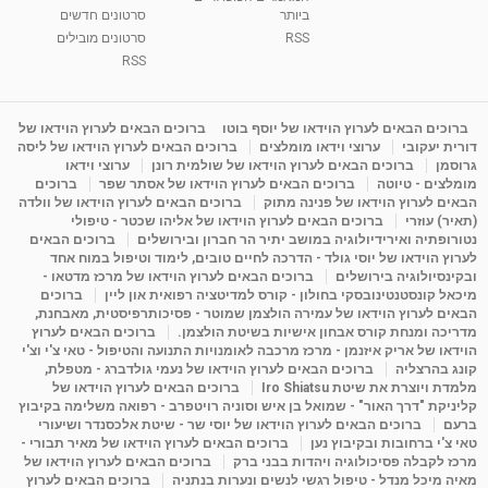
ביותר
סרטונים חדשים
RSS
סרטונים מובילים
ליסה גרוסמן - המרכז לאימון התנהגותי - קשב
וריכוז ברעננה - הרצאת מבוא: אימון להצלחה של...
RSS
1:31:05
מאת
4 שנים
Shahar-vod
1,738 צפיות
מדיטציה בדמיון מודרך - היכרות עם האני הפנימי
ברוכים הבאים לערוץ הוידאו של יוסף בוטו
ברוכים הבאים לערוץ הוידאו של
דורית יעקובי
ערוצי וידאו מומלצים
ברוכים הבאים לערוץ הוידאו של ליסה
מאת
11 שנים
admin
3,654 צפיות
09:12
גרוסמן
ברוכים הבאים לערוץ הוידאו של שולמית רונן
ערוצי וידאו
מומלצים - טיוטה
ברוכים הבאים לערוץ הוידאו של אסתר שפר
ברוכים
הבאים לערוץ הוידאו של פנינה מתוק
ברוכים הבאים לערוץ הוידאו של וולדה
פנינה מתוק - מרכז "נתיב הלב" בהרצליה-
(תאיר) עוזרי
ברוכים הבאים לערוץ הוידאו של אליהו שכטר - טיפולי
מדיטציה-התחדשות
נטורופתיה ואירידיולוגיה במושב יתיר הר חברון ובירושלים
ברוכים הבאים
15:49
מאת
6 שנים
Shahar-vod
2,147 צפיות
לערוץ הוידאו של יוסי גולד - הדרכה לחיים טובים, לימוד וטיפול במוח אחד
ובקינסיולוגיה בירושלים
ברוכים הבאים לערוץ הוידאו של מרכז מדטאו -
מיכאל קונסטנטינובסקי בחולון - קורס למדיטציה רפואית און ליין
ברוכים
הבאים לערוץ הוידאו של עמירה הולצמן שמוטר - פסיכותרפיסטית, מאבחנת,
מדריכה ומנחת קורס אבחון אישיות בשיטת הולצמן.
ברוכים הבאים לערוץ
הוידאו של אריק איזנמן - מרכז מרכבה לאומנויות התנועה והטיפול - טאי צ'י וצ'י
קונג בהרצליה
ברוכים הבאים לערוץ הוידאו של נעמי גולדברג - מטפלת,
מלמדת ויוצרת את שיטת Iro Shiatsu
ברוכים הבאים לערוץ הוידאו של
קליניקת "דרך האור" - שמואל בן איש וסוניה רויטפרב - רפואה משלימה בקיבוץ
ברעם
ברוכים הבאים לערוץ הוידאו של יוסי שר - שיטת אלכסנדר ושיעורי
טאי צ'י ברחובות ובקיבוץ נען
ברוכים הבאים לערוץ הוידאו של מאיר תבורי -
מרכז לקבלה פסיכולוגיה ויהדות בבני ברק
ברוכים הבאים לערוץ הוידאו של
מאיה מיכל מנדל - טיפול רגשי לנשים ונערות בנתניה
ברוכים הבאים לערוץ