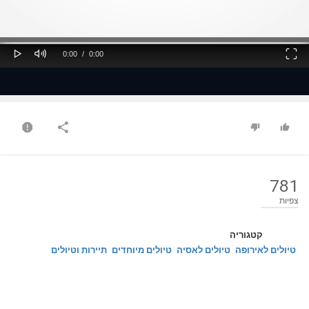
ss
Loaded
: 0%
0%
Play
Mute
Fullscreen
Current
Duration
0:00
/
0:00
Time
Time
781
צפיות
קטגוריה
טיולים לאירופה
טיולים לאסיה
טיולים מיוחדים
תיירות וטיולים