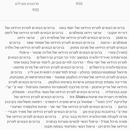
RSS
סרטונים מובילים
ליסה גרוסמן - המרכז לאימון התנהגותי - קשב
וריכוז ברעננה - הרצאת מבוא: אימון להצלחה של...
RSS
1:31:05
מאת
4 שנים
Shahar-vod
1,736 צפיות
מדיטציה בדמיון מודרך - היכרות עם האני הפנימי
ברוכים הבאים לערוץ הוידאו של יוסף בוטו
ברוכים הבאים לערוץ הוידאו של
דורית יעקובי
ערוצי וידאו מומלצים
ברוכים הבאים לערוץ הוידאו של ליסה
מאת
11 שנים
admin
3,649 צפיות
09:12
גרוסמן
ברוכים הבאים לערוץ הוידאו של שולמית רונן
ערוצי וידאו
מומלצים - טיוטה
ברוכים הבאים לערוץ הוידאו של אסתר שפר
ברוכים
הבאים לערוץ הוידאו של פנינה מתוק
ברוכים הבאים לערוץ הוידאו של וולדה
פנינה מתוק - מרכז "נתיב הלב" בהרצליה-
(תאיר) עוזרי
ברוכים הבאים לערוץ הוידאו של אליהו שכטר - טיפולי
מדיטציה-התחדשות
נטורופתיה ואירידיולוגיה במושב יתיר הר חברון ובירושלים
ברוכים הבאים
15:49
מאת
6 שנים
Shahar-vod
2,146 צפיות
לערוץ הוידאו של יוסי גולד - הדרכה לחיים טובים, לימוד וטיפול במוח אחד
ובקינסיולוגיה בירושלים
ברוכים הבאים לערוץ הוידאו של מרכז מדטאו -
מיכאל קונסטנטינובסקי בחולון - קורס למדיטציה רפואית און ליין
ברוכים
הבאים לערוץ הוידאו של עמירה הולצמן שמוטר - פסיכותרפיסטית, מאבחנת,
מדריכה ומנחת קורס אבחון אישיות בשיטת הולצמן.
ברוכים הבאים לערוץ
הוידאו של אריק איזנמן - מרכז מרכבה לאומנויות התנועה והטיפול - טאי צ'י וצ'י
קונג בהרצליה
ברוכים הבאים לערוץ הוידאו של נעמי גולדברג - מטפלת,
מלמדת ויוצרת את שיטת Iro Shiatsu
ברוכים הבאים לערוץ הוידאו של
קליניקת "דרך האור" - שמואל בן איש וסוניה רויטפרב - רפואה משלימה בקיבוץ
ברעם
ברוכים הבאים לערוץ הוידאו של יוסי שר - שיטת אלכסנדר ושיעורי
טאי צ'י ברחובות ובקיבוץ נען
ברוכים הבאים לערוץ הוידאו של מאיר תבורי -
מרכז לקבלה פסיכולוגיה ויהדות בבני ברק
ברוכים הבאים לערוץ הוידאו של
מאיה מיכל מנדל - טיפול רגשי לנשים ונערות בנתניה
ברוכים הבאים לערוץ
הוידאו של הדס דגן - טיפול רגשי ותודעתי בפתח תקוה