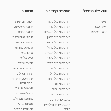
וקדושה
25:07
מאת
10 שנים
vod-galit
917 צפיות
VOD אלטרנטיבלי
מאמרים וקישורים
סרטונים
המדריך לתייר בגלקסיה - פרק 19 - האמזונס
ראשי
הורוסקופ מזל טלה
רפואה ובריאות
מאת
10 שנים
vod-galit
812 צפיות
26:00
יצירת קשר
הורוסקופ מזל שור
רפואה משלימה
תנאי השימוש
הורוסקופ מזל תאומים
רפואה סינית
קרין גורן - העוגה המתגלצ’ת ללא קמח
הורוסקופ מזל סרטן
טיפולי נטורופתיה
מאת
7 שנים
Shahar-vod
38.5k צפיות
הורוסקופ מזל אריה
תרופות סבתא
הורוסקופ מזל בתולה
אינדקס מחלות
10:17
הורוסקופ מזל מאזניים
אימון אישי
יוסי שר - מתמחה בשיטת אלכסנדר וטאי צ'י
הורוסקופ מזל עקרב
הגיל שלישי
ברחובות ובקיבוץ נען
הורוסקופ מזל קשת
ספורט וכושר
מאת
7 שנים
Shahar-vod
2,738 צפיות
הורוסקופ מזל גדי
קורסים ומדריכים
01:37
הורוסקופ מזל דלי
תיירות וטיולים
רנה רז-גילו -טיפול אנרגטי ויעוץ רוחני - נומרולוגית
הורוסקופ מזל דגים
מיסטיקה, טארוט
בגבעת שמואל
ונומרולוגיה
הורוסקופ יומי
01:46
מאת
5 שנים
Shahar-vod
2,314 צפיות
העצמה אישית
הורוסקופ שבועי
בישול ומתכונים
הורוסקופ אהבה
סודות בתאריך הלידה, משמעות חודש הלידה -
מחשבון נומרולוגיה
ינואר זינה ליבשיץ נומרולוגית
מאמרים אחרונים
טארוט אונליין
05:37
מאת
10 שנים
vod-galit
3,263 צפיות
המאמרים הפופולריים
ביותר
סרטונים חדשים