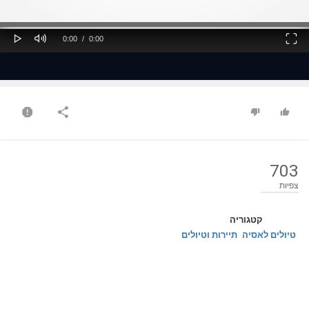
ss
Loaded
: 0%
0%
Play
Mute
Fullscreen
Current
Duration
0:00
/
0:00
Time
Time
703
צפיות
קטגוריה
טיולים לאסיה
תיירות וטיולים