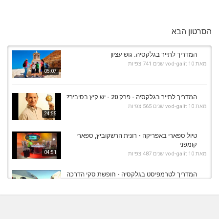
הסרטון הבא
המדריך לתייר בגלקסיה. גוש עציון
מאת
10 שנים
vod-galit
741 צפיות
05:07
המדריך לתייר בגלקסיה - פרק 20 - יש קיץ בסיביר?
מאת
10 שנים
vod-galit
565 צפיות
24:55
טיול ספארי באפריקה - רונית הרשקוביץ, ספארי
קומפני
04:51
מאת
10 שנים
vod-galit
487 צפיות
המדריך לטרמפיסט בגלקסיה - חופשת סקי הדרכה
בעברית
03:47
מאת
10 שנים
vod-galit
798 צפיות
המדריך לצייר בגלקסיה - פרק 11 - רכס האנדים,