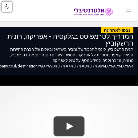
נצפו לאחרונה
המדריך לטרמפיסט בגלקסיה - אפריקה, רונית
הרשקוביץ
רונית הרשקוביץ, קונסול הכבוד של זמביה בישראל ובעלים של חברת התיירות
ספארי קומפני מספרת על אפריקה וחמשת היעדים הנבחרים: אוגנדה, זמביה,
טנזניה, זנזיבר וקניה. למידע נוסף על טיול לאפריקה
ompany.co.il/destination/%D7%90%D7%A4%D7%A8%D7%99%D7%A7%D7%94/