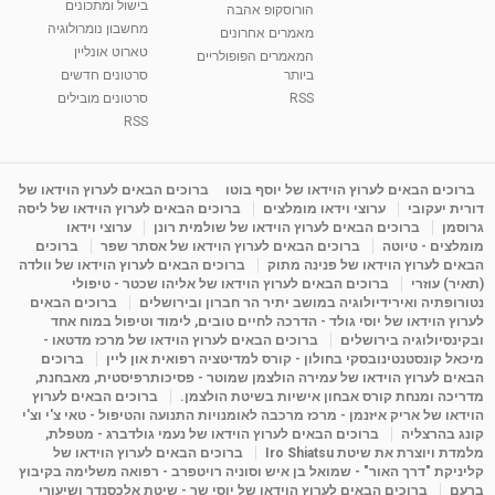
בישול ומתכונים
הורוסקופ אהבה
סודות בתאריך הלידה, משמעות חודש הלידה -
מחשבון נומרולוגיה
ינואר זינה ליבשיץ נומרולוגית
מאמרים אחרונים
טארוט אונליין
05:37
מאת
10 שנים
vod-galit
3,261 צפיות
המאמרים הפופולריים
ביותר
סרטונים חדשים
RSS
סרטונים מובילים
ליסה גרוסמן - המרכז לאימון התנהגותי - קשב
וריכוז ברעננה - הרצאת מבוא: אימון להצלחה של...
RSS
1:31:05
מאת
4 שנים
Shahar-vod
1,732 צפיות
מדיטציה בדמיון מודרך - היכרות עם האני הפנימי
ברוכים הבאים לערוץ הוידאו של יוסף בוטו
ברוכים הבאים לערוץ הוידאו של
דורית יעקובי
ערוצי וידאו מומלצים
ברוכים הבאים לערוץ הוידאו של ליסה
מאת
11 שנים
admin
3,644 צפיות
09:12
גרוסמן
ברוכים הבאים לערוץ הוידאו של שולמית רונן
ערוצי וידאו
מומלצים - טיוטה
ברוכים הבאים לערוץ הוידאו של אסתר שפר
ברוכים
הבאים לערוץ הוידאו של פנינה מתוק
ברוכים הבאים לערוץ הוידאו של וולדה
פנינה מתוק - מרכז "נתיב הלב" בהרצליה-
(תאיר) עוזרי
ברוכים הבאים לערוץ הוידאו של אליהו שכטר - טיפולי
מדיטציה-התחדשות
נטורופתיה ואירידיולוגיה במושב יתיר הר חברון ובירושלים
ברוכים הבאים
15:49
מאת
6 שנים
Shahar-vod
2,143 צפיות
לערוץ הוידאו של יוסי גולד - הדרכה לחיים טובים, לימוד וטיפול במוח אחד
ובקינסיולוגיה בירושלים
ברוכים הבאים לערוץ הוידאו של מרכז מדטאו -
מיכאל קונסטנטינובסקי בחולון - קורס למדיטציה רפואית און ליין
ברוכים
הבאים לערוץ הוידאו של עמירה הולצמן שמוטר - פסיכותרפיסטית, מאבחנת,
מדריכה ומנחת קורס אבחון אישיות בשיטת הולצמן.
ברוכים הבאים לערוץ
הוידאו של אריק איזנמן - מרכז מרכבה לאומנויות התנועה והטיפול - טאי צ'י וצ'י
קונג בהרצליה
ברוכים הבאים לערוץ הוידאו של נעמי גולדברג - מטפלת,
מלמדת ויוצרת את שיטת Iro Shiatsu
ברוכים הבאים לערוץ הוידאו של
קליניקת "דרך האור" - שמואל בן איש וסוניה רויטפרב - רפואה משלימה בקיבוץ
ברעם
ברוכים הבאים לערוץ הוידאו של יוסי שר - שיטת אלכסנדר ושיעורי