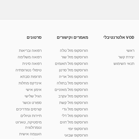
אפריקה,...
25:47
מאת
10 שנים
vod-galit
736 צפיות
המדריך לתייר בגלקסיה - פרק 15 - בין יפן ליוון
מאת
10 שנים
vod-galit
564 צפיות
25:27
VOD אלטרנטיבלי
מאמרים וקישורים
סרטונים
המדריך לתייר בגלקסיה - פרק 17 - סקי, שמש,
וקדושה
ראשי
הורוסקופ מזל טלה
רפואה ובריאות
25:07
מאת
10 שנים
vod-galit
917 צפיות
יצירת קשר
הורוסקופ מזל שור
רפואה משלימה
תנאי השימוש
הורוסקופ מזל תאומים
רפואה סינית
קרין גורן - העוגה המתגלצ’ת ללא קמח
הורוסקופ מזל סרטן
טיפולי נטורופתיה
מאת
7 שנים
Shahar-vod
38.5k צפיות
הורוסקופ מזל אריה
תרופות סבתא
הורוסקופ מזל בתולה
אינדקס מחלות
10:17
הורוסקופ מזל מאזניים
אימון אישי
יוסי שר - מתמחה בשיטת אלכסנדר וטאי צ'י
הורוסקופ מזל עקרב
הגיל שלישי
ברחובות ובקיבוץ נען
הורוסקופ מזל קשת
ספורט וכושר
מאת
7 שנים
Shahar-vod
2,734 צפיות
הורוסקופ מזל גדי
קורסים ומדריכים
01:37
הורוסקופ מזל דלי
תיירות וטיולים
רנה רז-גילו -טיפול אנרגטי ויעוץ רוחני - נומרולוגית
הורוסקופ מזל דגים
מיסטיקה, טארוט
בגבעת שמואל
ונומרולוגיה
הורוסקופ יומי
01:46
מאת
5 שנים
Shahar-vod
2,309 צפיות
העצמה אישית
הורוסקופ שבועי