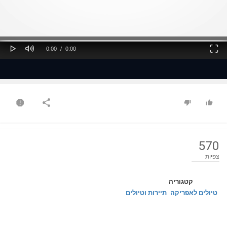
ss
Loaded
: 0%
0%
Play
Mute
Fullscreen
Current
Duration
0:00
/
0:00
Time
Time
570
צפיות
קטגוריה
טיולים לאפריקה
תיירות וטיולים