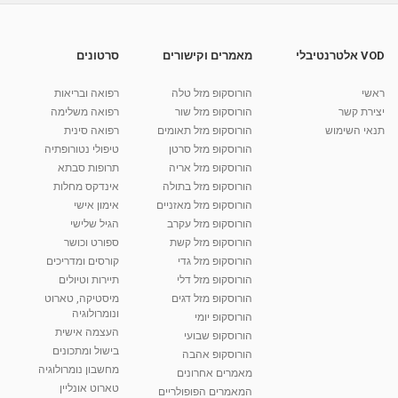
הרצל כחלון - הכנה לכיתה א'
מאת
10 שנים
vod-galit
555 צפיות
14:44
VOD אלטרנטיבלי
מאמרים וקישורים
סרטונים
הכנה לכיתה א'
ראשי
הורוסקופ מזל טלה
רפואה ובריאות
מאת
10 שנים
vod-galit
509 צפיות
18:26
יצירת קשר
הורוסקופ מזל שור
רפואה משלימה
תנאי השימוש
הורוסקופ מזל תאומים
רפואה סינית
קרין גורן - העוגה המתגלצ’ת ללא קמח
הורוסקופ מזל סרטן
טיפולי נטורופתיה
מאת
7 שנים
Shahar-vod
38.5k צפיות
הורוסקופ מזל אריה
תרופות סבתא
הורוסקופ מזל בתולה
אינדקס מחלות
10:17
הורוסקופ מזל מאזניים
אימון אישי
יוסי שר - מתמחה בשיטת אלכסנדר וטאי צ'י
הורוסקופ מזל עקרב
הגיל שלישי
ברחובות ובקיבוץ נען
הורוסקופ מזל קשת
ספורט וכושר
מאת
7 שנים
Shahar-vod
2,734 צפיות
הורוסקופ מזל גדי
קורסים ומדריכים
01:37
הורוסקופ מזל דלי
תיירות וטיולים
רנה רז-גילו -טיפול אנרגטי ויעוץ רוחני - נומרולוגית
הורוסקופ מזל דגים
מיסטיקה, טארוט
בגבעת שמואל
ונומרולוגיה
הורוסקופ יומי
01:46
מאת
5 שנים
Shahar-vod
2,310 צפיות
העצמה אישית
הורוסקופ שבועי
בישול ומתכונים
הורוסקופ אהבה
סודות בתאריך הלידה, משמעות חודש הלידה -
מחשבון נומרולוגיה
ינואר זינה ליבשיץ נומרולוגית
מאמרים אחרונים
טארוט אונליין
05:37
מאת
10 שנים
vod-galit
3,261 צפיות
המאמרים הפופולריים