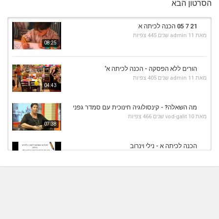
הסרטון הבא
21 7 05 הכנה לכיתה א
מאת
11 שנים
admin
445 צפיות
08:25
הורים ללא הפסקה - הכנה לכיתה א'
מאת
11 שנים
admin
405 צפיות
04:43
מה השאלה? - קינסולוגיה חינוכית עם סמדר גפני
מאת
10 שנים
vod-galit
466 צפיות
07:38
הכנה לכיתה א - נילי וינרוב
מאת
10 שנים
vod-galit
575 צפיות
06:11
סמדר סלע - ערוץ 10 - הדרכת הורים - לצאת
מהשגרה
06:29
מאת
10 שנים
vod-galit
483 צפיות