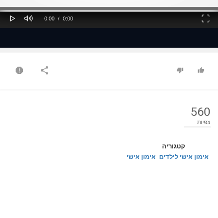
ss
Loaded
: 0%
0%
Play
Mute
Fullscreen
Current
Duration
0:00
/
0:00
Time
Time
560
צפיות
קטגוריה
אימון אישי לילדים
אימון אישי