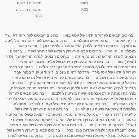
ביותר
סרטונים חדשים
RSS
סרטונים מובילים
ליסה גרוסמן - המרכז לאימון התנהגותי - קשב
וריכוז ברעננה - הרצאת מבוא: אימון להצלחה של...
RSS
1:31:05
מאת
4 שנים
Shahar-vod
1,732 צפיות
מדיטציה בדמיון מודרך - היכרות עם האני הפנימי
ברוכים הבאים לערוץ הוידאו של יוסף בוטו
ברוכים הבאים לערוץ הוידאו של
דורית יעקובי
ערוצי וידאו מומלצים
ברוכים הבאים לערוץ הוידאו של ליסה
מאת
11 שנים
admin
3,644 צפיות
09:12
גרוסמן
ברוכים הבאים לערוץ הוידאו של שולמית רונן
ערוצי וידאו
מומלצים - טיוטה
ברוכים הבאים לערוץ הוידאו של אסתר שפר
ברוכים
הבאים לערוץ הוידאו של פנינה מתוק
ברוכים הבאים לערוץ הוידאו של וולדה
פנינה מתוק - מרכז "נתיב הלב" בהרצליה-
(תאיר) עוזרי
ברוכים הבאים לערוץ הוידאו של אליהו שכטר - טיפולי
מדיטציה-התחדשות
נטורופתיה ואירידיולוגיה במושב יתיר הר חברון ובירושלים
ברוכים הבאים
15:49
מאת
6 שנים
Shahar-vod
2,143 צפיות
לערוץ הוידאו של יוסי גולד - הדרכה לחיים טובים, לימוד וטיפול במוח אחד
ובקינסיולוגיה בירושלים
ברוכים הבאים לערוץ הוידאו של מרכז מדטאו -
מיכאל קונסטנטינובסקי בחולון - קורס למדיטציה רפואית און ליין
ברוכים
הבאים לערוץ הוידאו של עמירה הולצמן שמוטר - פסיכותרפיסטית, מאבחנת,
מדריכה ומנחת קורס אבחון אישיות בשיטת הולצמן.
ברוכים הבאים לערוץ
הוידאו של אריק איזנמן - מרכז מרכבה לאומנויות התנועה והטיפול - טאי צ'י וצ'י
קונג בהרצליה
ברוכים הבאים לערוץ הוידאו של נעמי גולדברג - מטפלת,
מלמדת ויוצרת את שיטת Iro Shiatsu
ברוכים הבאים לערוץ הוידאו של
קליניקת "דרך האור" - שמואל בן איש וסוניה רויטפרב - רפואה משלימה בקיבוץ
ברעם
ברוכים הבאים לערוץ הוידאו של יוסי שר - שיטת אלכסנדר ושיעורי
טאי צ'י ברחובות ובקיבוץ נען
ברוכים הבאים לערוץ הוידאו של מאיר תבורי -
מרכז לקבלה פסיכולוגיה ויהדות בבני ברק
ברוכים הבאים לערוץ הוידאו של
מאיה מיכל מנדל - טיפול רגשי לנשים ונערות בנתניה
ברוכים הבאים לערוץ