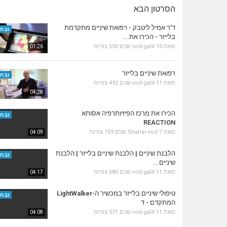
הסרטון הבא
ד'ר אמיל ליטבק - רפואת שיניים מתקדמת
נבחר
בלייזר - הכירו את...
מאת
10 שנים
vod-galit
550 צפיות
01:26
רפואת שיניים בלייזר
נבחר
מאת
11 שנים
vod-galit
492 צפיות
04:28
הכירו את מרכז הפיזיותרפיה אסותא
נבחר
REACTION
מאת
7 שנים
Shahar-vod
759 צפיות
04:09
הלבנת שיניים | הלבנת שיניים בלייזר | הלבנת
נבחר
שיניים...
מאת
11 שנים
vod-galit
680 צפיות
04:17
טיפולי שיניים בלייזר במכשיר ה-LightWalker
נבחר
המתקדם - ד
מאת
11 שנים
vod-galit
571 צפיות
04:08