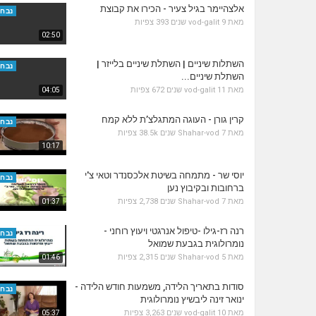
אלצהיימר בגיל צעיר - הכירו את קבוצת
נבחר
מאת
9 שנים
vod-galit
393 צפיות
02:50
השתלות שיניים | השתלת שיניים בלייזר |
נבחר
השתלת שיניים...
מאת
11 שנים
vod-galit
672 צפיות
04:05
קרין גורן - העוגה המתגלצ’ת ללא קמח
נבחר
מאת
7 שנים
Shahar-vod
38.5k צפיות
10:17
יוסי שר - מתמחה בשיטת אלכסנדר וטאי צ'י
נבחר
ברחובות ובקיבוץ נען
מאת
7 שנים
Shahar-vod
2,738 צפיות
01:37
רנה רז-גילו -טיפול אנרגטי ויעוץ רוחני -
נבחר
נומרולוגית בגבעת שמואל
מאת
5 שנים
Shahar-vod
2,315 צפיות
01:46
סודות בתאריך הלידה, משמעות חודש הלידה -
נבחר
ינואר זינה ליבשיץ נומרולוגית
מאת
10 שנים
vod-galit
3,263 צפיות
05:37