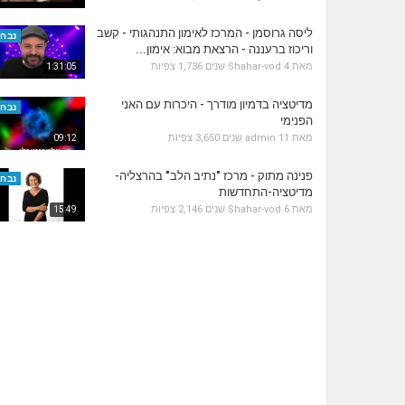
ליסה גרוסמן - המרכז לאימון התנהגותי - קשב
נבחר
וריכוז ברעננה - הרצאת מבוא: אימון...
מאת
4 שנים
Shahar-vod
1,736 צפיות
1:31:05
מדיטציה בדמיון מודרך - היכרות עם האני
נבחר
הפנימי
מאת
11 שנים
admin
3,650 צפיות
09:12
פנינה מתוק - מרכז "נתיב הלב" בהרצליה-
נבחר
מדיטציה-התחדשות
מאת
6 שנים
Shahar-vod
2,146 צפיות
15:49