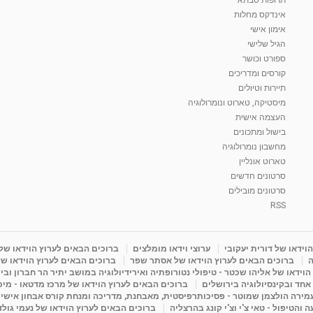
אינדקס מחלות
אימון אישי
הגיל שלישי
ספורט וכושר
קורסים ומדריכים
תיירות וטיולים
מיסטיקה, טארוט ונומרולוגיה
העצמה אישית
בישול ומתכונים
מחשבון נומרולוגיה
טארוט אונליין
סרטונים חדשים
סרטונים מובילים
RSS
וידאו של דורית יעקובי
ערוצי וידאו מומלצים
ברוכים הבאים לערוץ הוידאו של
ה
ברוכים הבאים לערוץ הוידאו של אסתר שפר
ברוכים הבאים לערוץ הוידאו של
וידאו של אליהו שכטר - טיפולי נטורופתיה ואירידיולוגיה במושב יתיר הר חברון ובי
 אחד ובקינסיולוגיה בירושלים
ברוכים הבאים לערוץ הוידאו של מרכז מדטאו - מיכא
עמירה הולצמן שמוטר - פסיכותרפיסטית, מאבחנת, מדריכה ומנחת קורס אבחון אישי
והטיפול - טאי צ'י וצ'י קונג בהרצליה
ברוכים הבאים לערוץ הוידאו של נעמי גול