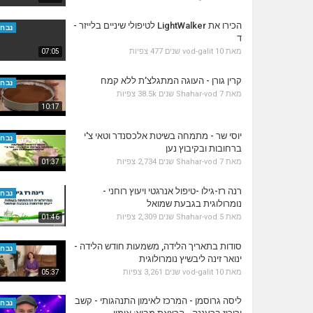
הכירו את LightWalker לטיפולי שיניים בלייזר -
נבחר
ד
מאת
10 שנים
vod-galit
477 צפיות
07:05
קרין גורן - העוגה המתגלצ’ת ללא קמח
נבחר
מאת
7 שנים
Shahar-vod
38.5k צפיות
10:17
יוסי שר - מתמחה בשיטת אלכסנדר וטאי צ'י
נבחר
ברחובות ובקיבוץ נען
מאת
7 שנים
Shahar-vod
2,734 צפיות
01:37
רנה רז-גילו -טיפול אנרגטי ויעוץ רוחני -
נבחר
נומרולוגית בגבעת שמואל
מאת
5 שנים
Shahar-vod
2,309 צפיות
01:46
סודות בתאריך הלידה, משמעות חודש הלידה -
נבחר
ינואר זינה ליבשיץ נומרולוגית
מאת
10 שנים
vod-galit
3,261 צפיות
05:37
ליסה גרוסמן - המרכז לאימון התנהגותי - קשב
נבחר