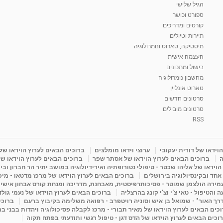
הגיל שלישי
ספורט וכושר
קורסים ומדריכים
תיירות וטיולים
מיסטיקה, טארוט ונומרולוגיה
העצמה אישית
בישול ומתכונים
מחשבון נומרולוגיה
טארוט אונליין
סרטונים חדשים
סרטונים מובילים
RSS
וידאו של דורית יעקובי
ערוצי וידאו מומלצים
ברוכים הבאים לערוץ הוידאו של
ה
ברוכים הבאים לערוץ הוידאו של אסתר שפר
ברוכים הבאים לערוץ הוידאו של
וידאו של אליהו שכטר - טיפולי נטורופתיה ואירידיולוגיה במושב יתיר הר חברון ובי
 אחד ובקינסיולוגיה בירושלים
ברוכים הבאים לערוץ הוידאו של מרכז מדטאו - מיכא
עמירה הולצמן שמוטר - פסיכותרפיסטית, מאבחנת, מדריכה ומנחת קורס אבחון אישי
והטיפול - טאי צ'י וצ'י קונג בהרצליה
ברוכים הבאים לערוץ הוידאו של נעמי גול
דרך האור" - שמואל בן איש וסוניה רויטפרב - רפואה משלימה בקיבוץ ברעם
ברוכי
כים הבאים לערוץ הוידאו של מאיר תבורי - מרכז לקבלה פסיכולוגיה ויהדות בבני ב
וכים הבאים לערוץ הוידאו של הדס דגן - טיפול רגשי ותודעתי בפתח תקוה