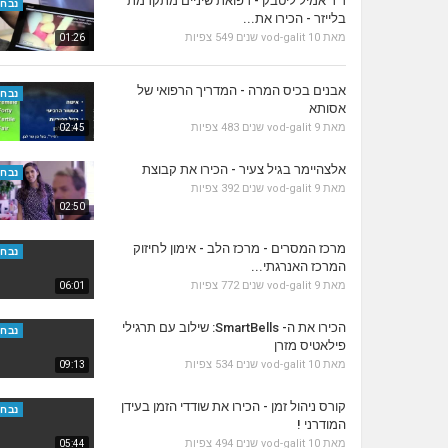
ד'ר אמיל ליטבק - רפואת שיניים מתקדמת
נבחר
בלייזר - הכירו את...
מאת
10 שנים
vod-galit
549 צפיות
01:26
אבנים בכיס המרה - המדריך הרפואי של
נבחר
אסותא
מאת
9 שנים
vod-galit
483 צפיות
02:45
אלצהיימר בגיל צעיר - הכירו את קבוצת
נבחר
מאת
9 שנים
vod-galit
392 צפיות
02:50
מרכז המסרים - מרכז הלב - אימון לחיזוק
נבחר
המרכז האנרגתי...
מאת
9 שנים
vod-galit
772 צפיות
06:01
הכירו את ה- SmartBells: שילוב עם תרגילי
נבחר
פילאטיס מזרן
מאת
10 שנים
vod-galit
534 צפיות
09:13
קורס ניהול זמן - הכירו את שודדי הזמן בעידן
נבחר
המודרני !
מאת
10 שנים
vod-galit
494 צפיות
05:44