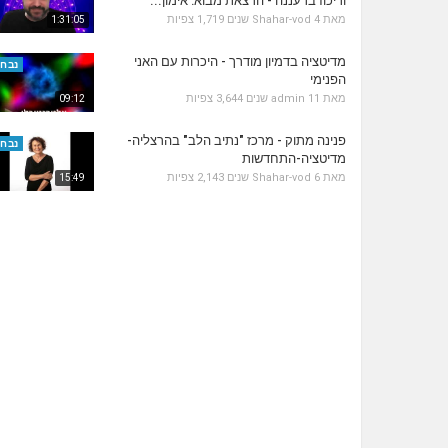
וריכוז ברעננה - הרצאת מבוא: אימון...
מאת
4 שנים
Shahar-vod
1,719 צפיות
1:31:05
מדיטציה בדמיון מודרך - היכרות עם האני
נבחר
הפנימי
מאת
11 שנים
admin
3,644 צפיות
09:12
פנינה מתוק - מרכז "נתיב הלב" בהרצליה-
נבחר
מדיטציה-התחדשות
מאת
6 שנים
Shahar-vod
2,143 צפיות
15:49