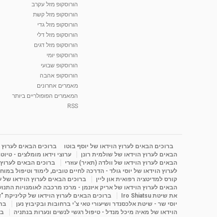
הורוסקופ מזל עקרב
הורוסקופ מזל קשת
הורוסקופ מזל גדי
הורוסקופ מזל דלי
הורוסקופ מזל דגים
הורוסקופ יומי
הורוסקופ שבועי
הורוסקופ אהבה
מאמרים אחרונים
המאמרים הפופולריים ביותר
RSS
ברוכים הבאים לערוץ הוידאו של יוסף בוטו
ברוכים הבאים לערוץ ה
הבאים לערוץ הוידאו של שולמית רונן
ערוצי וידאו מומלצים - טיוט
הבאים לערוץ הוידאו של וולדה (תאיר) עוזרי
ברוכים הבאים לערוץ ה
לערוץ הוידאו של יוסי גולד - הדרכה לחיים טובים, לימוד וטיפול במוח
קורס למדיטציה רפואית און ליין
ברוכים הבאים לערוץ הוידאו של 
הבאים לערוץ הוידאו של אריק איזנמן - מרכז מרכבה לאומנויות התנועה 
את שיטת Iro Shiatsu
ברוכים הבאים לערוץ הוידאו של קליניקת "
יוסי שר - שיטת אלכסנדר ושיעורי טאי צ'י ברחובות ובקיבוץ נען
ברו
הוידאו של מאיה מיכל מנדל - טיפול רגשי לנשים ונערות בנתניה
בר