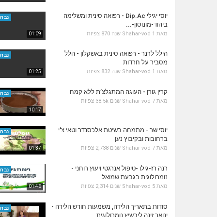
יוסי יגילי Dip.Ac - רפואה סינית ומשלימה
נבחר
ביהוד-מונוסון-...
מאת
1 שנה
Shahar-vod
870 צפיות
01:09
הילל לרנר - רפואה סינית באשקלון - הלל
נבחר
מסביר על חרדות
מאת
1 שנה
Shahar-vod
832 צפיות
01:25
קרין גורן - העוגה המתגלצ’ת ללא קמח
נבחר
מאת
7 שנים
Shahar-vod
38.5k צפיות
10:17
יוסי שר - מתמחה בשיטת אלכסנדר וטאי צ'י
נבחר
ברחובות ובקיבוץ נען
מאת
7 שנים
Shahar-vod
2,738 צפיות
01:37
רנה רז-גילו -טיפול אנרגטי ויעוץ רוחני -
נבחר
נומרולוגית בגבעת שמואל
מאת
5 שנים
Shahar-vod
2,314 צפיות
01:46
סודות בתאריך הלידה, משמעות חודש הלידה -
נבחר
ינואר זינה ליבשיץ נומרולוגית