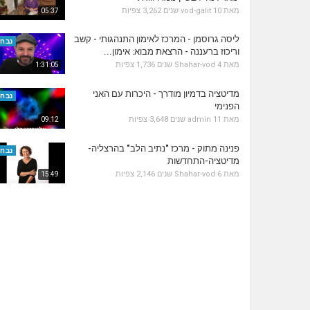
מאת
10 שנים
vod-galit
3,262 צפיות
05:37
ליסה גרוסמן - המרכז לאימון התנהגותי - קשב
נבחר
וריכוז ברעננה - הרצאת מבוא: אימון...
מאת
4 שנים
Shahar-vod
1,736 צפיות
1:31:05
מדיטציה בדמיון מודרך - היכרות עם האני
נבחר
הפנימי
מאת
11 שנים
admin
3,648 צפיות
09:12
פנינה מתוק - מרכז "נתיב הלב" בהרצליה-
נבחר
מדיטציה-התחדשות
מאת
6 שנים
Shahar-vod
2,146 צפיות
15:49