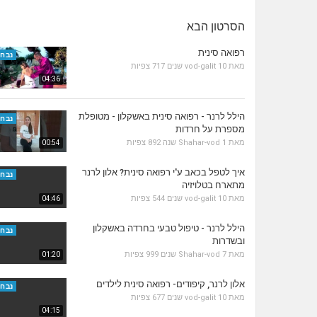
הסרטון הבא
רפואה סינית
נבחר
מאת
10 שנים
vod-galit
717 צפיות
04:36
הילל לרנר - רפואה סינית באשקלון - מטופלת
נבחר
מספרת על חרדות
מאת
1 שנה
Shahar-vod
892 צפיות
00:54
איך לטפל בכאב ע'י רפואה סינית? אלון לרנר
נבחר
מתארח בטלויזיה
מאת
10 שנים
vod-galit
544 צפיות
04:46
הילל לרנר - טיפול טבעי בחרדה באשקלון
נבחר
ובשדרות
מאת
7 שנים
Shahar-vod
999 צפיות
01:20
אלון לרנר, קיפודים- רפואה סינית לילדים
נבחר
מאת
10 שנים
vod-galit
677 צפיות
04:15