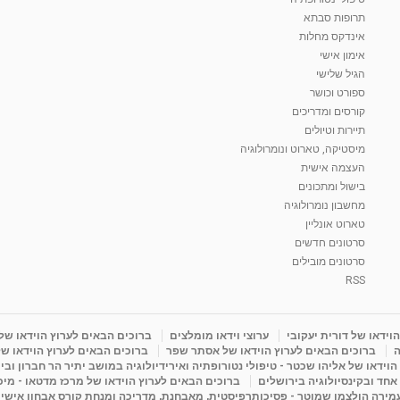
תרופות סבתא
אינדקס מחלות
אימון אישי
הגיל שלישי
ספורט וכושר
קורסים ומדריכים
תיירות וטיולים
מיסטיקה, טארוט ונומרולוגיה
העצמה אישית
בישול ומתכונים
מחשבון נומרולוגיה
טארוט אונליין
סרטונים חדשים
סרטונים מובילים
RSS
וידאו של דורית יעקובי
ערוצי וידאו מומלצים
ברוכים הבאים לערוץ הוידאו של
ה
ברוכים הבאים לערוץ הוידאו של אסתר שפר
ברוכים הבאים לערוץ הוידאו של
וידאו של אליהו שכטר - טיפולי נטורופתיה ואירידיולוגיה במושב יתיר הר חברון ובי
 אחד ובקינסיולוגיה בירושלים
ברוכים הבאים לערוץ הוידאו של מרכז מדטאו - מיכא
עמירה הולצמן שמוטר - פסיכותרפיסטית, מאבחנת, מדריכה ומנחת קורס אבחון אישי