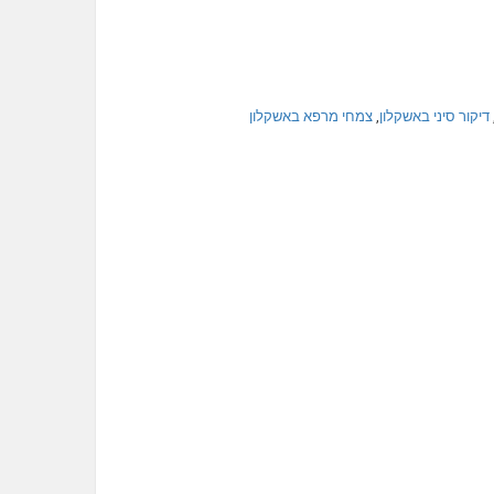
דיקור סיני באשקלון
,
צמחי מרפא באשקלון