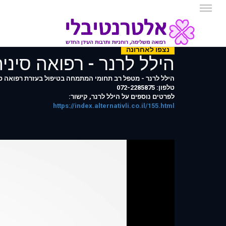
נצפו לאחרונה
הילל לרנר - רפואה סיני
הילל לרנר - מטפל רב תחומי המתמחה בטיפול בעזרת רפואה סינית
טלפון: 072-2285875
לפרטים נוספים על הילל לרנר, קישור:
https://index.alternativli.co.il/155.html