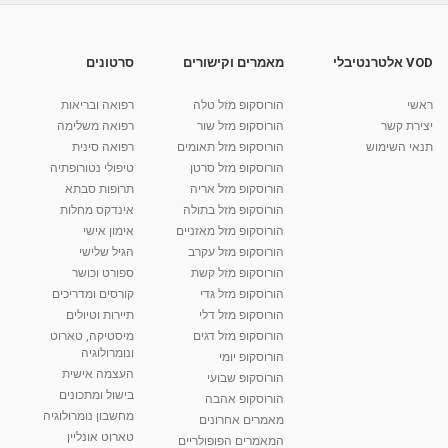
התמודדות עם ילדים מתבגרים, טיפול במתבגרים,
הדרכת הורים
05:00
מאת
11 שנים
admin
484 צפיות
VOD אלטרנטיבלי
מאמרים וקישורים
סרטונים
הדרכת הורים למתבגרים ובני נוער, טיפול בילדים
ונוער
ראשי
הורוסקופ מזל טלה
רפואה ובריאות
08:21
מאת
11 שנים
admin
527 צפיות
יצירת קשר
הורוסקופ מזל שור
רפואה משלימה
תנאי השימוש
הורוסקופ מזל תאומים
רפואה סינית
קרין גורן - העוגה המתגלצ’ת ללא קמח
הורוסקופ מזל סרטן
טיפולי נטורופתיה
מאת
7 שנים
Shahar-vod
38.5k צפיות
הורוסקופ מזל אריה
תרופות סבתא
הורוסקופ מזל בתולה
אינדקס מחלות
10:17
הורוסקופ מזל מאזניים
אימון אישי
יוסי שר - מתמחה בשיטת אלכסנדר וטאי צ'י
הורוסקופ מזל עקרב
הגיל שלישי
ברחובות ובקיבוץ נען
הורוסקופ מזל קשת
ספורט וכושר
מאת
7 שנים
Shahar-vod
2,738 צפיות
הורוסקופ מזל גדי
קורסים ומדריכים
01:37
הורוסקופ מזל דלי
תיירות וטיולים
רנה רז-גילו -טיפול אנרגטי ויעוץ רוחני - נומרולוגית
הורוסקופ מזל דגים
מיסטיקה, טארוט
בגבעת שמואל
ונומרולוגיה
הורוסקופ יומי
01:46
מאת
5 שנים
Shahar-vod
2,314 צפיות
העצמה אישית
הורוסקופ שבועי
בישול ומתכונים
הורוסקופ אהבה
סודות בתאריך הלידה, משמעות חודש הלידה -
מחשבון נומרולוגיה
ינואר זינה ליבשיץ נומרולוגית
מאמרים אחרונים
טארוט אונליין
05:37
מאת
10 שנים
vod-galit
3,262 צפיות
המאמרים הפופולריים