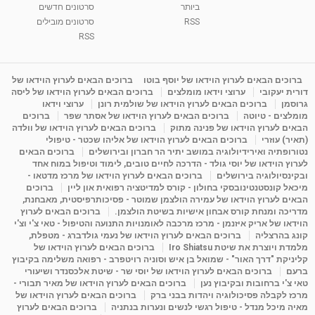
ביותר
סרטונים חדשים
RSS
סרטונים מובילים
ליסה גרוסמן - המרכז לאימון התנהגותי - קשב
וריכוז ברעננה - הרצאת מבוא: אימון להצלחה של...
RSS
1:31:05
מאת
4 שנים
Shahar-vod
1,736 צפיות
מדיטציה בדמיון מודרך - היכרות עם האני הפנימי
ברוכים הבאים לערוץ הוידאו של יוסף בוטו
ברוכים הבאים לערוץ הוידאו של
דורית יעקובי
ערוצי וידאו מומלצים
ברוכים הבאים לערוץ הוידאו של ליסה
מאת
11 שנים
admin
3,648 צפיות
09:12
גרוסמן
ברוכים הבאים לערוץ הוידאו של שולמית רונן
ערוצי וידאו
מומלצים - טיוטה
ברוכים הבאים לערוץ הוידאו של אסתר שפר
ברוכים
הבאים לערוץ הוידאו של פנינה מתוק
ברוכים הבאים לערוץ הוידאו של וולדה
פנינה מתוק - מרכז "נתיב הלב" בהרצליה-
(תאיר) עוזרי
ברוכים הבאים לערוץ הוידאו של אליהו שכטר - טיפולי
מדיטציה-התחדשות
נטורופתיה ואירידיולוגיה במושב יתיר הר חברון ובירושלים
ברוכים הבאים
15:49
מאת
6 שנים
Shahar-vod
2,146 צפיות
לערוץ הוידאו של יוסי גולד - הדרכה לחיים טובים, לימוד וטיפול במוח אחד
ובקינסיולוגיה בירושלים
ברוכים הבאים לערוץ הוידאו של מרכז מדטאו -
מיכאל קונסטנטינובסקי בחולון - קורס למדיטציה רפואית און ליין
ברוכים
הבאים לערוץ הוידאו של עמירה הולצמן שמוטר - פסיכותרפיסטית, מאבחנת,
מדריכה ומנחת קורס אבחון אישיות בשיטת הולצמן.
ברוכים הבאים לערוץ
הוידאו של אריק איזנמן - מרכז מרכבה לאומנויות התנועה והטיפול - טאי צ'י וצ'י
קונג בהרצליה
ברוכים הבאים לערוץ הוידאו של נעמי גולדברג - מטפלת,
מלמדת ויוצרת את שיטת Iro Shiatsu
ברוכים הבאים לערוץ הוידאו של
קליניקת "דרך האור" - שמואל בן איש וסוניה רויטפרב - רפואה משלימה בקיבוץ
ברעם
ברוכים הבאים לערוץ הוידאו של יוסי שר - שיטת אלכסנדר ושיעורי
טאי צ'י ברחובות ובקיבוץ נען
ברוכים הבאים לערוץ הוידאו של מאיר תבורי -
מרכז לקבלה פסיכולוגיה ויהדות בבני ברק
ברוכים הבאים לערוץ הוידאו של
מאיה מיכל מנדל - טיפול רגשי לנשים ונערות בנתניה
ברוכים הבאים לערוץ