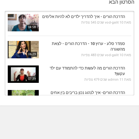
הסרטון הבא
הדרכת הורים - איך להדריך ילדים לא להיות אלימים
מאת
10 שנים
vod-galit
545 צפיות
04:58
סמדר סלע - ערוץ 10 - הדרכת הורים - לצאת
מהשגרה
06:29
מאת
10 שנים
vod-galit
483 צפיות
הדרכת הורים מה לעשות כדי להתמודד עם ילד
עקשן?
07:39
מאת
11 שנים
admin
479 צפיות
הדרכת הורים- איך לנהוג נכון בריבים בין אחים
מאת
10 שנים
vod-galit
381 צפיות
06:33
שרי גלזר, סדר יום חדש, ערוץ- הדרכת הורים, הכנת
שיעורי בית
06:45
מאת
10 שנים
vod-galit
536 צפיות