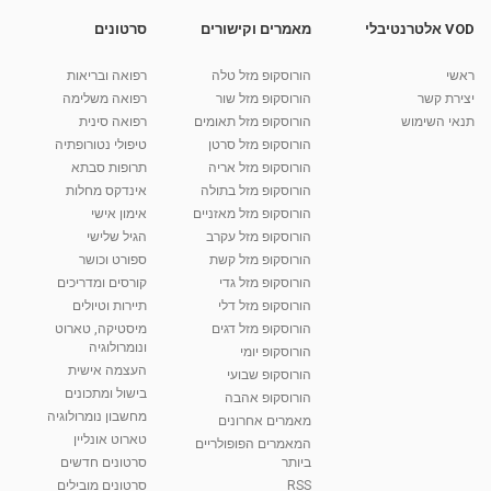
05:11
VOD אלטרנטיבלי
מאמרים וקישורים
סרטונים
ראיון בערוץ הבריאות- טיפול בדיקור יפני
ראשי
הורוסקופ מזל טלה
רפואה ובריאות
מאת
11 שנים
vod-galit
611 צפיות
09:45
יצירת קשר
הורוסקופ מזל שור
רפואה משלימה
תנאי השימוש
הורוסקופ מזל תאומים
רפואה סינית
קרין גורן - העוגה המתגלצ’ת ללא קמח
הורוסקופ מזל סרטן
טיפולי נטורופתיה
מאת
7 שנים
Shahar-vod
38.5k צפיות
הורוסקופ מזל אריה
תרופות סבתא
הורוסקופ מזל בתולה
אינדקס מחלות
10:17
הורוסקופ מזל מאזניים
אימון אישי
יוסי שר - מתמחה בשיטת אלכסנדר וטאי צ'י
הורוסקופ מזל עקרב
הגיל שלישי
ברחובות ובקיבוץ נען
הורוסקופ מזל קשת
ספורט וכושר
מאת
7 שנים
Shahar-vod
2,738 צפיות
הורוסקופ מזל גדי
קורסים ומדריכים
01:37
הורוסקופ מזל דלי
תיירות וטיולים
רנה רז-גילו -טיפול אנרגטי ויעוץ רוחני - נומרולוגית
הורוסקופ מזל דגים
מיסטיקה, טארוט
בגבעת שמואל
ונומרולוגיה
הורוסקופ יומי
01:46
מאת
5 שנים
Shahar-vod
2,314 צפיות
העצמה אישית
הורוסקופ שבועי
בישול ומתכונים
הורוסקופ אהבה
סודות בתאריך הלידה, משמעות חודש הלידה -
מחשבון נומרולוגיה
ינואר זינה ליבשיץ נומרולוגית
מאמרים אחרונים
טארוט אונליין
05:37
מאת
10 שנים
vod-galit
3,263 צפיות
המאמרים הפופולריים
ביותר
סרטונים חדשים
RSS
סרטונים מובילים
ליסה גרוסמן - המרכז לאימון התנהגותי - קשב