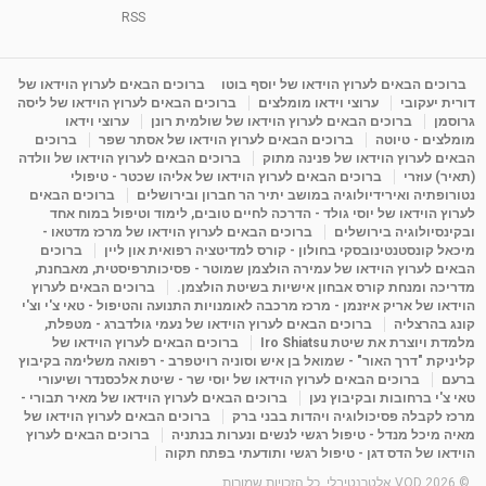
וריכוז ברעננה - הרצאת מבוא: אימון להצלחה של...
RSS
1:31:05
מאת
4 שנים
Shahar-vod
1,736 צפיות
מדיטציה בדמיון מודרך - היכרות עם האני הפנימי
ברוכים הבאים לערוץ הוידאו של יוסף בוטו
ברוכים הבאים לערוץ הוידאו של
דורית יעקובי
ערוצי וידאו מומלצים
ברוכים הבאים לערוץ הוידאו של ליסה
מאת
11 שנים
admin
3,649 צפיות
09:12
גרוסמן
ברוכים הבאים לערוץ הוידאו של שולמית רונן
ערוצי וידאו
מומלצים - טיוטה
ברוכים הבאים לערוץ הוידאו של אסתר שפר
ברוכים
הבאים לערוץ הוידאו של פנינה מתוק
ברוכים הבאים לערוץ הוידאו של וולדה
פנינה מתוק - מרכז "נתיב הלב" בהרצליה-
(תאיר) עוזרי
ברוכים הבאים לערוץ הוידאו של אליהו שכטר - טיפולי
מדיטציה-התחדשות
נטורופתיה ואירידיולוגיה במושב יתיר הר חברון ובירושלים
ברוכים הבאים
15:49
מאת
6 שנים
Shahar-vod
2,146 צפיות
לערוץ הוידאו של יוסי גולד - הדרכה לחיים טובים, לימוד וטיפול במוח אחד
ובקינסיולוגיה בירושלים
ברוכים הבאים לערוץ הוידאו של מרכז מדטאו -
מיכאל קונסטנטינובסקי בחולון - קורס למדיטציה רפואית און ליין
ברוכים
הבאים לערוץ הוידאו של עמירה הולצמן שמוטר - פסיכותרפיסטית, מאבחנת,
מדריכה ומנחת קורס אבחון אישיות בשיטת הולצמן.
ברוכים הבאים לערוץ
הוידאו של אריק איזנמן - מרכז מרכבה לאומנויות התנועה והטיפול - טאי צ'י וצ'י
קונג בהרצליה
ברוכים הבאים לערוץ הוידאו של נעמי גולדברג - מטפלת,
מלמדת ויוצרת את שיטת Iro Shiatsu
ברוכים הבאים לערוץ הוידאו של
קליניקת "דרך האור" - שמואל בן איש וסוניה רויטפרב - רפואה משלימה בקיבוץ
ברעם
ברוכים הבאים לערוץ הוידאו של יוסי שר - שיטת אלכסנדר ושיעורי
טאי צ'י ברחובות ובקיבוץ נען
ברוכים הבאים לערוץ הוידאו של מאיר תבורי -
מרכז לקבלה פסיכולוגיה ויהדות בבני ברק
ברוכים הבאים לערוץ הוידאו של
מאיה מיכל מנדל - טיפול רגשי לנשים ונערות בנתניה
ברוכים הבאים לערוץ
הוידאו של הדס דגן - טיפול רגשי ותודעתי בפתח תקוה
© 2026 VOD אלטרנטיבלי. כל הזכויות שמורות.