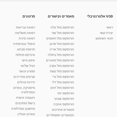
ד"ר ניר נתנזון- ראיון בערוץ 10 - חלק 1
מאת
10 שנים
vod-galit
632 צפיות
07:32
VOD אלטרנטיבלי
מאמרים וקישורים
סרטונים
מיפוי עצמות - סרטון הדרכה
ראשי
הורוסקופ מזל טלה
רפואה ובריאות
מאת
10 שנים
vod-galit
1,740 צפיות
02:50
יצירת קשר
הורוסקופ מזל שור
רפואה משלימה
תנאי השימוש
הורוסקופ מזל תאומים
רפואה סינית
קרין גורן - העוגה המתגלצ’ת ללא קמח
הורוסקופ מזל סרטן
טיפולי נטורופתיה
מאת
7 שנים
Shahar-vod
38.5k צפיות
הורוסקופ מזל אריה
תרופות סבתא
הורוסקופ מזל בתולה
אינדקס מחלות
10:17
הורוסקופ מזל מאזניים
אימון אישי
יוסי שר - מתמחה בשיטת אלכסנדר וטאי צ'י
הורוסקופ מזל עקרב
הגיל שלישי
ברחובות ובקיבוץ נען
הורוסקופ מזל קשת
ספורט וכושר
מאת
7 שנים
Shahar-vod
2,738 צפיות
הורוסקופ מזל גדי
קורסים ומדריכים
01:37
הורוסקופ מזל דלי
תיירות וטיולים
רנה רז-גילו -טיפול אנרגטי ויעוץ רוחני - נומרולוגית
הורוסקופ מזל דגים
מיסטיקה, טארוט
בגבעת שמואל
ונומרולוגיה
הורוסקופ יומי
01:46
מאת
5 שנים
Shahar-vod
2,314 צפיות
העצמה אישית
הורוסקופ שבועי
בישול ומתכונים
הורוסקופ אהבה
סודות בתאריך הלידה, משמעות חודש הלידה -
מחשבון נומרולוגיה
ינואר זינה ליבשיץ נומרולוגית
מאמרים אחרונים
טארוט אונליין
05:37
מאת
10 שנים
vod-galit
3,262 צפיות
המאמרים הפופולריים