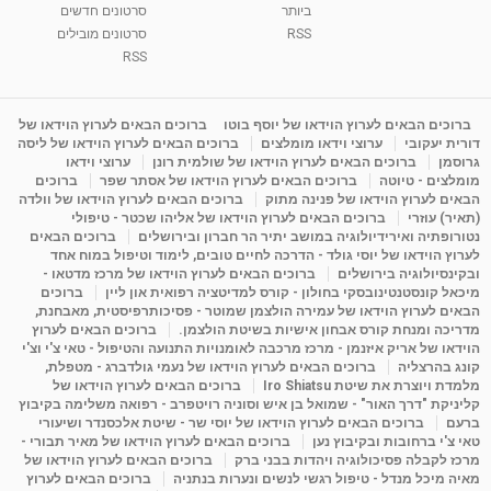
ביותר
סרטונים חדשים
RSS
סרטונים מובילים
ליסה גרוסמן - המרכז לאימון התנהגותי - קשב
וריכוז ברעננה - הרצאת מבוא: אימון להצלחה של...
RSS
1:31:05
מאת
4 שנים
Shahar-vod
1,736 צפיות
מדיטציה בדמיון מודרך - היכרות עם האני הפנימי
ברוכים הבאים לערוץ הוידאו של יוסף בוטו
ברוכים הבאים לערוץ הוידאו של
דורית יעקובי
ערוצי וידאו מומלצים
ברוכים הבאים לערוץ הוידאו של ליסה
מאת
11 שנים
admin
3,648 צפיות
09:12
גרוסמן
ברוכים הבאים לערוץ הוידאו של שולמית רונן
ערוצי וידאו
מומלצים - טיוטה
ברוכים הבאים לערוץ הוידאו של אסתר שפר
ברוכים
הבאים לערוץ הוידאו של פנינה מתוק
ברוכים הבאים לערוץ הוידאו של וולדה
פנינה מתוק - מרכז "נתיב הלב" בהרצליה-
(תאיר) עוזרי
ברוכים הבאים לערוץ הוידאו של אליהו שכטר - טיפולי
מדיטציה-התחדשות
נטורופתיה ואירידיולוגיה במושב יתיר הר חברון ובירושלים
ברוכים הבאים
15:49
מאת
6 שנים
Shahar-vod
2,146 צפיות
לערוץ הוידאו של יוסי גולד - הדרכה לחיים טובים, לימוד וטיפול במוח אחד
ובקינסיולוגיה בירושלים
ברוכים הבאים לערוץ הוידאו של מרכז מדטאו -
מיכאל קונסטנטינובסקי בחולון - קורס למדיטציה רפואית און ליין
ברוכים
הבאים לערוץ הוידאו של עמירה הולצמן שמוטר - פסיכותרפיסטית, מאבחנת,
מדריכה ומנחת קורס אבחון אישיות בשיטת הולצמן.
ברוכים הבאים לערוץ
הוידאו של אריק איזנמן - מרכז מרכבה לאומנויות התנועה והטיפול - טאי צ'י וצ'י
קונג בהרצליה
ברוכים הבאים לערוץ הוידאו של נעמי גולדברג - מטפלת,
מלמדת ויוצרת את שיטת Iro Shiatsu
ברוכים הבאים לערוץ הוידאו של
קליניקת "דרך האור" - שמואל בן איש וסוניה רויטפרב - רפואה משלימה בקיבוץ
ברעם
ברוכים הבאים לערוץ הוידאו של יוסי שר - שיטת אלכסנדר ושיעורי
טאי צ'י ברחובות ובקיבוץ נען
ברוכים הבאים לערוץ הוידאו של מאיר תבורי -
מרכז לקבלה פסיכולוגיה ויהדות בבני ברק
ברוכים הבאים לערוץ הוידאו של
מאיה מיכל מנדל - טיפול רגשי לנשים ונערות בנתניה
ברוכים הבאים לערוץ