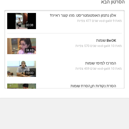
הסרטון הבא
אלון נתנזון האופטומטריסט: מהו קוצר ראייה?
מאת
9 שנים
vod-galit
477 צפיות
00:38
BeOK שומות
מאת
10 שנים
vod-galit
570 צפיות
04:40
המרכז למיפוי שומות
מאת
10 שנים
vod-galit
459 צפיות
10:00
הסרת נקודות חן,הסרת שומות
מאת
10 שנים
vod-galit
558 צפיות
05:23
תינוק נולד בליס עם דנה אופז - קבלה לחדר לידה
מאת
10 שנים
vod-galit
473 צפיות
07:59