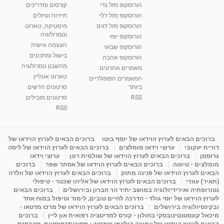
הורוסקופ מזל גדי
קורסים ומדריכים
01:37
הורוסקופ מזל דלי
תיירות וטיולים
רנה רז-גילו -טיפול אנרגטי ויעוץ רוחני - נומרולוגית
הורוסקופ מזל דגים
מיסטיקה, טארוט
בגבעת שמואל
ונומרולוגיה
הורוסקופ יומי
01:46
מאת
5 שנים
Shahar-vod
2,310 צפיות
העצמה אישית
הורוסקופ שבועי
בישול ומתכונים
הורוסקופ אהבה
סודות בתאריך הלידה, משמעות חודש הלידה -
מחשבון נומרולוגיה
ינואר זינה ליבשיץ נומרולוגית
מאמרים אחרונים
טארוט אונליין
05:37
מאת
10 שנים
vod-galit
3,261 צפיות
המאמרים הפופולריים
ביותר
סרטונים חדשים
RSS
סרטונים מובילים
ליסה גרוסמן - המרכז לאימון התנהגותי - קשב
וריכוז ברעננה - הרצאת מבוא: אימון להצלחה של...
RSS
1:31:05
מאת
4 שנים
Shahar-vod
1,732 צפיות
מדיטציה בדמיון מודרך - היכרות עם האני הפנימי
ברוכים הבאים לערוץ הוידאו של יוסף בוטו
ברוכים הבאים לערוץ הוידאו של
דורית יעקובי
ערוצי וידאו מומלצים
ברוכים הבאים לערוץ הוידאו של ליסה
מאת
11 שנים
admin
3,644 צפיות
09:12
גרוסמן
ברוכים הבאים לערוץ הוידאו של שולמית רונן
ערוצי וידאו
מומלצים - טיוטה
ברוכים הבאים לערוץ הוידאו של אסתר שפר
ברוכים
הבאים לערוץ הוידאו של פנינה מתוק
ברוכים הבאים לערוץ הוידאו של וולדה
פנינה מתוק - מרכז "נתיב הלב" בהרצליה-
(תאיר) עוזרי
ברוכים הבאים לערוץ הוידאו של אליהו שכטר - טיפולי
מדיטציה-התחדשות
נטורופתיה ואירידיולוגיה במושב יתיר הר חברון ובירושלים
ברוכים הבאים
15:49
מאת
6 שנים
Shahar-vod
2,143 צפיות
לערוץ הוידאו של יוסי גולד - הדרכה לחיים טובים, לימוד וטיפול במוח אחד
ובקינסיולוגיה בירושלים
ברוכים הבאים לערוץ הוידאו של מרכז מדטאו -
מיכאל קונסטנטינובסקי בחולון - קורס למדיטציה רפואית און ליין
ברוכים
הבאים לערוץ הוידאו של עמירה הולצמן שמוטר - פסיכותרפיסטית, מאבחנת,