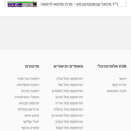
ד"ר מיכאל קונסטנטינובסקי - מרכז מדטאו לרפואה
משלימה...
1:17:37
מאת
2 שנים
Shahar-vod
561 צפיות
ד"ר מיכאל קונסטנטינובסקי - מרכז מדטאו לרפואה
משלימה...
04:54
מאת
5 שנים
Shahar-vod
811 צפיות
ד"ר מיכאל קונסטנטינובסקי - מרכז מדטאו לרפואה
משלימה...
1:10:05
מאת
5 שנים
Shahar-vod
537 צפיות
VOD אלטרנטיבלי
מאמרים וקישורים
סרטונים
ד"ר מיכאל קונסטנטינובסקי - מרכז מדטאו לרפואה
משלימה...
ראשי
הורוסקופ מזל טלה
רפואה ובריאות
09:34
מאת
5 שנים
Shahar-vod
808 צפיות
יצירת קשר
הורוסקופ מזל שור
רפואה משלימה
תנאי השימוש
הורוסקופ מזל תאומים
רפואה סינית
קרין גורן - העוגה המתגלצ’ת ללא קמח
הורוסקופ מזל סרטן
טיפולי נטורופתיה
מאת
7 שנים
Shahar-vod
38.5k צפיות
הורוסקופ מזל אריה
תרופות סבתא
הורוסקופ מזל בתולה
אינדקס מחלות
10:17
הורוסקופ מזל מאזניים
אימון אישי
יוסי שר - מתמחה בשיטת אלכסנדר וטאי צ'י
הורוסקופ מזל עקרב
הגיל שלישי
ברחובות ובקיבוץ נען
הורוסקופ מזל קשת
ספורט וכושר
מאת
7 שנים
Shahar-vod
2,734 צפיות