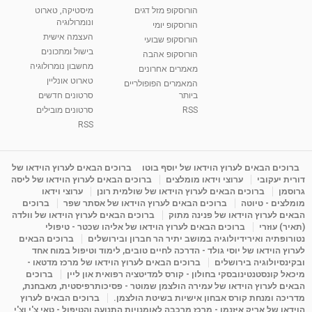
רנה רז-גילו -טיפול אנרגטי ויעוץ רוחני - נומרולוגית
הורוסקופ מזל דגים
מיסטיקה, טארוט
בגבעת שמואל
ונומרולוגיה
הורוסקופ יומי
01:46
מאת
5 שנים
Shahar-vod
2,315 צפיות
העצמה אישית
הורוסקופ שבועי
בישול ומתכונים
הורוסקופ אהבה
סודות בתאריך הלידה, משמעות חודש הלידה -
מחשבון נומרולוגיה
ינואר זינה ליבשיץ נומרולוגית
מאמרים אחרונים
טארוט אונליין
05:37
מאת
10 שנים
vod-galit
3,264 צפיות
המאמרים הפופולריים
ביותר
סרטונים חדשים
RSS
סרטונים מובילים
ליסה גרוסמן - המרכז לאימון התנהגותי - קשב
וריכוז ברעננה - הרצאת מבוא: אימון להצלחה של...
RSS
1:31:05
מאת
4 שנים
Shahar-vod
1,738 צפיות
מדיטציה בדמיון מודרך - היכרות עם האני הפנימי
ברוכים הבאים לערוץ הוידאו של יוסף בוטו
ברוכים הבאים לערוץ הוידאו של
דורית יעקובי
ערוצי וידאו מומלצים
ברוכים הבאים לערוץ הוידאו של ליסה
מאת
11 שנים
admin
3,650 צפיות
09:12
גרוסמן
ברוכים הבאים לערוץ הוידאו של שולמית רונן
ערוצי וידאו
מומלצים - טיוטה
ברוכים הבאים לערוץ הוידאו של אסתר שפר
ברוכים
הבאים לערוץ הוידאו של פנינה מתוק
ברוכים הבאים לערוץ הוידאו של וולדה
פנינה מתוק - מרכז "נתיב הלב" בהרצליה-
(תאיר) עוזרי
ברוכים הבאים לערוץ הוידאו של אליהו שכטר - טיפולי
מדיטציה-התחדשות
נטורופתיה ואירידיולוגיה במושב יתיר הר חברון ובירושלים
ברוכים הבאים
15:49
מאת
6 שנים
Shahar-vod
2,146 צפיות
לערוץ הוידאו של יוסי גולד - הדרכה לחיים טובים, לימוד וטיפול במוח אחד
ובקינסיולוגיה בירושלים
ברוכים הבאים לערוץ הוידאו של מרכז מדטאו -
מיכאל קונסטנטינובסקי בחולון - קורס למדיטציה רפואית און ליין
ברוכים
הבאים לערוץ הוידאו של עמירה הולצמן שמוטר - פסיכותרפיסטית, מאבחנת,
מדריכה ומנחת קורס אבחון אישיות בשיטת הולצמן.
ברוכים הבאים לערוץ
הוידאו של אריק איזנמן - מרכז מרכבה לאומנויות התנועה והטיפול - טאי צ'י וצ'י