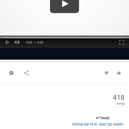
ss
Loaded
: 0%
0%
Play
Mute
Fullscreen
Current
Duration
0:00
/
0:00
Time
Time
418
צפיות
קטגוריה
רפואה ובריאות
אינדקס מחלות