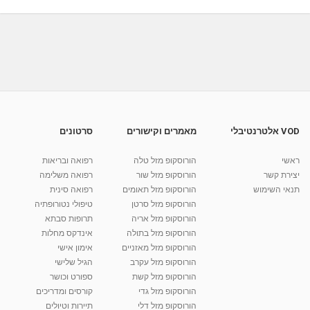
04:50
ניתוח קטרקט - מחלקת עיניים בהדסה
מאת
10 שנים
vod-galit
673 צפיות
05:52
הסרת משקפיים בלייזר: ניתוח עיניים בהדסה
אופטימל
01:28
מאת
11 שנים
vod-galit
526 צפיות
VOD אלטרנטיבלי
מאמרים וקישורים
סרטונים
ניתוח קטרקט Cataract Surgery-ד''ר יוסף דוייב
ראשי
הורוסקופ מזל טלה
רפואה ובריאות
מאת
9 שנים
vod-galit
502 צפיות
03:44
יצירת קשר
הורוסקופ מזל שור
רפואה משלימה
תנאי השימוש
הורוסקופ מזל תאומים
רפואה סינית
קרין גורן - העוגה המתגלצ’ת ללא קמח
הורוסקופ מזל סרטן
טיפולי נטורופתיה
מאת
7 שנים
Shahar-vod
38.5k צפיות
הורוסקופ מזל אריה
תרופות סבתא
הורוסקופ מזל בתולה
אינדקס מחלות
10:17
הורוסקופ מזל מאזניים
אימון אישי
יוסי שר - מתמחה בשיטת אלכסנדר וטאי צ'י
הורוסקופ מזל עקרב
הגיל שלישי
ברחובות ובקיבוץ נען
הורוסקופ מזל קשת
ספורט וכושר
מאת
7 שנים
Shahar-vod
2,738 צפיות
הורוסקופ מזל גדי
קורסים ומדריכים
01:37
הורוסקופ מזל דלי
תיירות וטיולים