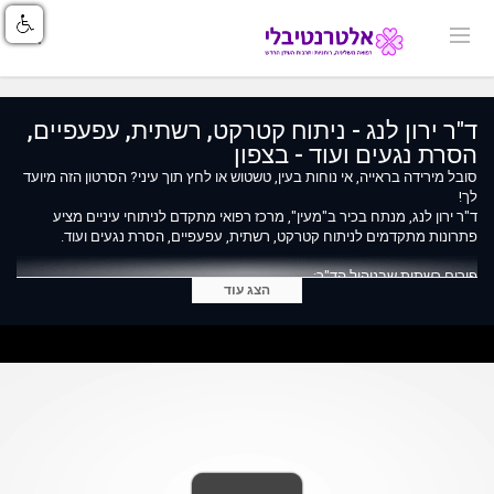
ד"ר ירון לנג - ניתוח קטרקט, רשתית, עפעפיים,
הסרת נגעים ועוד - בצפון
סובל מירידה בראייה, אי נוחות בעין, טשטוש או לחץ תוך עיני? הסרטון הזה מיועד
לך!
ד"ר ירון לנג, מנתח בכיר ב"מעין", מרכז רפואי מתקדם לניתוחי עיניים מציע
פתרונות מתקדמים לניתוח קטרקט, רשתית, עפעפיים, הסרת נגעים ועוד.
פורום רשתית שבניהול הד"ר:
הצג עוד
https://www.medonline.co.il/forums/Forum-retinal-diseases-and-
treatments
אודות ד"ר ירון לנג: https://www.medonline.co.il/expert/%D7%93%D7%A8-
%D7%99%D7%A8%D7%95%D7%9F-%D7%9C%D7%A0%D7%92-
%D7%A8%D7%A9%D7%AA%D7%99%D7%AA