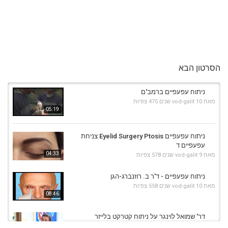
הסרטון הבא
ניתוח עפעפיים ברמב'ם
מאת
10 שנים
vod-galit
475 צפיות
05:19
ניתוח עפעפיים Eyelid Surgery Ptosis צניחת
עפעפיים ד
04:33
מאת
9 שנים
vod-galit
578 צפיות
ניתוח עפעפיים - ד'ר ב. רוזנברג-הגן
מאת
10 שנים
vod-galit
558 צפיות
08:46
דר' שמואל לוינגר על ניתוח קטרקט בלייזר
מאת
10 שנים
vod-galit
498 צפיות